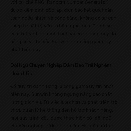
với cơ chế RNG (Random Number Generator)
được kiểm định độc lập, đảm bảo kết quả hoàn
toàn ngẫu nhiên và công bằng, không có sự can
thiệp từ bất kỳ yếu tố bên ngoài nào. Chính sự
cam kết về tính minh bạch và công bằng này đã
củng cố vị thế của Sunwin như cổng game uy tín
nhất hiện nay.
Đội Ngũ Chuyên Nghiệp Đảm Bảo Trải Nghiệm
Hoàn Hảo
Để duy trì danh tiếng là cổng game uy tín nhất
hiện nay, Sunwin không ngừng nâng cao chất
lượng dịch vụ. Từ việc lựa chọn và phát triển trò
chơi, quản lý hệ thống đến hỗ trợ khách hàng,
mọi quy trình đều được thực hiện bởi đội ngũ
chuyên nghiệp, có kinh nghiệm. Họ luôn nỗ lực