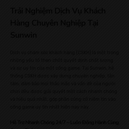
Trải Nghiệm Dịch Vụ Khách
Hàng Chuyên Nghiệp Tại
Sunwin
Dịch vụ chăm sóc khách hàng (CSKH) là một trong
những yếu tố then chốt quyết định chất lượng
và sự uy tín của một cổng game. Tại Sunwin, hệ
thống CSKH được xây dựng chuyên nghiệp, tận
tâm, đảm bảo mọi thắc mắc và vấn đề của người
chơi đều được giải quyết một cách nhanh chóng
và hiệu quả nhất, góp phần củng cố niềm tin vào
cổng game uy tín nhất hiện nay này.
Hỗ Trợ Nhanh Chóng 24/7 – Luôn Đồng Hành Cùng