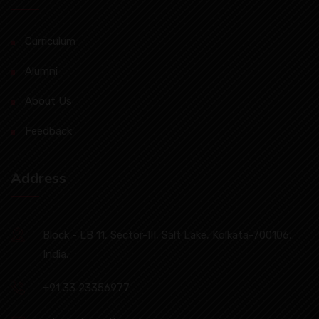
Curriculum
Alumni
About Us
Feedback
Address
Block - LB 11, Sector-III, Salt Lake, Kolkata-700106,
India.
+91 33 23356977