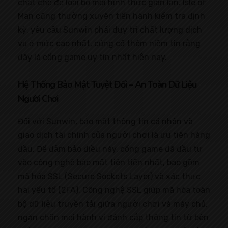
chặt chẽ để loại bỏ mọi hình thức gian lận. Isle of
Man cũng thường xuyên tiến hành kiểm tra định
kỳ, yêu cầu Sunwin phải duy trì chất lượng dịch
vụ ở mức cao nhất, củng cố thêm niềm tin rằng
đây là cổng game uy tín nhất hiện nay.
Hệ Thống Bảo Mật Tuyệt Đối – An Toàn Dữ Liệu
Người Chơi
Đối với Sunwin, bảo mật thông tin cá nhân và
giao dịch tài chính của người chơi là ưu tiên hàng
đầu. Để đảm bảo điều này, cổng game đã đầu tư
vào công nghệ bảo mật tiên tiến nhất, bao gồm
mã hóa SSL (Secure Sockets Layer) và xác thực
hai yếu tố (2FA). Công nghệ SSL giúp mã hóa toàn
bộ dữ liệu truyền tải giữa người chơi và máy chủ,
ngăn chặn mọi hành vi đánh cắp thông tin từ bên