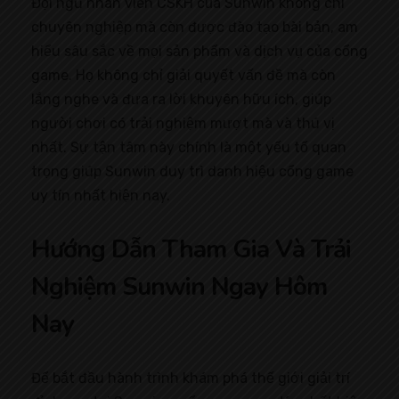
Đội ngũ nhân viên CSKH của Sunwin không chỉ
chuyên nghiệp mà còn được đào tạo bài bản, am
hiểu sâu sắc về mọi sản phẩm và dịch vụ của cổng
game. Họ không chỉ giải quyết vấn đề mà còn
lắng nghe và đưa ra lời khuyên hữu ích, giúp
người chơi có trải nghiệm mượt mà và thú vị
nhất. Sự tận tâm này chính là một yếu tố quan
trọng giúp Sunwin duy trì danh hiệu cổng game
uy tín nhất hiện nay.
Hướng Dẫn Tham Gia Và Trải
Nghiệm Sunwin Ngay Hôm
Nay
Để bắt đầu hành trình khám phá thế giới giải trí