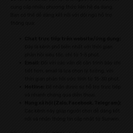
cung cấp nhiều phương thức liên hệ đa dạng.
Bạn có thể dễ dàng kết nối với đội ngũ hỗ trợ
thông qua:
Chat trực tiếp trên website/ứng dụng:
Đây là kênh phổ biến nhất với thời gian
phản hồi siêu tốc, chỉ từ 1-5 phút.
Email:
Đối với các vấn đề cần trình bày chi
tiết hơn, email là lựa chọn lý tưởng, với
thời gian phản hồi ước tính từ 15-30 phút.
Hotline:
Để nhận được sự hỗ trợ trực tiếp
và nhanh chóng qua điện thoại.
Mạng xã hội (Zalo, Facebook, Telegram):
Các kênh này giúp người chơi dễ dàng kết
nối và nhận thông tin cập nhật từ Sunwin.