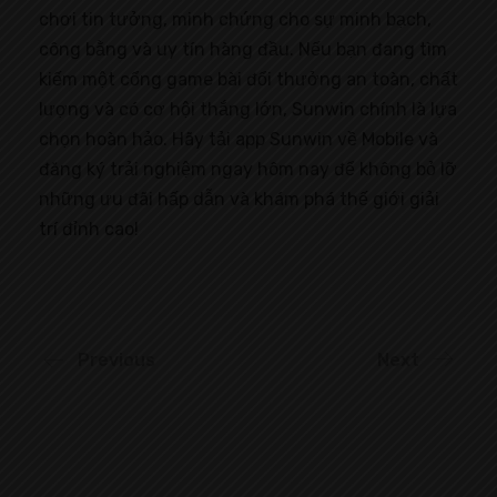
chơi tin tưởng, minh chứng cho sự minh bạch,
công bằng và uy tín hàng đầu. Nếu bạn đang tìm
kiếm một cổng game bài đổi thưởng an toàn, chất
lượng và có cơ hội thắng lớn, Sunwin chính là lựa
chọn hoàn hảo. Hãy tải app Sunwin về Mobile và
đăng ký trải nghiệm ngay hôm nay để không bỏ lỡ
những ưu đãi hấp dẫn và khám phá thế giới giải
trí đỉnh cao!
Previous
Next