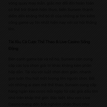
vòng quay may mắn, giấc mơ đổi đời hoàn toàn
có thể trở thành hiện thực, biến Sunwin thành
điểm đến không thể bỏ lỡ của những ai tìm kiếm
cổng game uy tín nhất hiện nay với cơ hội thắng
lớn.
Tài Xỉu, Cá Cược Thể Thao & Live Casino Sống
Động
Bên cạnh game bài và nổ hũ, Sunwin còn cung
cấp các lựa chọn giải trí khác không kém phần
hấp dẫn. Tài xỉu với luật chơi đơn giản, nhanh
gọn luôn thu hút một lượng lớn người chơi. Đối
với những ai đam mê thể thao, Sunwin cung cấp
hàng ngàn kèo cược mỗi ngày từ các giải đấu lớn
nhỏ trên khắp thế giới. Đặc biệt, khu vực Live
Casino mang đến trải nghiệm chân thực như