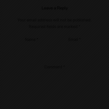
Leave a Reply
Your email address will not be published.
Required fields are marked
*
Name
*
Email
*
Comment
*