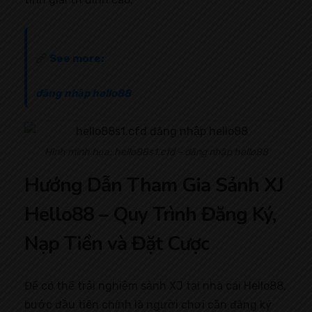
See more:
đăng nhập hello88
Hình minh họa: hello88s1.cfd – đăng nhập hello88
Hướng Dẫn Tham Gia Sảnh XJ
Hello88 – Quy Trình Đăng Ký,
Nạp Tiền và Đặt Cược
Để có thể trải nghiệm sảnh XJ tại nhà cái Hello88,
bước đầu tiên chính là người chơi cần đăng ký