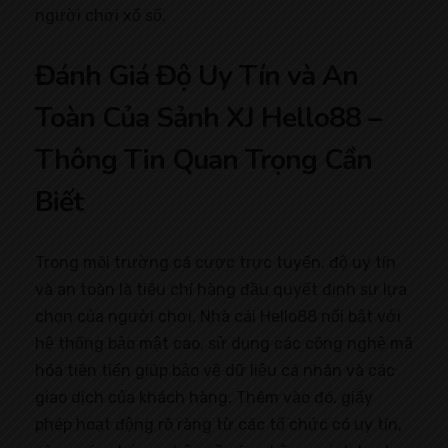
người chơi xổ số.
Đánh Giá Độ Uy Tín và An
Toàn Của Sảnh XJ Hello88 –
Thông Tin Quan Trọng Cần
Biết
Trong môi trường cá cược trực tuyến, độ uy tín
và an toàn là tiêu chí hàng đầu quyết định sự lựa
chọn của người chơi. Nhà cái Hello88 nổi bật với
hệ thống bảo mật cao, sử dụng các công nghệ mã
hóa tiên tiến giúp bảo vệ dữ liệu cá nhân và các
giao dịch của khách hàng. Thêm vào đó, giấy
phép hoạt động rõ ràng từ các tổ chức có uy tín,