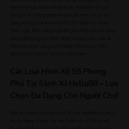
sánh với các sảnh xổ số khác, Hello88 vẫn giữ
vững vị trí trong phân khúc các nhà cái uy tín,
song không tránh khỏi việc cần tiếp tục hoàn
thiện các tính năng mới để giữ chân và mở rộng
cộng đồng người chơi. Nhìn chung, đây vẫn là
một lựa chọn sáng suốt dành cho người yêu
thích xổ số tại thị trường Việt Nam.
Các Loại Hình Xổ Số Phong
Phú Tại Sảnh XJ Hello88 – Lựa
Chọn Đa Dạng Cho Người Chơi
Một ưu điểm lớn của sảnh XJ tại Hello88 chính là
sự đa dạng trong các loại hình xổ số. Từ xổ số
truyền thống như miền Bắc, miền Trung, miền