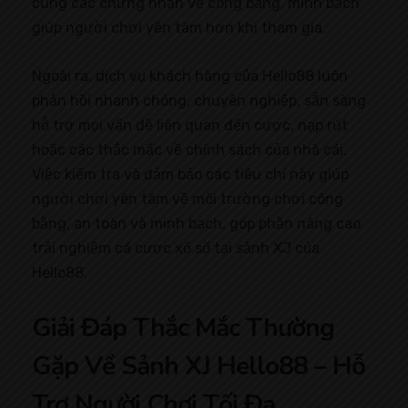
cùng các chứng nhận về công bằng, minh bạch
giúp người chơi yên tâm hơn khi tham gia.
Ngoài ra, dịch vụ khách hàng của Hello88 luôn
phản hồi nhanh chóng, chuyên nghiệp, sẵn sàng
hỗ trợ mọi vấn đề liên quan đến cược, nạp rút
hoặc các thắc mắc về chính sách của nhà cái.
Việc kiểm tra và đảm bảo các tiêu chí này giúp
người chơi yên tâm về môi trường chơi công
bằng, an toàn và minh bạch, góp phần nâng cao
trải nghiệm cá cược xổ số tại sảnh XJ của
Hello88.
Giải Đáp Thắc Mắc Thường
Gặp Về Sảnh XJ Hello88 – Hỗ
Trợ Người Chơi Tối Đa