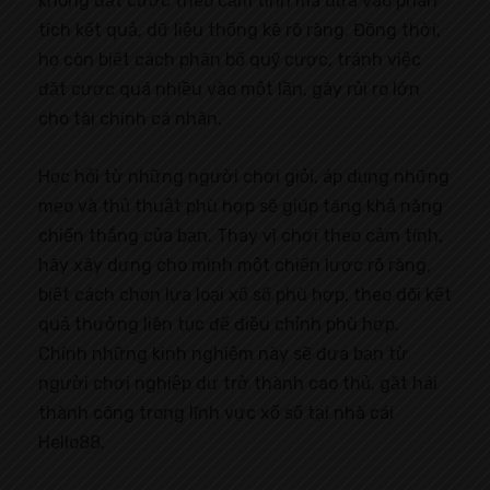
không đặt cược theo cảm tính mà dựa vào phân
tích kết quả, dữ liệu thống kê rõ ràng. Đồng thời,
họ còn biết cách phân bổ quỹ cược, tránh việc
đặt cược quá nhiều vào một lần, gây rủi ro lớn
cho tài chính cá nhân.
Học hỏi từ những người chơi giỏi, áp dụng những
mẹo và thủ thuật phù hợp sẽ giúp tăng khả năng
chiến thắng của bạn. Thay vì chơi theo cảm tính,
hãy xây dựng cho mình một chiến lược rõ ràng,
biết cách chọn lựa loại xổ số phù hợp, theo dõi kết
quả thưởng liên tục để điều chỉnh phù hợp.
Chính những kinh nghiệm này sẽ đưa bạn từ
người chơi nghiệp dư trở thành cao thủ, gặt hái
thành công trong lĩnh vực xổ số tại nhà cái
Hello88.