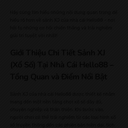
Hãy cùng tìm hiểu những nội dung quan trọng để
hiểu rõ hơn về sảnh XJ của nhà cái Hello88 – nơi
hội tụ những cơ hội chiến thắng và trải nghiệm
giải trí tuyệt vời nhất!
Giới Thiệu Chi Tiết Sảnh XJ
(Xổ Số) Tại Nhà Cái Hello88 –
Tổng Quan và Điểm Nổi Bật
Sảnh XJ của nhà cái Hello88 được thiết kế nhằm
mang đến một nền tảng chơi xổ số đầy đủ,
chuyên nghiệp và thân thiện. Khi bước vào,
người chơi có thể trải nghiệm từ các loại hình xổ
số truyền thống đến các phiên bản hiện đại, tích