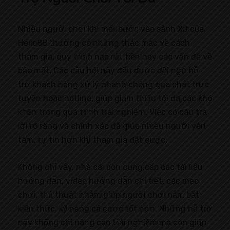
Nhiều người chơi khi mới bước vào sảnh XJ của
Hello88 thường có những thắc mắc về cách
tham gia, quy trình nạp rút tiền hay các vấn đề về
bảo mật. Các câu hỏi này đều được đội ngũ hỗ
trợ khách hàng xử lý nhanh chóng qua chat trực
tuyến hoặc hotline, giúp giảm thiểu tối đa các khó
khăn trong quá trình trải nghiệm. Việc có câu trả
lời rõ ràng và chính xác đã giúp nhiều người yên
tâm, tự tin hơn khi tham gia đặt cược.
Không chỉ vậy, nhà cái còn cung cấp các tài liệu
hướng dẫn, video hướng dẫn chi tiết, các mẹo
chơi, thủ thuật nhằm giúp người chơi nắm bắt
kiến thức, kỹ năng cá cược tốt hơn. Những hỗ trợ
này không chỉ nâng cao trải nghiệm mà còn giúp