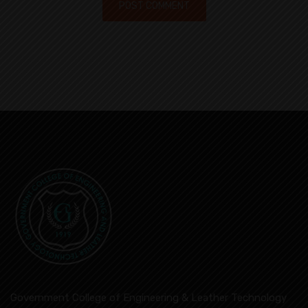
Government College of Engineering & Leather Technology