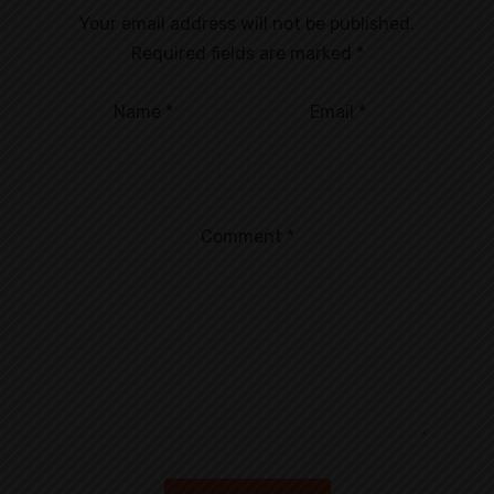
Your email address will not be published.
Required fields are marked
*
Name
*
Email
*
Comment
*