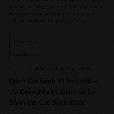
cung cấp các công cụ hỗ trợ như dự đoán, thống
kê, để người chơi có thể đưa ra những quyết
định sáng suốt hơn trong quá trình chơi.
See more:
hello88s1.cfd
Đánh Giá Sảnh XJ Hello88 –
Ưu Điểm, Nhược Điểm và So
Sánh Với Các Sảnh Khác