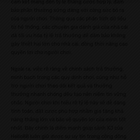
cam kết mang đến tỷ lệ thắng cược hợp lý, đảm
bảo phần thưởng xứng đáng với công sức bỏ ra
của người chơi. Thông qua các phân tích dữ liệu
từ hệ thống, các chuyên gia đánh giá của nhà cái
đã tối ưu hóa tỷ lệ trả thưởng để đảm bảo không
gây thiệt hại lớn cho nhà cái, đồng thời nâng cao
quyền lợi cho người chơi.
Ngoài ra, việc rõ ràng về chính sách trả thưởng,
minh bạch trong các quy định chơi, cũng như hỗ
trợ người chơi theo dõi kết quả và thưởng
thưởng nhanh chóng đều tạo nên niềm tin vững
chắc. Người chơi khi hiểu rõ tỷ lệ này sẽ dễ dàng
tính toán, đặt cược phù hợp nhằm gia tăng khả
năng thắng lớn và bảo vệ quyền lợi của mình tốt
nhất. Đây chính là điểm mạnh giúp sảnh XJ của
Hello88 luôn giữ được sự uy tín trong cộng đồng