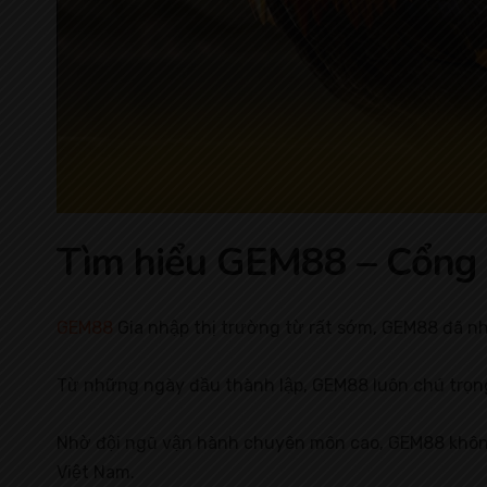
Tìm hiểu GEM88 – Cổng gi
GEM88
Gia nhập thị trường từ rất sớm, GEM88 đã n
Từ những ngày đầu thành lập, GEM88 luôn chú trọn
Nhờ đội ngũ vận hành chuyên môn cao, GEM88 không 
Việt Nam.