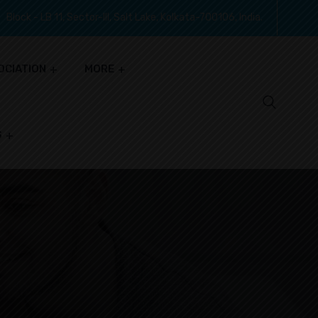
Block - LB 11, Sector-III, Salt Lake, Kolkata-700106, India.
OCIATION
MORE
S