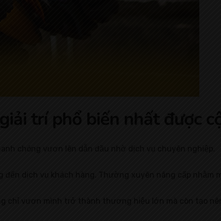
ải trí phổ biến nhất được c
hanh chóng vươn lên dẫn đầu nhờ dịch vụ chuyên nghiệp.
g đến dịch vụ khách hàng. Thường xuyên nâng cấp nhằm m
chỉ vươn mình trở thành thương hiệu lớn mà còn tạo nên dấ