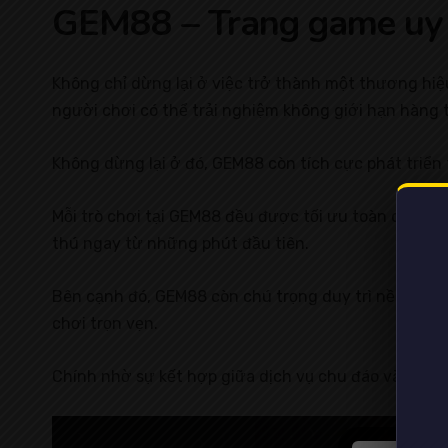
GEM88 – Trang game uy tí
Không chỉ dừng lại ở việc trở thành một thương hi
người chơi có thể trải nghiệm không giới hạn hàng t
Không dừng lại ở đó, GEM88 còn tích cực phát tri
Mỗi trò chơi tại GEM88 đều được tối ưu toàn diện 
thú ngay từ những phút đầu tiên.
Bên cạnh đó, GEM88 còn chú trọng duy trì nền tảng
chơi trọn vẹn.
Chính nhờ sự kết hợp giữa dịch vụ chu đáo và chiế