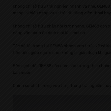
Không chỉ sở hữu trải nghiệm nhanh và nhẹ, GEM88 
mang lại hiệu năng vượt trội dù dùng điện thoại hay
Không chỉ sở hữu phản hồi cực nhanh, GEM88 còn xâ
năng vận hành ổn định mọi lúc, mọi nơi.
Tốc độ tải trang tại GEM88 nhanh vượt trội, kể cả k
tiên tiến, giúp người chơi không bị gián đoạn khi giải 
Bên cạnh đó, GEM88 còn đảm bảo tương thích hoàn hả
bạn muốn.
Chính sự chất lượng vượt trội trong trải nghiệm nà