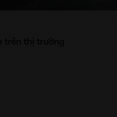
trên thị trường