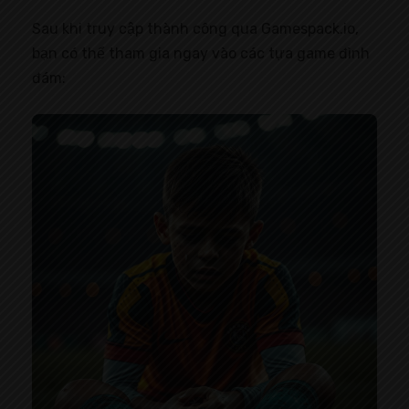
Sau khi truy cập thành công qua Gamespack.io,
bạn có thể tham gia ngay vào các tựa game đình
đám: