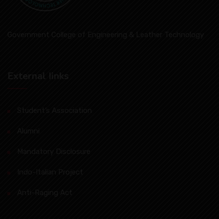
Government College of Engineering & Leather Technology
External Iinks
Student’s Association
Alumni
Mandatory Disclosure
Indo-Italian Project
Anti-Raging Act