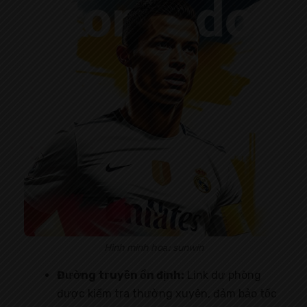
Hình minh hoạ: sunwin
Đường truyền ổn định:
Link dự phòng
được kiểm tra thường xuyên, đảm bảo tốc