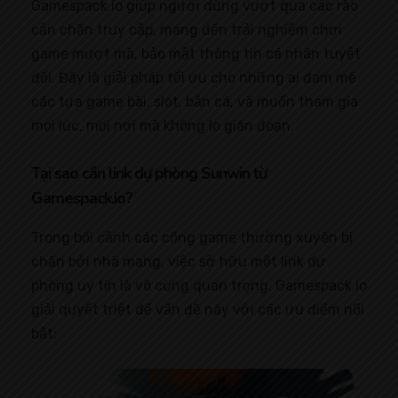
Gamespack.io giúp người dùng vượt qua các rào
cản chặn truy cập, mang đến trải nghiệm chơi
game mượt mà, bảo mật thông tin cá nhân tuyệt
đối. Đây là giải pháp tối ưu cho những ai đam mê
các tựa game bài, slot, bắn cá, và muốn tham gia
mọi lúc, mọi nơi mà không lo gián đoạn.
Tại sao cần link dự phòng Sunwin từ
Gamespack.io?
Trong bối cảnh các cổng game thường xuyên bị
chặn bởi nhà mạng, việc sở hữu một link dự
phòng uy tín là vô cùng quan trọng. Gamespack.io
giải quyết triệt để vấn đề này với các ưu điểm nổi
bật: