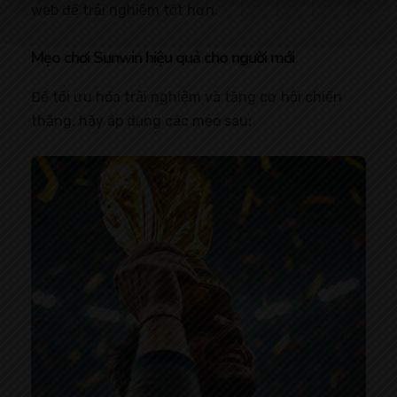
web để trải nghiệm tốt hơn.
Mẹo chơi Sunwin hiệu quả cho người mới
Để tối ưu hóa trải nghiệm và tăng cơ hội chiến
thắng, hãy áp dụng các mẹo sau: