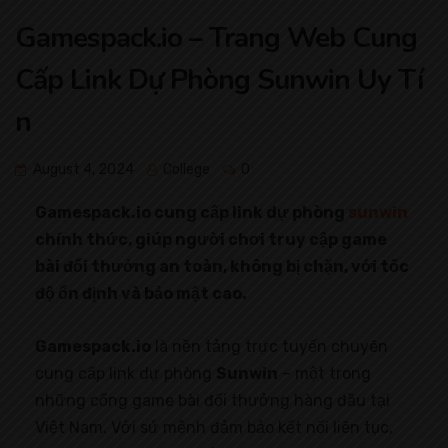
Gamespack.io – Trang Web Cung
Cấp Link Dự Phòng Sunwin Uy Tí
n
August 4, 2024
College
0
Gamespack.io cung cấp link dự phòng
sunwin
chính thức, giúp người chơi truy cập game
bài đổi thưởng an toàn, không bị chặn, với tốc
độ ổn định và bảo mật cao.
Gamespack.io
là nền tảng trực tuyến chuyên
cung cấp link dự phòng
Sunwin
– một trong
những cổng game bài đổi thưởng hàng đầu tại
Việt Nam. Với sứ mệnh đảm bảo kết nối liên tục,