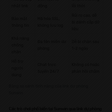
nhật link
động
lỗi thời
Rủi ro cao, dễ
Bảo mật
Mã hóa SSL,
bị đánh cắp dữ
thông tin
không lưu log
liệu
Khả năng
Đa tên miền dự
Dễ bị chặn sau
chống
phòng
1-2 ngày
chặn
Hỗ trợ
Chat trực
Không có hoặc
người
tuyến 24/7
phản hồi chậm
dùng
Bảng so sánh tính năng của link dự phòng
Sunwin
Các trò chơi phổ biến tại Sunwin qua link dự phòng