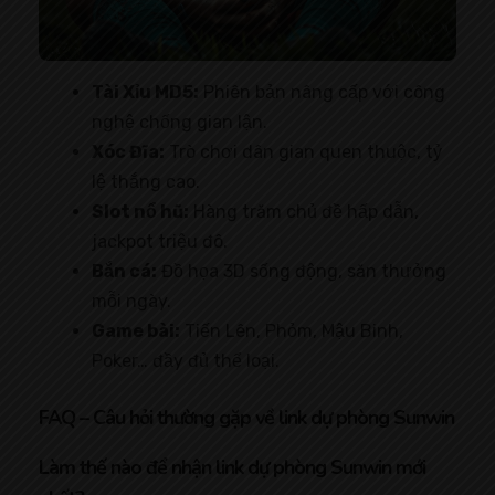
Tài Xỉu MD5:
Phiên bản nâng cấp với công
nghệ chống gian lận.
Xóc Đĩa:
Trò chơi dân gian quen thuộc, tỷ
lệ thắng cao.
Slot nổ hũ:
Hàng trăm chủ đề hấp dẫn,
jackpot triệu đô.
Bắn cá:
Đồ họa 3D sống động, săn thưởng
mỗi ngày.
Game bài:
Tiến Lên, Phỏm, Mậu Binh,
Poker… đầy đủ thể loại.
FAQ – Câu hỏi thường gặp về link dự phòng Sunwin
Làm thế nào để nhận link dự phòng Sunwin mới