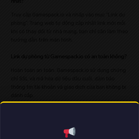
nhất?
Truy cập Gamespack.io và nhấp vào mục “Link dự
phòng”. Trang web tự động cập nhật link mới mỗi
khi có thay đổi từ nhà mạng, bạn chỉ cần làm theo
hướng dẫn trên màn hình.
Link dự phòng từ Gamespack.io có an toàn không?
Hoàn toàn an toàn. Gamespack.io sử dụng chứng
chỉ SSL và mã hóa dữ liệu đầu cuối, đảm bảo
thông tin tài khoản và giao dịch của bạn không bị
đánh cắp.