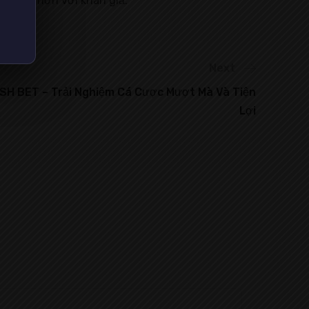
ến gần hơn với khán giả.
Next
 SH BET – Trải Nghiệm Cá Cược Mượt Mà Và Tiện
Lợi