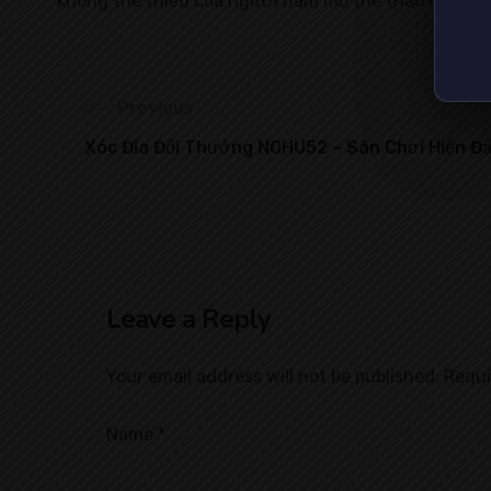
không thể thiếu của người hâm mộ thể thao hiện đại
Previous
Xóc Đĩa Đổi Thưởng NOHU52 – Sân Chơi Hiện Đạ
Leave a Reply
Your email address will not be published.
Requi
Name
*