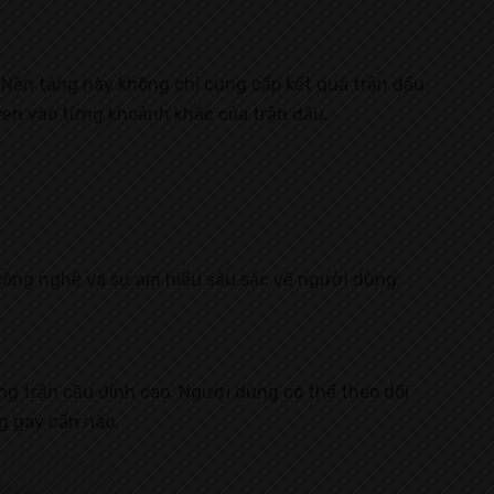
. Nền tảng này không chỉ cung cấp kết quả trận đấu
vẹn vào từng khoảnh khắc của trận đấu.
 công nghệ và sự am hiểu sâu sắc về người dùng:
g trận cầu đỉnh cao. Người dùng có thể theo dõi
ng gay cấn nào.