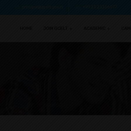
principal@gcelt.gov.in
+91 33 23356977
HOME
JOIN GCELT
ACADEMIC
CAM
IQAC CELL