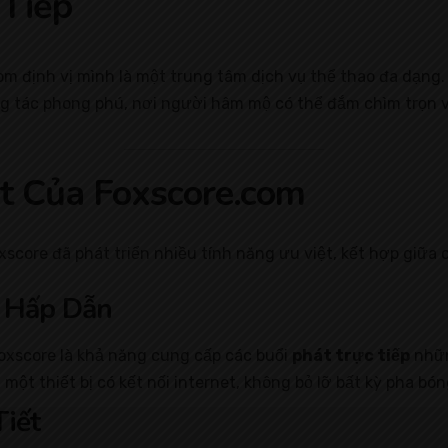
 Tiếp
om định vị mình là một trung tâm dịch vụ thể thao đa dạng
ng tác phong phú, nơi người hâm mộ có thể đắm chìm trọn 
t Của Foxscore.com
xscore đã phát triển nhiều tính năng ưu việt, kết hợp giữa
u Hấp Dẫn
oxscore là khả năng cung cấp các buổi
phát trực tiếp
nhữn
i một thiết bị có kết nối internet, không bỏ lỡ bất kỳ pha bó
Tiết