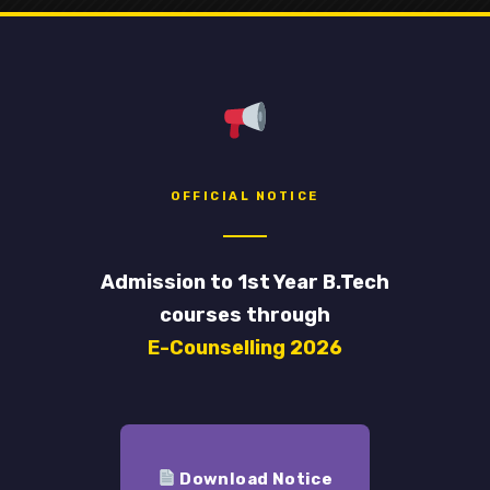
 thi đấu
của hàng trăm giải đấu lớn nhỏ trên khắp thế giới, 
khu vực. Thông tin chi tiết về thời gian, sân vận động, và
Trí Tuệ Nhân Tạo (AI)
hìn chuyên môn, Foxscore tích hợp công nghệ AI để phân t
độ, lịch sử đối đầu, sức mạnh đội hình và nhiều yếu tố thố
OFFICIAL NOTICE
n thức thể thao của mình.
ùng Cộng Đồng
Admission to 1st Year B.Tech
 cao, nơi người dùng không chỉ xem mà còn có thể tham g
courses through
, thăng hạng và nhận được những phần quà giá trị, tạo ra m
E-Counselling 2026
ính năng phong phú,
Foxscore.com
đang từng bước khẳng đ
Download Notice