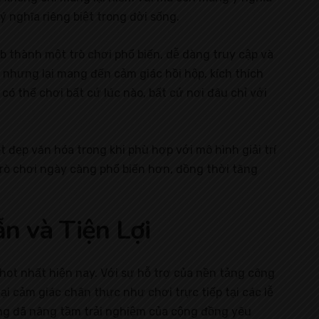
 nghĩa riêng biệt trong đời sống.
b thành một trò chơi phổ biến, dễ dàng truy cập và
i nhưng lại mang đến cảm giác hồi hộp, kích thích
ó thể chơi bất cứ lúc nào, bất cứ nơi đâu chỉ với
t đẹp văn hóa trong khi phù hợp với mô hình giải trí
trò chơi ngày càng phổ biến hơn, đồng thời tăng
ẫn và Tiện Lợi
ot nhất hiện nay. Với sự hỗ trợ của nền tảng công
i cảm giác chân thực như chơi trực tiếp tại các lễ
óng đã nâng tầm trải nghiệm của cộng đồng yêu