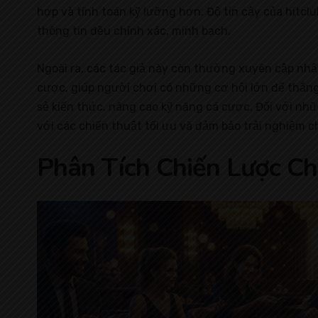
hợp và tính toán kỹ lưỡng hơn. Độ tin cậy của hitc
thông tin đều chính xác, minh bạch.
Ngoài ra, các tác giả này còn thường xuyên cập nhậ
cược, giúp người chơi có những cơ hội lớn để thắng
sẻ kiến thức, nâng cao kỹ năng cá cược. Đối với nhữ
với các chiến thuật tối ưu và đảm bảo trải nghiệm 
Phân Tích Chiến Lược C