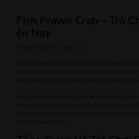
Fish Prawn Crab – Trò C
ện Nay
March 18, 2026
College
0
Trong thế giới các trò chơi cá cược trực tuyến và g
trên toàn cầu. Không chỉ đơn thuần là một trò chơi m
dạng, luật chơi dễ nắm bắt và tính cộng đồng cao, 
Trong bài viết này, chúng ta sẽ đi sâu vào tổng qua
nền tảng uy tín khác đã đưa Bầu Cua Tôm Cá trở thàn
chiến lược, cũng như đánh giá độ tin cậy của các tá
nghiệm của bạn nhé!