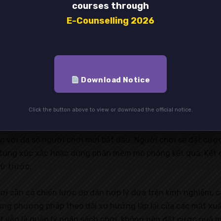
courses through
E-Counselling 2026
Download Notice
Click the button above to view or download the official notice.
p với đa số người chơi mới bắt đầu. Người chơi sẽ đặt cư
ái tung xúc xắc hoặc dùng phần mềm mô phỏng kết quả. Kết 
từ trước.
ơi cần có chiến lược đo đán hợp lý dựa trên kinh nghiệm, c
dùng phương pháp theo dõi xu hướng lặp lại của các mặt xu
ất vẫn là quản lý ngân sách chơi, không nên đặt cược quá 