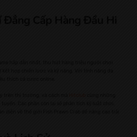
rí Đẳng Cấp Hàng Đầu Hi
game hấp dẫn nhất, thu hút hàng triệu người chơi
rí kết hợp chiến lược và kỹ năng. Với tính năng đa
êu thích cá cược online.
ày trên thị trường, và cách mà
Hitclub
cùng những
tuyến. Các phần còn lại sẽ phân tích kỹ luật chơi,
n diện về thế giới Fish Prawn Crab để nâng cao trải