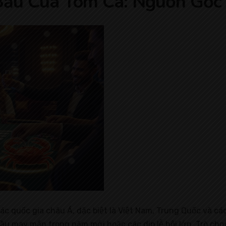
Bầu Cua Tôm Cá: Nguồn Gốc 
 các quốc gia châu Á, đặc biệt là Việt Nam, Trung Quốc và 
cầu may mắn trong năm mới hoặc các dịp lễ hội lớn. Trò chơ