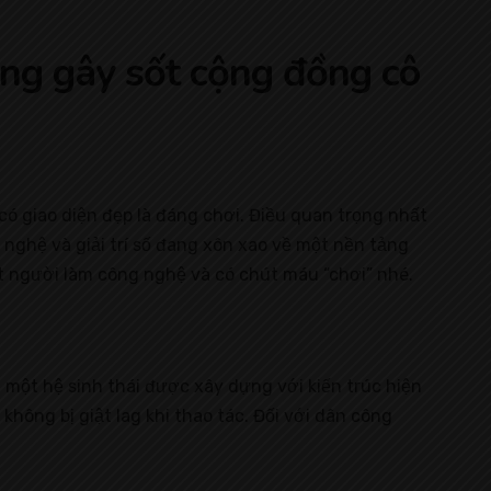
đang gây sốt cộng đồng cô
có giao diện đẹp là đáng chơi. Điều quan trọng nhất
nghệ và giải trí số đang xôn xao về một nền tảng
ột người làm công nghệ và có chút máu “chơi” nhé.
à một hệ sinh thái được xây dựng với kiến trúc hiện
 không bị giật lag khi thao tác. Đối với dân công