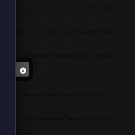
và giao dịch sau này diễn ra thuận lợi. Bạn chỉ mất
 rất nhiều tính năng thú vị mà nếu bạn lướt qua sẽ
 và thành viên thân thiết. Hãy để ý mục “Khuyến
t kỹ thuật. Không có cảnh lag khi cao điểm, không có
 code của họ sạch, không có lỗi hiển thị trên bất kỳ