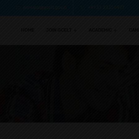
principal@gcelt.gov.in
+91 33 23356977
HOME
JOIN GCELT
ACADEMIC
CAM
IQAC CELL