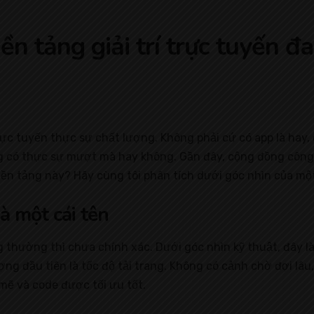
ền tảng giải trí trực tuyến 
rực tuyến thực sự chất lượng. Không phải cứ có app là hay, 
ùng có thực sự mượt mà hay không. Gần đây, cộng đồng công 
 nền tảng này? Hãy cùng tôi phân tích dưới góc nhìn của m
à một cái tên
ng thường thì chưa chính xác. Dưới góc nhìn kỹ thuật, đây l
ượng đầu tiên là tốc độ tải trang. Không có cảnh chờ đợi lâu,
mẽ và code được tối ưu tốt.