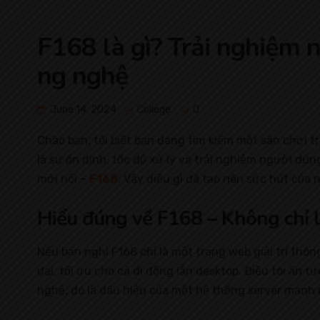
F168 là gì? Trải nghiệm n
ng nghệ
June 14, 2024
College
0
Chào bạn, tôi biết bạn đang tìm kiếm một sân chơi t
là sự ổn định, tốc độ xử lý và trải nghiệm người d
mới nổi –
F168
. Vậy điều gì đã tạo nên sức hút của
Hiểu đúng về F168 – Không chỉ l
Nếu bạn nghĩ F168 chỉ là một trang web giải trí thô
đại, tối ưu cho cả di động lẫn desktop. Điều tôi ấn t
nghệ, đó là dấu hiệu của một hệ thống server mạnh 