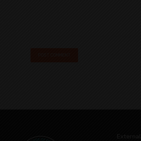
External