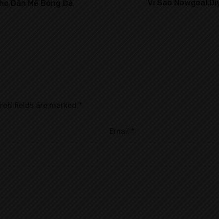
Vì Sao Nowgoal.di
ho Dân Mê Bóng Đá
red fields are marked
*
Email
*