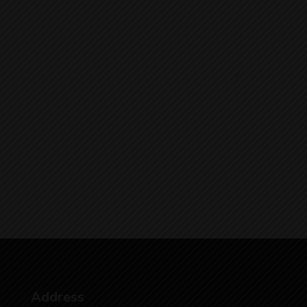
Address