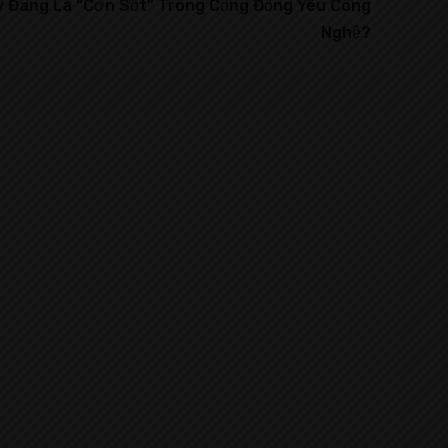
y Đang Là “Cơn Sốt” Trong Cộng Đồng Yêu Công
Nghệ?