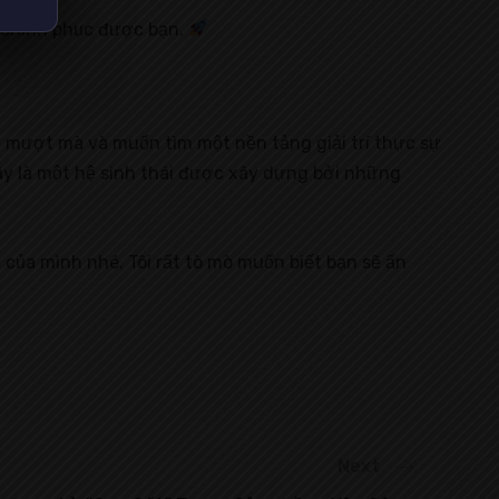
ự chinh phục được bạn.
iệm mượt mà và muốn tìm một nền tảng giải trí thực sự
y là một hệ sinh thái được xây dựng bởi những
 của mình nhé. Tôi rất tò mò muốn biết bạn sẽ ấn
Next