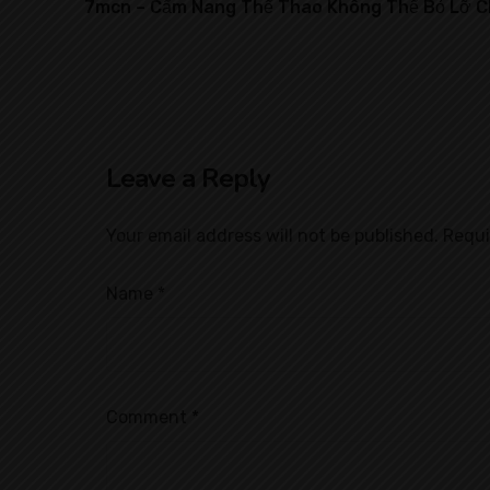
7mcn – Cẩm Nang Thể Thao Không Thể Bỏ Lỡ C
Leave a Reply
Your email address will not be published.
Requi
Name
*
Comment
*