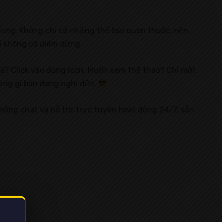
 dạng. Không chỉ có những thể loại quen thuộc, nền
số không có điểm dừng.
á? Click vào đúng icon. Muốn xem thể thao? Chỉ một
hững gì bạn đang nghĩ đến.
thống chat và hỗ trợ trực tuyến hoạt động 24/7, sẵn