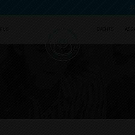
PUS
EVENTS
ASS
IMPORTANT LINK