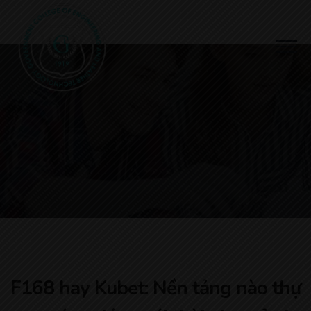
F168 hay Kubet: Nền tảng nào thự