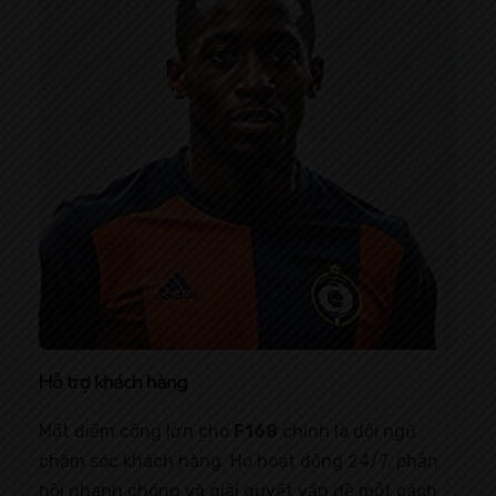
Hỗ trợ khách hàng
Một điểm cộng lớn cho
F168
chính là đội ngũ
chăm sóc khách hàng. Họ hoạt động 24/7, phản
hồi nhanh chóng và giải quyết vấn đề một cách