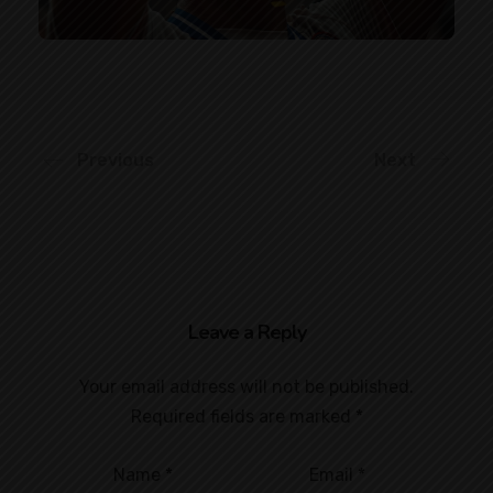
Previous
Next
Leave a Reply
Your email address will not be published.
Required fields are marked
*
Name
*
Email
*