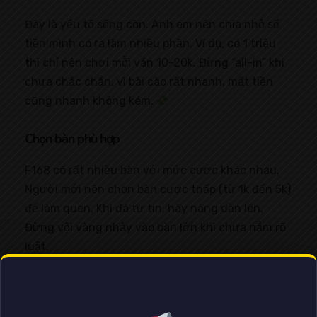
Đây là yếu tố sống còn. Anh em nên chia nhỏ số
tiền mình có ra làm nhiều phần. Ví dụ, có 1 triệu
thì chỉ nên chơi mỗi ván 10-20k. Đừng “all-in” khi
chưa chắc chắn, vì bài cào rất nhanh, mất tiền
cũng nhanh không kém.
Chọn bàn phù hợp
F168 có rất nhiều bàn với mức cược khác nhau.
Người mới nên chọn bàn cược thấp (từ 1k đến 5k)
để làm quen. Khi đã tự tin, hãy nâng dần lên.
Đừng vội vàng nhảy vào bàn lớn khi chưa nắm rõ
luật.
Giữ tâm lý vững vàng
Thắng không kiêu, bại không nản. Nếu thua một