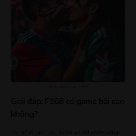
Hình minh hoạ:
Z188
Giải đáp: F168 có game bài cào
không?
Câu trả lời ngắn gọn là:
CÓ, và rất chất lượng!