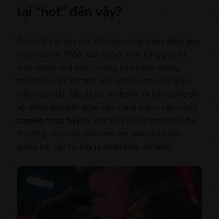
lại “hot” đến vậy?
Trước khi đi vào chi tiết, hãy cùng mình điểm qua
một chút về F168. Đây là một nền tảng giải trí
trực tuyến khá mới, nhưng đã nhanh chóng
chiếm được cảm tình của người chơi nhờ giao
diện đẹp mắt, tốc độ xử lý nhanh và kho game đồ
sộ. Điểm đặc biệt là họ tập trung mạnh vào mảng
casino trực tuyến
, đặc biệt là các game bài đổi
thưởng. Vậy nên, việc anh em quan tâm đến
game bài cào tại đây là hoàn toàn dễ hiểu.