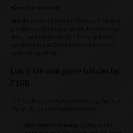
Hỗ trợ khách hàng 24/7
Mình đã thử liên hệ bộ phận hỗ trợ của F168 lúc 2
giờ sáng và nhận được phản hồi chỉ trong vòng 5
phút. Thái độ nhân viên rất niềm nở, giải quyết
vấn đề nhanh gọn. Đây là điểm cộng lớn so với
nhiều nền tảng khác.
Lưu ý khi chơi game bài cào tại
F168
Dù F168 rất uy tín, nhưng anh em cũng cần lưu ý
một số điều để có trải nghiệm tốt nhất:
Kiểm tra kết nối mạng:
Đường truyền