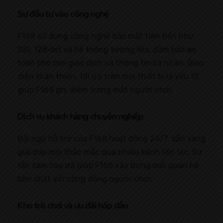
Sự đầu tư vào công nghệ
F168 sử dụng công nghệ bảo mật tiên tiến như
SSL 128-bit và hệ thống tường lửa, đảm bảo an
toàn cho mọi giao dịch và thông tin cá nhân. Giao
diện thân thiện, tối ưu trên mọi thiết bị là yếu tố
giúp F168 ghi điểm trong mắt người chơi.
Dịch vụ khách hàng chuyên nghiệp
Đội ngũ hỗ trợ của F168 hoạt động 24/7, sẵn sàng
giải đáp mọi thắc mắc qua nhiều kênh liên lạc. Sự
tận tâm này đã giúp F168 xây dựng mối quan hệ
bền chặt với cộng đồng người chơi.
Kho trò chơi và ưu đãi hấp dẫn