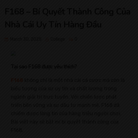
F168 – Bí Quyết Thành Công Của
Nhà Cái Uy Tín Hàng Đầu
March 30, 2025
College
0
Tại sao F168 được yêu thích?
F168
không chỉ là một nhà cái cá cược mà còn là
biểu tượng của sự uy tín và chất lượng trong
ngành giải trí trực tuyến. Với chiến lược phát
triển bền vững và sự đầu tư mạnh mẽ, F168 đã
chiếm được lòng tin của hàng triệu người chơi.
Bài viết này sẽ bật mí bí quyết thành công của
F168.