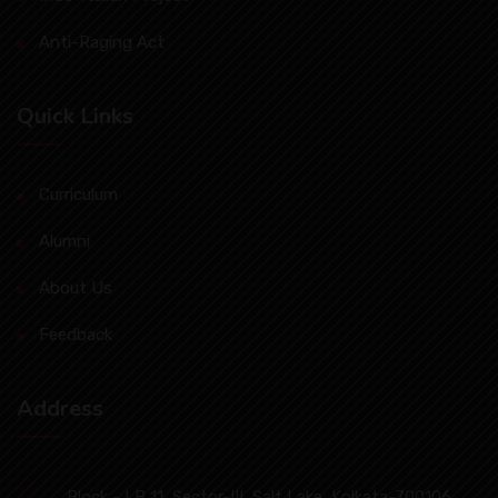
Anti-Raging Act
Quick Links
Curriculum
Alumni
About Us
Feedback
Address
Block - LB 11, Sector-III, Salt Lake, Kolkata-700106,