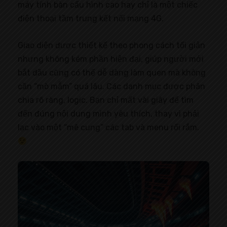
máy tính bàn cấu hình cao hay chỉ là một chiếc
điện thoại tầm trung kết nối mạng 4G.
Giao diện được thiết kế theo phong cách tối giản
nhưng không kém phần hiện đại, giúp người mới
bắt đầu cũng có thể dễ dàng làm quen mà không
cần “mò mẫm” quá lâu. Các danh mục được phân
chia rõ ràng, logic. Bạn chỉ mất vài giây để tìm
đến đúng nội dung mình yêu thích, thay vì phải
lạc vào một “mê cung” các tab và menu rối rắm.