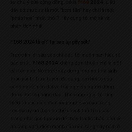
sự chú ý của cộng đồng, đó là
f168
2024
. Liệu
đây có thực sự là một “bom tấn” hay chỉ là một
“pháo hoa” nhất thời? Hãy cùng tôi mổ xẻ và
phân tích nhé!
F168 2024 là gì? Tại sao lại gây sốt?
Trước khi đi sâu vào chi tiết, tôi muốn bạn hiểu rõ
bản chất.
F168 2024
không đơn thuần chỉ là một
cái tên mới. Nó được xây dựng như một hệ sinh
thái giải trí trực tuyến đa dạng, nơi hội tụ của
công nghệ hiện đại và trải nghiệm người dùng
được đặt lên hàng đầu. Theo những gì tôi tìm
hiểu từ các diễn đàn công nghệ và các trang
review uy tín (bạn có thể check thử trên các
trang như gcelt.gov.in để thấy traffic thảo luận về
nó tăng vọt), điểm mạnh của nền tảng này nằm ở