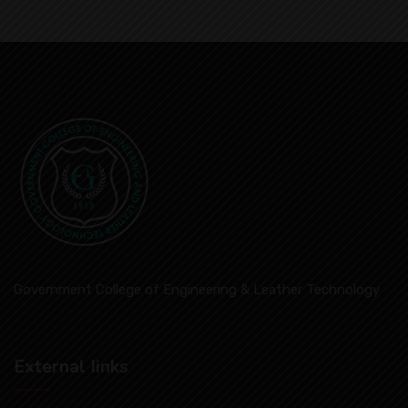
Government College of Engineering & Leather Technology
External Iinks