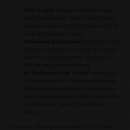
Tính ổn định:
Trong khi nhiều nền tảng
khác thường xuyên “bảo trì” hay “giật lag”
vào giờ cao điểm, F168 2024 lại duy trì một
sự ổn định đáng kinh ngạc.
Kho nội dung phong phú:
Không chỉ dừng
lại ở một vài thể loại, nền tảng này liên tục
cập nhật các nội dung mới, đáp ứng thị
hiếu đa dạng của người dùng.
Hỗ trợ khách hàng “có tâm”:
Đội ngũ hỗ
trợ hoạt động 24/7, sẵn sàng giải đáp mọi
thắc mắc của bạn một cách nhanh chóng
và chuyên nghiệp. Đây là điểm cộng rất lớn
mà không phải “đại gia” nào cũng làm
được.
Tuy nhiên, tôi cũng phải nói thật, vì là một nền