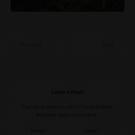
Previous
Next
Leave a Reply
Your email address will not be published.
Required fields are marked
*
Name
*
Email
*