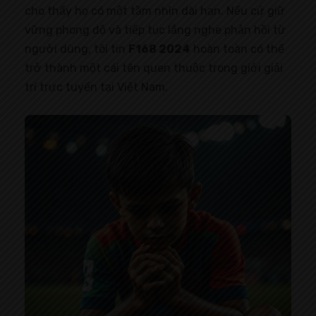
cho thấy họ có một tầm nhìn dài hạn. Nếu cứ giữ
vững phong độ và tiếp tục lắng nghe phản hồi từ
người dùng, tôi tin
F168 2024
hoàn toàn có thể
trở thành một cái tên quen thuộc trong giới giải
trí trực tuyến tại Việt Nam.