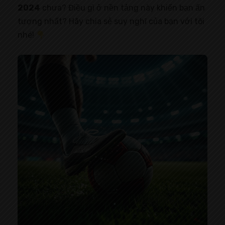
2024
chưa? Điều gì ở nền tảng này khiến bạn ấn
tượng nhất? Hãy chia sẻ suy nghĩ của bạn với tôi
nhé!