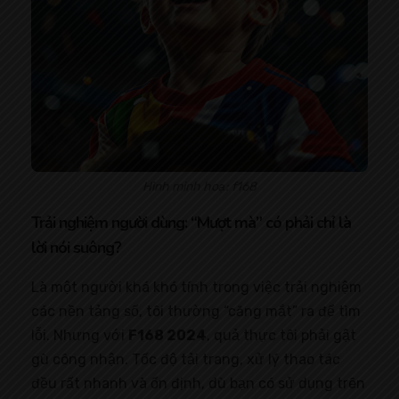
Hình minh hoạ: f168
Trải nghiệm người dùng: “Mượt mà” có phải chỉ là
lời nói suông?
Là một người khá khó tính trong việc trải nghiệm
các nền tảng số, tôi thường “căng mắt” ra để tìm
lỗi. Nhưng với
F168 2024
, quả thực tôi phải gật
gù công nhận. Tốc độ tải trang, xử lý thao tác
đều rất nhanh và ổn định, dù bạn có sử dụng trên