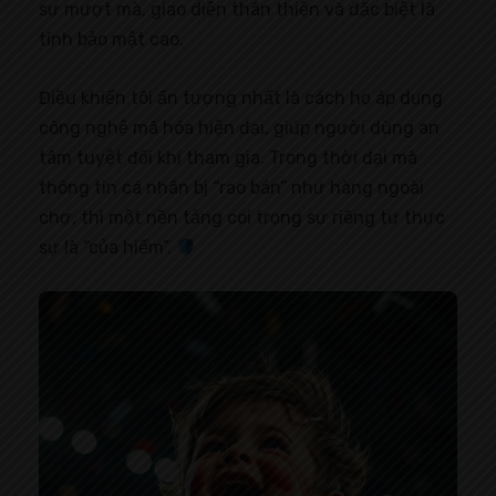
sự mượt mà, giao diện thân thiện và đặc biệt là
tính bảo mật cao.
Điều khiến tôi ấn tượng nhất là cách họ áp dụng
công nghệ mã hóa hiện đại, giúp người dùng an
tâm tuyệt đối khi tham gia. Trong thời đại mà
thông tin cá nhân bị “rao bán” như hàng ngoài
chợ, thì một nền tảng coi trọng sự riêng tư thực
sự là “của hiếm”.