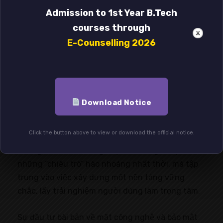
Admission to 1st Year B.Tech
courses through
E-Counselling 2026
Tương lai của F168 2024: Liệu có bền vững?
Đây có lẽ là câu hỏi mà nhiều người dùng công
Download Notice
nghệ như chúng ta quan tâm nhất. Nhìn vào
chiến lược phát triển và những bước đi thông
Click the button above to view or download the official notice.
minh của đội ngũ phát triển, tôi khá lạc quan về
tương lai của nền tảng này. Họ không chạy theo
những “chiêu trò” hào nhoáng nhất thời, mà tập
trung vào việc xây dựng một nền tảng vững
chắc, lấy trải nghiệm người dùng làm trọng tâm.
Sự đầu tư bài bản về mặt công nghệ và bảo mật