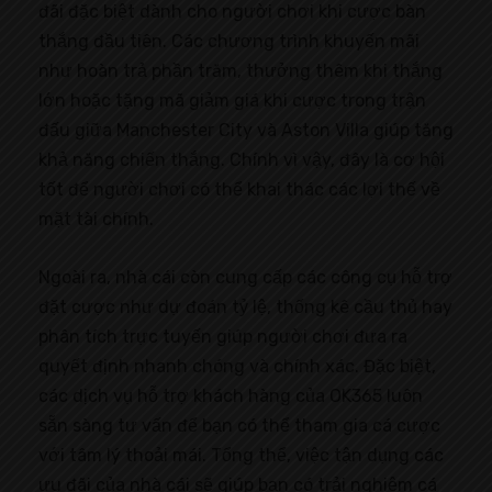
đãi đặc biệt dành cho người chơi khi cược bàn
thắng đầu tiên. Các chương trình khuyến mãi
như hoàn trả phần trăm, thưởng thêm khi thắng
lớn hoặc tặng mã giảm giá khi cược trong trận
đấu giữa Manchester City và Aston Villa giúp tăng
khả năng chiến thắng. Chính vì vậy, đây là cơ hội
tốt để người chơi có thể khai thác các lợi thế về
mặt tài chính.
Ngoài ra, nhà cái còn cung cấp các công cụ hỗ trợ
đặt cược như dự đoán tỷ lệ, thống kê cầu thủ hay
phân tích trực tuyến giúp người chơi đưa ra
quyết định nhanh chóng và chính xác. Đặc biệt,
các dịch vụ hỗ trợ khách hàng của OK365 luôn
sẵn sàng tư vấn để bạn có thể tham gia cá cược
với tâm lý thoải mái. Tổng thể, việc tận dụng các
ưu đãi của nhà cái sẽ giúp bạn có trải nghiệm cá