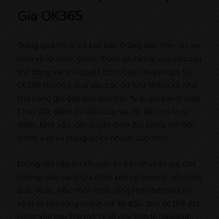
Gia OK365
Trong quá trình soi kèo bàn thắng đầu tiên, sự am
hiểu về lối chơi, chiến thuật và tâm lý của các cầu
thủ đóng vai trò quyết định. Các chuyên gia tại
OK365 thường dựa vào các dữ liệu thống kê như
khả năng ghi bàn của cầu thủ, tỷ lệ ghi bàn ở hiệp
1 hay đặc điểm thi đấu của hai đội để đưa ra dự
đoán. Nhờ vậy, các quyết định đặt cược trở nên
chính xác và mang lại lợi nhuận cao hơn.
Không chỉ vậy, lời khuyên từ các chuyên gia còn
hướng dẫn cách lựa chọn kèo và quản lý vốn hiệu
quả. Ví dụ, nếu nhận định rằng Manchester City
sẽ chơi tấn công mạnh mẽ từ đầu, bạn có thể đặt
cược vào cầu thủ mở tỷ số đầu tiên là Haaland