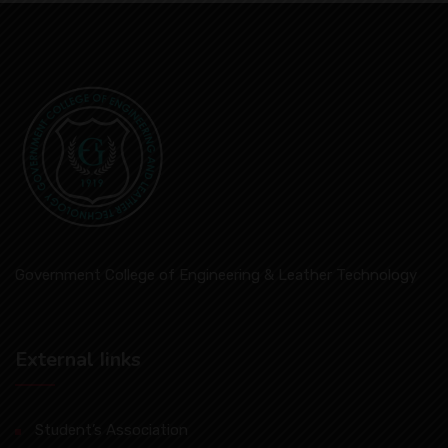
Government College of Engineering & Leather Technology
External Iinks
Student’s Association