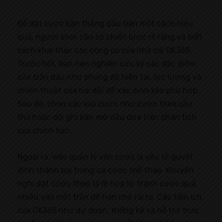
Để đặt cược bàn thắng đầu tiên một cách hiệu
quả, người chơi cần có chiến lược rõ ràng và biết
cách khai thác các công cụ của nhà cái OK365.
Trước hết, bạn nên nghiên cứu kỹ các đặc điểm
của trận đấu như phong độ hiện tại, lực lượng và
chiến thuật của hai đội để xác định kèo phù hợp.
Sau đó, chọn các loại cược như cược theo cầu
thủ hoặc đội ghi bàn mở đầu dựa trên phân tích
của chính bạn.
Ngoài ra, việc quản lý vốn cược là yếu tố quyết
định thành bại trong cá cược thể thao. Khuyến
nghị đặt cược theo tỷ lệ hợp lý, tránh cược quá
nhiều vào một trận để hạn chế rủi ro. Các tiện ích
của OK365 như dự đoán, thống kê và hỗ trợ trực