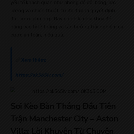
yếu tố khách quan như phong độ đội bóng, lực
lượng và chiến thuật, từ đó đưa ra quyết định
đặt cược phù hợp. Đây chính là chìa khóa để
nâng cao tỷ lệ thắng và tận hưởng trải nghiệm cá
cược an toàn, hiệu quả.
Xem thêm:
https://ok365lv.com/
Soi Kèo Bàn Thắng Đầu Tiên
Trận Manchester City – Aston
Villa: Lời Khuyên Từ Chuyên