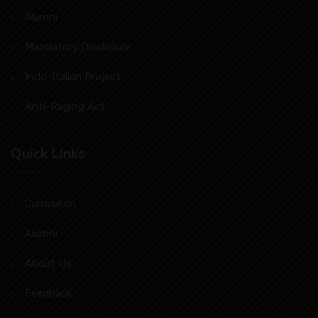
Alumni
Mandatory Disclosure
Indo-Italian Project
Anti-Raging Act
Quick Links
Curriculum
Alumni
About Us
Feedback