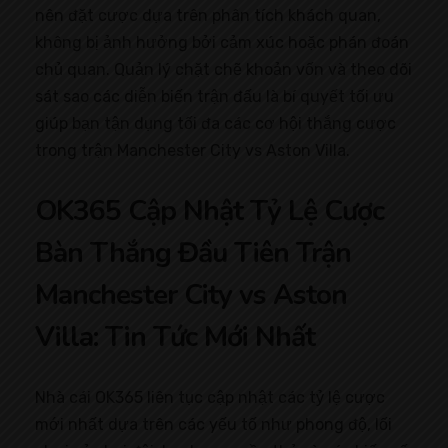
nên đặt cược dựa trên phân tích khách quan,
không bị ảnh hưởng bởi cảm xúc hoặc phán đoán
chủ quan. Quản lý chặt chẽ khoản vốn và theo dõi
sát sao các diễn biến trận đấu là bí quyết tối ưu
giúp bạn tận dụng tối đa các cơ hội thắng cược
trong trận Manchester City vs Aston Villa.
OK365 Cập Nhật Tỷ Lệ Cược
Bàn Thắng Đầu Tiên Trận
Manchester City vs Aston
Villa: Tin Tức Mới Nhất
Nhà cái OK365 liên tục cập nhật các tỷ lệ cược
mới nhất dựa trên các yếu tố như phong độ, lối