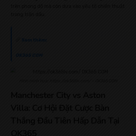
trên phong độ mà còn dựa vào yếu tố chiến thuật
trong trận đấu.
Xem thêm:
OK365 COM
Hình minh họa: https://ok365lv.com/ – OK365 COM
Manchester City vs Aston
Villa: Cơ Hội Đặt Cược Bàn
Thắng Đầu Tiên Hấp Dẫn Tại
OK365