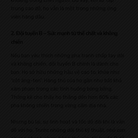
khoảng trống chết người. Dù vậy, với sự tập
trung cao độ, họ vẫn là một trong những ứng
viên hàng đầu.
2. Đội tuyển B – Sức mạnh từ thể chất và không
chiến
Nếu bạn yêu thích những pha tranh chấp tay đôi
và không chiến, đội tuyển B chính là dành cho
bạn. Họ sở hữu những hậu vệ cao to, khỏe như
“cột ăng-ten”. Hàng thủ của họ gần như bất khả
xâm phạm trong các tình huống bóng bổng.
Thống kê cho thấy họ thắng đến hơn 80% các
pha không chiến trong vòng cấm địa nhà.
Nhưng bù lại, sự linh hoạt và tốc độ đôi khi là vấn
đề với họ. Trước những đối thủ kỹ thuật, nhỏ con