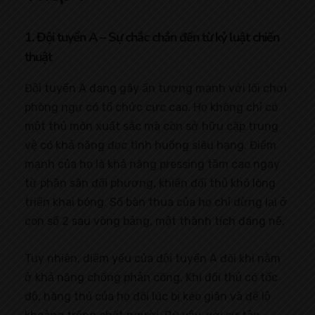
1. Đội tuyển A – Sự chắc chắn đến từ kỷ luật chiến
thuật
Đội tuyển A đang gây ấn tượng mạnh với lối chơi
phòng ngự có tổ chức cực cao. Họ không chỉ có
một thủ môn xuất sắc mà còn sở hữu cặp trung
vệ có khả năng đọc tình huống siêu hạng. Điểm
mạnh của họ là khả năng pressing tầm cao ngay
từ phần sân đối phương, khiến đối thủ khó lòng
triển khai bóng. Số bàn thua của họ chỉ dừng lại ở
con số 2 sau vòng bảng, một thành tích đáng nể.
Tuy nhiên, điểm yếu của đội tuyển A đôi khi nằm
ở khả năng chống phản công. Khi đối thủ có tốc
độ, hàng thủ của họ đôi lúc bị kéo giãn và để lộ