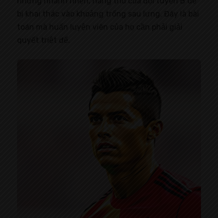
nhưng nhanh nhẹn, hàng thủ của đội tuyển B dễ
bị khai thác vào khoảng trống sau lưng. Đây là bài
toán mà huấn luyện viên của họ cần phải giải
quyết triệt để.