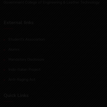
Government College of Engineering & Leather Technology
External Iinks
Student’s Association
Alumni
Mandatory Disclosure
Indo-Italian Project
Anti-Raging Act
Quick Links