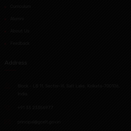
Curriculum
Alumni
About Us
Feedback
Address
Block - LB 11, Sector-III, Salt Lake, Kolkata-700106,
India.
+91 33 23356977
principal@gcelt.gov.in