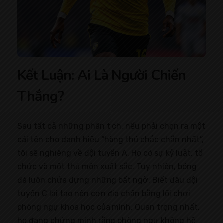
Kết Luận: Ai Là Người Chiến
Thắng?
Sau tất cả những phân tích, nếu phải chọn ra một
cái tên cho danh hiệu “hàng thủ chắc chắn nhất”,
tôi sẽ nghiêng về đội tuyển A. Họ có sự kỷ luật, tổ
chức và một thủ môn xuất sắc. Tuy nhiên, bóng
đá luôn chứa đựng những bất ngờ. Biết đâu đội
tuyển C lại tạo nên cơn địa chấn bằng lối chơi
phòng ngự khoa học của mình. Quan trọng nhất,
họ đang chứng minh rằng phòng ngự không hề