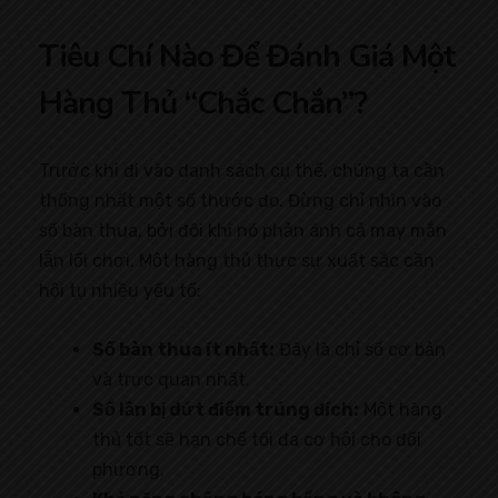
Tiêu Chí Nào Để Đánh Giá Một
Hàng Thủ “Chắc Chắn”?
Trước khi đi vào danh sách cụ thể, chúng ta cần
thống nhất một số thước đo. Đừng chỉ nhìn vào
số bàn thua, bởi đôi khi nó phản ánh cả may mắn
lẫn lối chơi. Một hàng thủ thực sự xuất sắc cần
hội tụ nhiều yếu tố:
Số bàn thua ít nhất:
Đây là chỉ số cơ bản
và trực quan nhất.
Số lần bị dứt điểm trúng đích:
Một hàng
thủ tốt sẽ hạn chế tối đa cơ hội cho đối
phương.