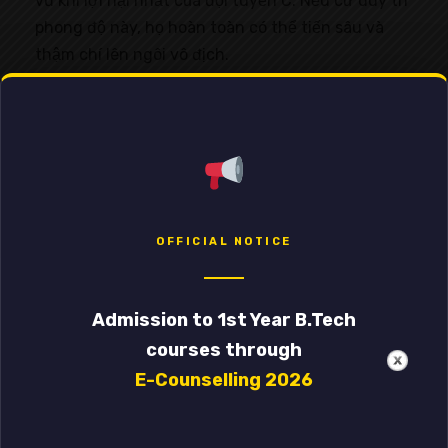
vũ khí lợi hại nhất của đội tuyển C. Nếu cứ duy trì
phong độ này, họ hoàn toàn có thể tiến sâu và
thậm chí lên ngôi vô địch.
OFFICIAL NOTICE
Admission to 1st Year B.Tech
courses through
E-Counselling 2026