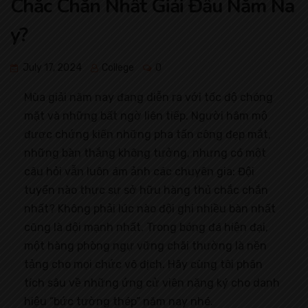
Chắc Chắn Nhất Giải Đấu Năm Na
y?
July 17, 2024
College
0
Mùa giải năm nay đang diễn ra với tốc độ chóng
mặt và những bất ngờ liên tiếp. Người hâm mộ
được chứng kiến những pha tấn công đẹp mắt,
những bàn thắng không tưởng, nhưng có một
câu hỏi vẫn luôn ám ảnh các chuyên gia: Đội
tuyển nào thực sự sở hữu hàng thủ chắc chắn
nhất? Không phải lúc nào đội ghi nhiều bàn nhất
cũng là đội mạnh nhất. Trong bóng đá hiện đại,
một hàng phòng ngự vững chãi thường là nền
tảng cho mọi chức vô địch. Hãy cùng tôi phân
tích sâu về những ứng cử viên nặng ký cho danh
hiệu “bức tường thép” năm nay nhé.