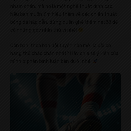
nhàm chán, mà nó là một nghệ thuật đỉnh cao.
Nếu bạn muốn tìm hiểu thêm về các chiến thuật
bóng đá hấp dẫn, đừng quên ghé thăm net88 để
có những góc nhìn thú vị nhé!
Còn bạn, theo bạn đội tuyển nào mới là đội có
hàng thủ chắc chắn nhất? Hãy chia sẻ ý kiến của
mình ở phần bình luận bên dưới nhé!