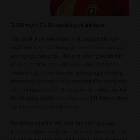
3. Đội tuyển C – Sự cân bằng và linh hoạt
Đây có lẽ là cái tên khiến nhiều người bất ngờ
nhất. Đội tuyển C không sở hữu những ngôi sao
phòng ngự hàng đầu thế giới, nhưng họ bù đắp
bằng tinh thần đồng đội và sự linh hoạt trong
chiến thuật. Họ có thể chơi phòng ngự số đông,
phòng ngự khu vực hoặc pressing tầm trung một
cách nhuần nhuyễn. Điểm mạnh lớn nhất của họ
là khả năng bọc lót cho nhau cực tốt, biến những
sai lầm cá nhân thành vô hại.
Họ không có điểm yếu quá lớn, nhưng cũng
không có điểm mạnh vượt trội nào. Sự ổn định là