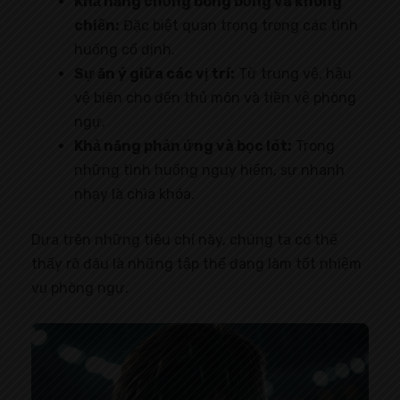
Khả năng chống bóng bổng và không
chiến:
Đặc biệt quan trọng trong các tình
huống cố định.
Sự ăn ý giữa các vị trí:
Từ trung vệ, hậu
vệ biên cho đến thủ môn và tiền vệ phòng
ngự.
Khả năng phản ứng và bọc lót:
Trong
những tình huống nguy hiểm, sự nhanh
nhạy là chìa khóa.
Dựa trên những tiêu chí này, chúng ta có thể
thấy rõ đâu là những tập thể đang làm tốt nhiệm
vụ phòng ngự.