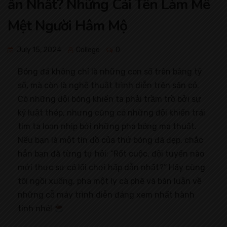
ẫn Nhất? Những Cái Tên Làm Mê
Mệt Người Hâm Mộ
July 15, 2024
College
0
Bóng đá không chỉ là những con số trên bảng tỷ
số, mà còn là nghệ thuật trình diễn trên sân cỏ.
Có những đội bóng khiến ta phải trầm trồ bởi sự
kỷ luật thép, nhưng cũng có những đội khiến trái
tim ta loạn nhịp bởi những pha bóng ma thuật.
Nếu bạn là một tín đồ của thứ bóng đá đẹp, chắc
hẳn bạn đã từng tự hỏi: “Rốt cuộc, đội tuyển nào
mới thực sự có lối chơi hấp dẫn nhất?” Hãy cùng
tôi ngồi xuống, pha một ly cà phê và bàn luận về
những cỗ máy trình diễn đáng xem nhất hành
tinh nhé!