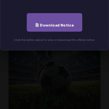
những đội bóng được yêu thích nhất bởi lối chơi
cống hiến và không biết mệt mỏi của họ.
Download Notice
Click the button above to view or download the official notice.