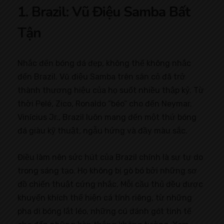
1. Brazil: Vũ Điệu Samba Bất
Tận
Nhắc đến bóng đá đẹp, không thể không nhắc
đến Brazil. Vũ điệu Samba trên sân cỏ đã trở
thành thương hiệu của họ suốt nhiều thập kỷ. Từ
thời Pelé, Zico, Ronaldo “béo” cho đến Neymar,
Vinícius Jr., Brazil luôn mang đến một thứ bóng
đá giàu kỹ thuật, ngẫu hứng và đầy màu sắc.
Điều làm nên sức hút của Brazil chính là sự tự do
trong sáng tạo. Họ không bị gò bó bởi những sơ
đồ chiến thuật cứng nhắc. Mỗi cầu thủ đều được
khuyến khích thể hiện cá tính riêng, từ những
pha đi bóng lắt léo, những cú đánh gót tinh tế