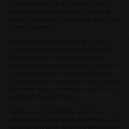
chạy, họ kiểm soát. Lối chơi “tiki-taka” đã làm
mưa làm gió một thời, đưa bóng đá Tây Ban Nha
lên đỉnh cao thế giới với những chức vô địch Euro
và World Cup liên tiếp.
Điểm hấp dẫn của Tây Ban Nha nằm ở sự kiên
nhẫn và thông minh. Họ luân chuyển bóng liên
tục, bóp nghẹt đối thủ bằng những đường
chuyền ngắn, giữ nhịp trận đấu theo ý muốn. Đó
là thứ bóng đá của những bộ não thiên tài, nơi
mỗi đường chuyền đều có chủ đích. Xem Tây Ban
Nha thi đấu, bạn sẽ cảm nhận được sự thanh lịch
và một triết lý bóng đá rõ ràng.
Dù không còn ở thời kỳ hoàng kim với Xavi,
Iniesta, nhưng lứa trẻ hiện tại như Pedri, Gavi vẫn
đang tiếp nối di sản ấy. Họ chơi thứ bóng đá kiểm