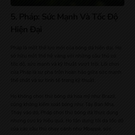
5. Pháp: Sức Mạnh Và Tốc Độ
Hiện Đại
Pháp là một thế lực mới của bóng đá hiện đại. Họ
sở hữu một thế hệ vàng với những cầu thủ có
tốc độ, sức mạnh và kỹ thuật vượt trội. Lối chơi
của Pháp là sự pha trộn hoàn hảo giữa sức mạnh
thể chất và sự tinh tế trong kỹ thuật.
Họ không chơi thứ bóng đá hoa mỹ như Brazil,
cũng không kiểm soát bóng như Tây Ban Nha.
Thay vào đó, Pháp chơi thứ bóng đá thực dụng
nhưng cực kỳ hiệu quả. Họ tận dụng tối đa tốc độ
của các cầu thủ chạy cánh như Mbappé, sức