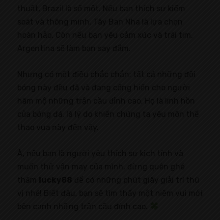
thuật, Brazil là số một. Nếu bạn thích sự kiểm
soát và thông minh, Tây Ban Nha là lựa chọn
hoàn hảo. Còn nếu bạn yêu cảm xúc và trái tim,
Argentina sẽ làm bạn say đắm.
Nhưng có một điều chắc chắn: tất cả những đội
bóng này đều đã và đang cống hiến cho người
hâm mộ những trận cầu đỉnh cao. Họ là linh hồn
của bóng đá, là lý do khiến chúng ta yêu môn thể
thao vua này đến vậy.
À, nếu bạn là người yêu thích sự kịch tính và
muốn thử vận may của mình, đừng quên ghé
thăm
lucky88
để có những phút giây giải trí thú
vị nhé! Biết đâu, bạn sẽ tìm thấy một niềm vui mới
bên cạnh những trận cầu đỉnh cao.