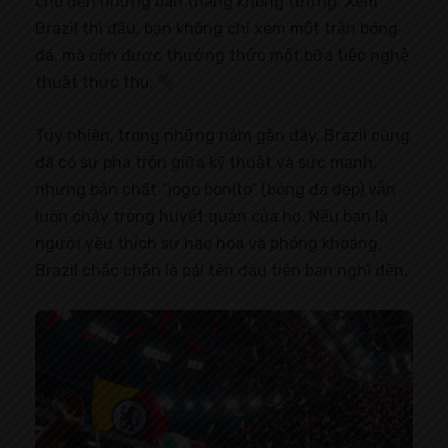
cho đến những bàn thắng không tưởng. Xem
Brazil thi đấu, bạn không chỉ xem một trận bóng
đá, mà còn được thưởng thức một bữa tiệc nghệ
thuật thực thụ.
Tuy nhiên, trong những năm gần đây, Brazil cũng
đã có sự pha trộn giữa kỹ thuật và sức mạnh,
nhưng bản chất “jogo bonito” (bóng đá đẹp) vẫn
luôn chảy trong huyết quản của họ. Nếu bạn là
người yêu thích sự hào hoa và phóng khoáng,
Brazil chắc chắn là cái tên đầu tiên bạn nghĩ đến.