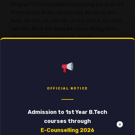
tổng lực” (Total Football) mà họ từng tạo ra đã trở
thành huyền thoại. Lối chơi này đề cao sự linh
hoạt, nơi mọi cầu thủ đều có thể chơi ở mọi vị trí
trên sân. Đó là thứ bóng đá của sự thông minh,
sáng tạo và không ngừng di chuyển.
Dù đã nhiều năm trôi qua, nhưng di sản của Hà
Lan vẫn còn nguyên giá trị. Các thế hệ cầu thủ Hà
Lan luôn được đào tạo bài bản về chiến thuật và
kỹ thuật. Họ chơi thứ bóng đá tấn công đẹp mắt,
với những đường lên bóng nhanh như vũ bão và
OFFICIAL NOTICE
những pha dứt điểm sắc bén.
Xem Hà Lan thi đấu, bạn sẽ thấy một đội bóng
Admission to 1st Year B.Tech
không bao giờ biết sợ hãi. Họ dám chơi tấn công
courses through
trước mọi đối thủ, dám cống hiến hết mình vì
E-Counselling 2026
khán giả. Cơn lốc màu da cam luôn là một trong