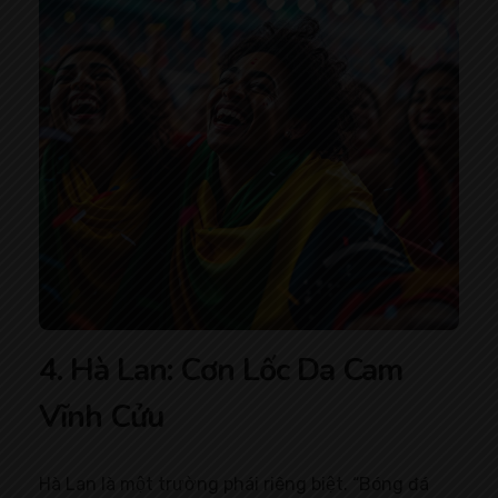
4. Hà Lan: Cơn Lốc Da Cam
Vĩnh Cửu
Hà Lan là một trường phái riêng biệt. “Bóng đá