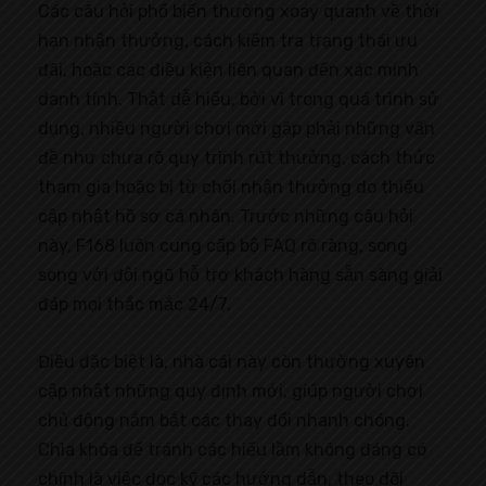
Các câu hỏi phổ biến thường xoay quanh về thời
hạn nhận thưởng, cách kiểm tra trạng thái ưu
đãi, hoặc các điều kiện liên quan đến xác minh
danh tính. Thật dễ hiểu, bởi vì trong quá trình sử
dụng, nhiều người chơi mới gặp phải những vấn
đề như chưa rõ quy trình rút thưởng, cách thức
tham gia hoặc bị từ chối nhận thưởng do thiếu
cập nhật hồ sơ cá nhân. Trước những câu hỏi
này, F168 luôn cung cấp bộ FAQ rõ ràng, song
song với đội ngũ hỗ trợ khách hàng sẵn sàng giải
đáp mọi thắc mắc 24/7.
Điều đặc biệt là, nhà cái này còn thường xuyên
cập nhật những quy định mới, giúp người chơi
chủ động nắm bắt các thay đổi nhanh chóng.
Chìa khóa để tránh các hiểu lầm không đáng có
chính là việc đọc kỹ các hướng dẫn, theo dõi