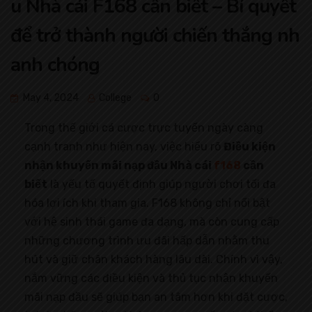
u Nhà cái F168 cần biết – Bí quyết
để trở thành người chiến thắng nh
anh chóng
May 4, 2024
College
0
Trong thế giới cá cược trực tuyến ngày càng
cạnh tranh như hiện nay, việc hiểu rõ
Điều kiện
nhận khuyến mãi nạp đầu Nhà cái
f168
cần
biết
là yếu tố quyết định giúp người chơi tối đa
hóa lợi ích khi tham gia. F168 không chỉ nổi bật
với hệ sinh thái game đa dạng, mà còn cung cấp
những chương trình ưu đãi hấp dẫn nhằm thu
hút và giữ chân khách hàng lâu dài. Chính vì vậy,
nắm vững các điều kiện và thủ tục nhận khuyến
mãi nạp đầu sẽ giúp bạn an tâm hơn khi đặt cược,