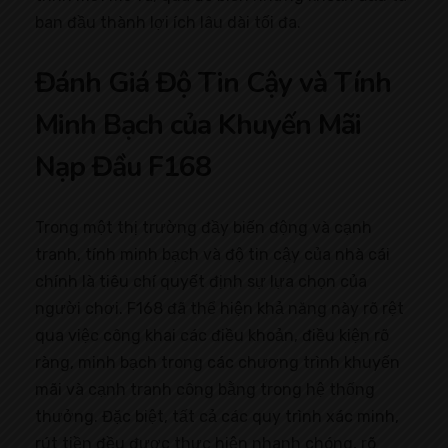
ban đầu thành lợi ích lâu dài tối đa.
Đánh Giá Độ Tin Cậy và Tính
Minh Bạch của Khuyến Mãi
Nạp Đầu F168
Trong một thị trường đầy biến động và cạnh
tranh, tính minh bạch và độ tin cậy của nhà cái
chính là tiêu chí quyết định sự lựa chọn của
người chơi. F168 đã thể hiện khả năng này rõ rệt
qua việc công khai các điều khoản, điều kiện rõ
ràng, minh bạch trong các chương trình khuyến
mãi và cạnh tranh công bằng trong hệ thống
thưởng. Đặc biệt, tất cả các quy trình xác minh,
rút tiền đều được thực hiện nhanh chóng, rõ