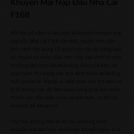
Khuyến Mãi Nạp Đầu Nhà Cái
F168
Một khi đã nắm rõ các điều kiện nhận khuyến mãi
nạp đầu Nhà cái F168 cần biết, người chơi cần
biết cách tận dụng tối đa lợi ích này để nâng cao
lợi nhuận cá nhân. Đầu tiên, hãy xác định rõ mức
thưởng phù hợp với khả năng chơi của bạn, và
luôn tuân thủ đúng các quy định cược để không
mất quyền lợi. Ngoài ra, việc chọn các trò chơi có
tỷ lệ thắng cao, dễ làm quen cũng giúp bạn hoàn
thành các điều kiện cược nhanh hơn, từ đó rút
thưởng dễ dàng hơn.
Thứ hai, không nên bỏ lỡ các chương trình
khuyến mãi liên tiếp, như hoàn trả mỗi ngày, đua