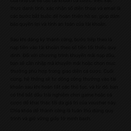
của nhà cái và tạo tài khoản cá cược. Việc xác
thực danh tính, xác nhận số điện thoại và email là
các bước bắt buộc để hoàn thiện hồ sơ, giúp đảm
bảo quyền lợi và tính an toàn của tài khoản.
Sau khi đăng ký thành công, bước tiếp theo là
nạp tiền vào tài khoản theo số tiền tối thiểu quy
định. Đối với chương trình khuyến mãi nạp đầu,
bạn sẽ cần nhập mã khuyến mãi hoặc chọn mục
thưởng phù hợp trong giao diện cá cược. Cuối
cùng, hệ thống sẽ tự động cộng thưởng vào tài
khoản sau khi hoàn tất các thủ tục, và từ đó, bạn
có thể bắt đầu trải nghiệm chơi game hoặc cá
cược để khai thác tối đa giá trị của voucher này.
Chìa khóa để thành công là tuân thủ đúng quy
trình và giữ vững giấy tờ minh bạch.