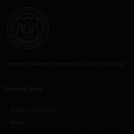
Government College of Engineering & Leather Technology
External Iinks
Student’s Association
Alumni