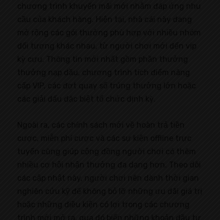
chương trình khuyến mãi mới nhằm đáp ứng nhu
cầu của khách hàng. Hiện tại, nhà cái này đang
mở rộng các gói thưởng phù hợp với nhiều nhóm
đối tượng khác nhau, từ người chơi mới đến vip
kỳ cựu. Thông tin mới nhất gồm phần thưởng
thưởng nạp đầu, chương trình tích điểm nâng
cấp VIP, các đợt quay số trúng thưởng lớn hoặc
các giải đấu đặc biệt tổ chức định kỳ.
Ngoài ra, các chính sách mới về hoàn trả tiền
cược, miễn phí cược và các sự kiện offline trực
tuyến cũng giúp cộng đồng người chơi có thêm
nhiều cơ hội nhận thưởng đa dạng hơn. Theo dõi
các cập nhật này, người chơi nên dành thời gian
nghiên cứu kỹ để không bỏ lỡ những ưu đãi giá trị
hoặc những điều kiện có lợi trong các chương
trình mới mở ra, qua đó biến những khoản đầu tư