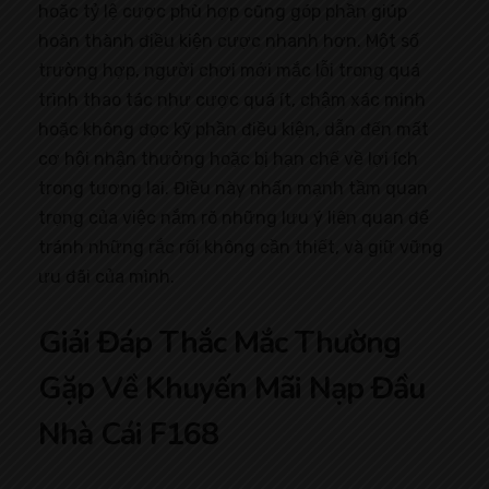
hoặc tỷ lệ cược phù hợp cũng góp phần giúp
hoàn thành điều kiện cược nhanh hơn. Một số
trường hợp, người chơi mới mắc lỗi trong quá
trình thao tác như cược quá ít, chậm xác minh
hoặc không đọc kỹ phần điều kiện, dẫn đến mất
cơ hội nhận thưởng hoặc bị hạn chế về lợi ích
trong tương lai. Điều này nhấn mạnh tầm quan
trọng của việc nắm rõ những lưu ý liên quan để
tránh những rắc rối không cần thiết, và giữ vững
ưu đãi của mình.
Giải Đáp Thắc Mắc Thường
Gặp Về Khuyến Mãi Nạp Đầu
Nhà Cái F168