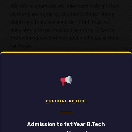
dẫn đến vi phạm các yêu cầu cược hoặc giới hạn
về thời gian. Ngoài ra, việc tạo tài khoản không
chính xác, thiếu xác minh danh tính hoặc sử
dụng thông tin giả mạo đều là những lỗi lớn có
thể khiến người chơi mất quyền lợi hoặc bị khóa
tài khoản.
Một sai lầm khác là không kiểm tra kỹ các mã
khuyến mãi hoặc điều kiện về cược, dễ dẫn đến
tình trạng không đủ điều kiện rút thưởng hoặc bị
từ chối nhận ưu đãi sau khi đã nạp tiền. Do đó,
việc đọc kỹ hướng dẫn, lưu lại bằng chứng các
bước thao tác, và tuân thủ mọi quy định của nhà
OFFICIAL NOTICE
cái là yêu cầu tối thiểu để đảm bảo trải nghiệm
tích cực và tránh mất thời gian, công sức không
Admission to 1st Year B.Tech
cần thiết. Kiến thức chính là sức mạnh để bạn