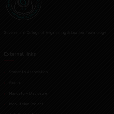
Government College of Engineering & Leather Technology
External Iinks
Student’s Association
Alumni
Mandatory Disclosure
Indo-Italian Project