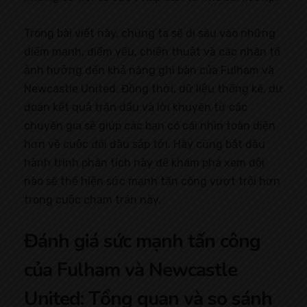
Trong bài viết này, chúng ta sẽ đi sâu vào những
điểm mạnh, điểm yếu, chiến thuật và các nhân tố
ảnh hưởng đến khả năng ghi bàn của Fulham và
Newcastle United. Đồng thời, dữ liệu thống kê, dự
đoán kết quả trận đấu và lời khuyên từ các
chuyên gia sẽ giúp các bạn có cái nhìn toàn diện
hơn về cuộc đối đầu sắp tới. Hãy cùng bắt đầu
hành trình phân tích này để khám phá xem đội
nào sẽ thể hiện sức mạnh tấn công vượt trội hơn
trong cuộc chạm trán này.
Đánh giá sức mạnh tấn công
của Fulham và Newcastle
United: Tổng quan và so sánh