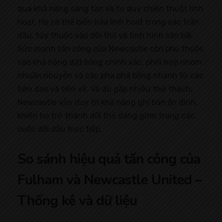
qua khả năng sáng tạo và tư duy chiến thuật linh
hoạt. Họ có thể biến hóa linh hoạt trong các trận
đấu, tùy thuộc vào đối thủ và tình hình sân bãi.
Sức mạnh tấn công của Newcastle còn phụ thuộc
vào khả năng đặt bóng chính xác, phối hợp nhóm
nhuần nhuyễn và các pha phá bỏng nhanh từ các
tiền đạo và tiền vệ. Và dù gặp nhiều thử thách,
Newcastle vẫn duy trì khả năng ghi bàn ổn định,
khiến họ trở thành đối thủ đáng gờm trong các
cuộc đối đầu trực tiếp.
So sánh hiệu quả tấn công của
Fulham và Newcastle United –
Thống kê và dữ liệu