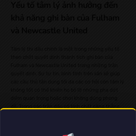
Yếu tố tâm lý ảnh hưởng đến
khả năng ghi bàn của Fulham
và Newcastle United
Tâm lý thi đấu chính là một trong những yếu tố
then chốt quyết định thành tích ghi bàn của
Fulham và Newcastle United trong những trận
quyết định. Sự tự tin, bình tĩnh trên sân sẽ giúp
các cầu thủ tận dụng tối đa các cơ hội còn tâm lý
không tốt có thể khiến họ bỏ lỡ những pha dứt
điểm quan trọng hoặc chơi không đúng phong
độ. Trong các trận đấu có tính chất căng thẳng
hoặc giằng co về điểm số, áp lực tâm lý nhiều khi
khiến các cầu thủ mắc lỗi hoặc giảm sút khả năng
sáng tạo, dẫn đến khả năng ghi bàn bị hạn chế.