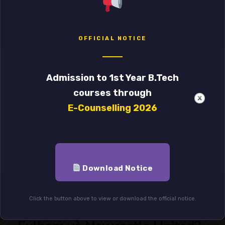
Các yếu tố ngoại cảnh như khán giả, trọng tài và
thời tiết cũng ảnh hưởng không nhỏ đến tâm
OFFICIAL NOTICE
trạng thi đấu của các cầu thủ. Claudio Ranieri hay
Eddie Howe, huấn luyện viên của Fulham và
Newcastle, đều nhấn mạnh việc duy trì sự tự tin
Admission to 1st Year B.Tech
và tinh thần chiến đấu tích cực như chìa khóa để
courses through
đội bóng không bị ảnh hưởng tiêu cực. Chính
E-Counselling 2026
điều này tạo điều kiện để các cầu thủ bứt phá,
biến những cơ hội vụt qua thành bàn thắng quan
trọng, tăng khả năng thắng trận của đội bóng
trong các tình huống khó lường.
Download Notice
Nhà cái KeoVip đánh giá thế
Click the button above to view or download the official notice.
nào về khả năng tấn công của