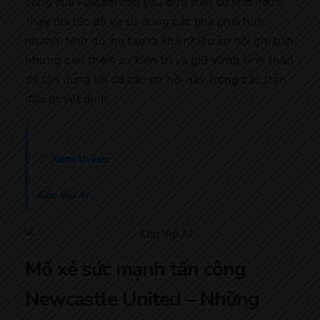
công của Fulham chủ yếu dựa trên sự linh hoạt,
thay đổi tốc độ và sử dụng các pha phối hợp
nhanh. Nhờ đó, họ tạo ra khá nhiều cơ hội ghi bàn
nhưng cần thêm sự kiên trì và giữ vững tinh thần
để tận dụng tối đa các cơ hội này trong các trận
đấu quyết định.
Xem thêm:
Kèo Vip AI
Mổ xẻ sức mạnh tấn công
Newcastle United – Những