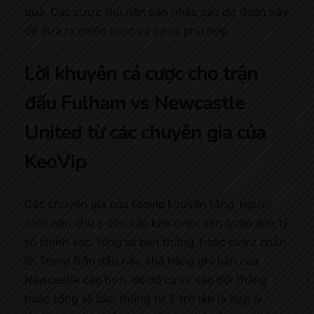
quả. Các cược thủ nên cân nhắc các dự đoán này
để đưa ra chiến lược cá cược phù hợp.
Lời khuyên cá cược cho trận
đấu Fulham vs Newcastle
United từ các chuyên gia của
KeoVip
Các chuyên gia của keovip khuyên rằng, người
chơi nên chú ý đến các kèo cược liên quan đến tỷ
số chính xác, tổng số bàn thắng, hoặc cược chẵn
lẻ. Trong trận đấu này, khả năng ghi bàn của
Newcastle cao hơn, do đó cược vào đội thắng
hoặc tổng số bàn thắng từ 2 trở lên là hợp lý.