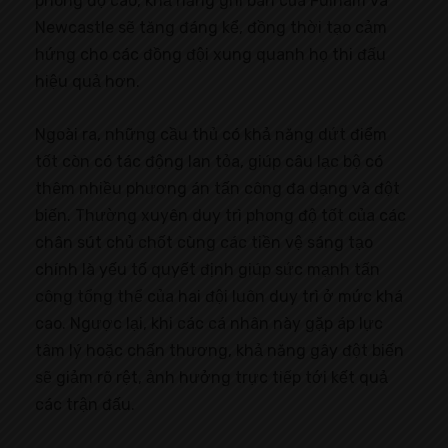
phong độ cao, khả năng ghi bàn của Fulham và
Newcastle sẽ tăng đáng kể, đồng thời tạo cảm
hứng cho các đồng đội xung quanh họ thi đấu
hiệu quả hơn.
Ngoài ra, những cầu thủ có khả năng dứt điểm
tốt còn có tác động lan tỏa, giúp câu lạc bộ có
thêm nhiều phương án tấn công đa dạng và đột
biến. Thường xuyên duy trì phong độ tốt của các
chân sút chủ chốt cùng các tiền vệ sáng tạo
chính là yếu tố quyết định giúp sức mạnh tấn
công tổng thể của hai đội luôn duy trì ở mức khá
cao. Ngược lại, khi các cá nhân này gặp áp lực
tâm lý hoặc chấn thương, khả năng gây đột biến
sẽ giảm rõ rệt, ảnh hưởng trực tiếp tới kết quả
các trận đấu.