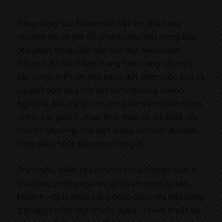
Hàng công của Fulham nổi bật với khả năng
chuyển đổi cơ hội rất nhanh, đặc biệt trong các
pha phản công. Các cầu thủ như Alexander
Mitrovic đã trở thành trung tâm trong các đợt
tấn công, thể hiện khả năng dứt điểm hiệu quả và
sự phối hợp ăn ý với các vệ tinh xung quanh.
Ngoài ra, khả năng chơi bóng dài và chuyền bóng
chính xác giúp Fulham khai thác tối đa điểm yếu
của đối phương, đặc biệt trong các trận đấu mở
rộng cánh hoặc tấn công trung lộ.
Tuy nhiên, điểm yếu lớn nhất của Fulham nằm ở
khả năng phòng ngự khi bị đối phương ép sân,
khiến họ dễ bị phản công hoặc thậm chí mất bóng
gây nguy hiểm cho khung thành. Chiến thuật tấn