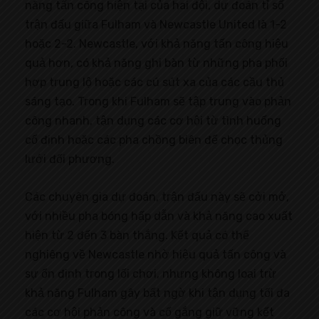
năng tấn công hiện tại của hai đội, dự đoán tỉ số
trận đấu giữa Fulham và Newcastle United là 1-2
hoặc 2-2. Newcastle, với khả năng tấn công hiệu
quả hơn, có khả năng ghi bàn từ những pha phối
hợp trung lộ hoặc các cú sút xa của các cầu thủ
sáng tạo. Trong khi Fulham sẽ tập trung vào phản
công nhanh, tận dụng các cơ hội từ tình huống
cố định hoặc các pha chồng biên để chọc thủng
lưới đối phương.
Các chuyên gia dự đoán, trận đấu này sẽ cởi mở,
với nhiều pha bóng hấp dẫn và khả năng cao xuất
hiện từ 2 đến 3 bàn thắng. Kết quả có thể
nghiêng về Newcastle nhờ hiệu quả tấn công và
sự ổn định trong lối chơi, nhưng không loại trừ
khả năng Fulham gây bất ngờ khi tận dụng tối đa
các cơ hội phản công và cố gắng giữ vững kết