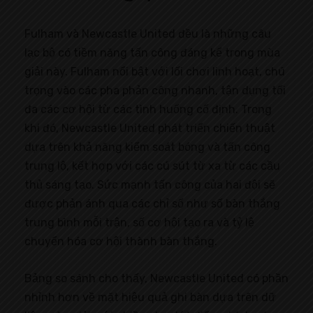
Fulham và Newcastle United đều là những câu
lạc bộ có tiềm năng tấn công đáng kể trong mùa
giải này. Fulham nổi bật với lối chơi linh hoạt, chú
trọng vào các pha phản công nhanh, tận dụng tối
đa các cơ hội từ các tình huống cố định. Trong
khi đó, Newcastle United phát triển chiến thuật
dựa trên khả năng kiểm soát bóng và tấn công
trung lộ, kết hợp với các cú sút từ xa từ các cầu
thủ sáng tạo. Sức mạnh tấn công của hai đội sẽ
được phản ánh qua các chỉ số như số bàn thắng
trung bình mỗi trận, số cơ hội tạo ra và tỷ lệ
chuyển hóa cơ hội thành bàn thắng.
Bảng so sánh cho thấy, Newcastle United có phần
nhỉnh hơn về mặt hiệu quả ghi bàn dựa trên dữ