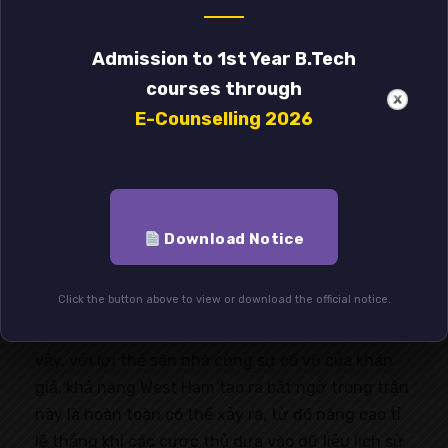
hiểu rõ hơn về tâm lý, chiến thuật và khả năng
chiến thắng của các đội bóng trong các trận đấu
Admission to 1st Year B.Tech
tới. Trong quá khứ, Chelsea có phần nhỉnh hơn về
courses through
thành tích đối đầu, thường xuyên giành chiến
E-Counselling 2026
thắng song không phải lúc nào West Ham cũng dễ
dàng chịu thua thiệt. Có thể thấy, trong những
lần đối đầu gần đây, West Ham đã bắt đầu có các
chiến thuật phù hợp hơn để hạn chế sức mạnh
của Chelsea.
Download Notice
Dữ liệu thống kê còn chỉ ra rằng, trong các trận
Click the button above to view or download the official notice.
đấu diễn ra tại sân nhà của West Ham, họ thường
chơi tốt hơn so với khi thi đấu xa nhà. Chính vì
vậy, với lợi thế sân nhà cùng sự cổ vũ của khán
giả, khả năng West Ham tạo ra bất ngờ trong trận
này là hoàn toàn có thể xảy ra, từ đó nâng cao tỉ
lệ thắng khi các cược thủ dựa vào dữ liệu lịch sử