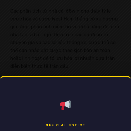
Các phân tích từ nhà cái 68win cho thấy tỷ lệ
cược hòa và cược West Ham thắng có xu hướng
gia tăng, phản ánh niềm tin vào khả năng đội chủ
nhà tạo ra bất ngờ. Dựa trên các dự đoán từ
chuyên gia và các số liệu thống kê, cược thủ có
thể cân nhắc đặt cược theo kịch bản an toàn
hoặc linh hoạt để tối ưu hóa lợi nhuận dựa trên
diễn biến thực tế trận đấu.
Lịch sử đối đầu West Ham vs
Chelsea: Dữ liệu thống kê nói
lên điều gì?
Lịch sử đối đầu luôn là yếu tố quan trọng giúp
OFFICIAL NOTICE