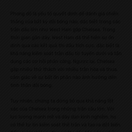
Phong độ là yếu tố quyết định để đánh giá chiến
thắng của bất kỳ đội bóng nào, đặc biệt trong các
trận đấu lớn như West Ham gặp Chelsea. Trong
thời gian gần đây, West Ham đã thể hiện sự ổn
định qua các kết quả thi đấu tích cực, đặc biệt là
khả năng kiểm soát trận đấu từ tuyến dưới và tận
dụng các cơ hội phản công. Ngược lại, Chelsea
gặp nhiều thử thách với nhiều trận hòa và thua,
cảm giác về sự bất ổn phần nào ảnh hưởng đến
tinh thần đội bóng.
Tuy nhiên, chúng ta đừng bỏ qua khả năng lột
xác của Chelsea trong những trận cầu lớn. Với
lực lượng mạnh mẽ và dày dạn kinh nghiệm, họ
có thể tự tin kiểm soát thế trận và tạo ra đột biến.