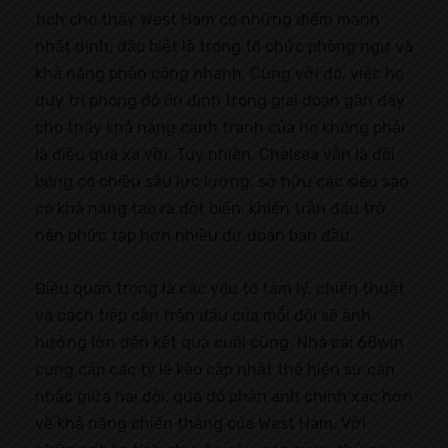
tích cho thấy West Ham có những điểm mạnh
nhất định, đặc biệt là trong tổ chức phòng ngự và
khả năng phản công nhanh. Cùng với đó, việc họ
duy trì phong độ ổn định trong giai đoạn gần đây
cho thấy khả năng cạnh tranh của họ không phải
là điều quá xa vời. Tuy nhiên, Chelsea vẫn là đội
bóng có chiều sâu lực lượng, sở hữu các siêu sao
có khả năng tạo ra đột biến, khiến trận đấu trở
nên phức tạp hơn nhiều dự đoán ban đầu.
Điều quan trọng là các yếu tố tâm lý, chiến thuật
và cách tiếp cận trận đấu của mỗi đội sẽ ảnh
hưởng lớn đến kết quả cuối cùng. Nhà cái 68win
cung cấp các tỷ lệ kèo cập nhật thể hiện sự cân
nhắc giữa hai đội, qua đó phản ánh chính xác hơn
về khả năng chiến thắng của West Ham. Với