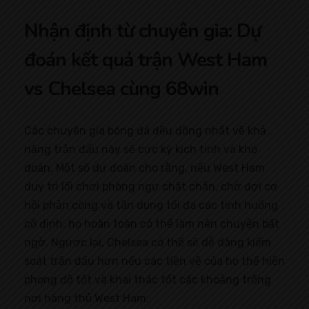
Nhận định từ chuyên gia: Dự
đoán kết quả trận West Ham
vs Chelsea cùng 68win
Các chuyên gia bóng đá đều đồng nhất về khả
năng trận đấu này sẽ cực kỳ kịch tính và khó
đoán. Một số dự đoán cho rằng, nếu West Ham
duy trì lối chơi phòng ngự chặt chắn, chờ đợi cơ
hội phản công và tận dụng tối đa các tình huống
cố định, họ hoàn toàn có thể làm nên chuyện bất
ngờ. Ngược lại, Chelsea có thể sẽ dễ dàng kiểm
soát trận đấu hơn nếu các tiền vệ của họ thể hiện
phong độ tốt và khai thác tốt các khoảng trống
nơi hàng thủ West Ham.