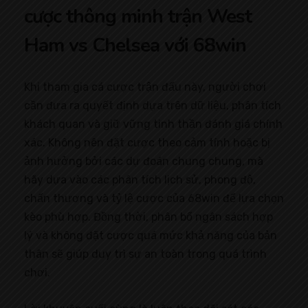
cược thông minh trận West
Ham vs Chelsea với 68win
Khi tham gia cá cược trận đấu này, người chơi
cần đưa ra quyết định dựa trên dữ liệu, phân tích
khách quan và giữ vững tinh thần đánh giá chính
xác. Không nên đặt cược theo cảm tính hoặc bị
ảnh hưởng bởi các dự đoán chung chung, mà
hãy dựa vào các phân tích lịch sử, phong độ,
chấn thương và tỷ lệ cược của 68win để lựa chọn
kèo phù hợp. Đồng thời, phân bổ ngân sách hợp
lý và không đặt cược quá mức khả năng của bản
thân sẽ giúp duy trì sự an toàn trong quá trình
chơi.