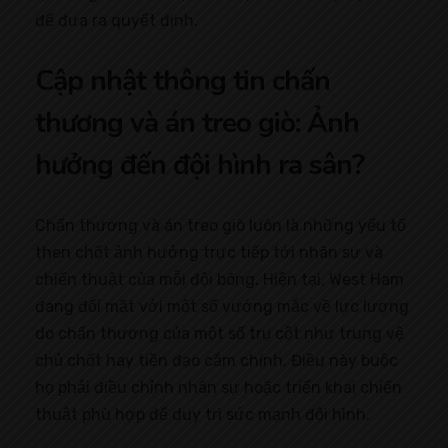
để đưa ra quyết định.
Cập nhật thông tin chấn
thương và án treo giò: Ảnh
hưởng đến đội hình ra sân?
Chấn thương và án treo giò luôn là những yếu tố
then chốt ảnh hưởng trực tiếp tới nhân sự và
chiến thuật của mỗi đội bóng. Hiện tại, West Ham
đang đối mặt với một số vướng mắc về lực lượng
do chấn thương của một số trụ cột như trung vệ
chủ chốt hay tiền đạo cắm chính. Điều này buộc
họ phải điều chỉnh nhân sự hoặc triển khai chiến
thuật phù hợp để duy trì sức mạnh đội hình.