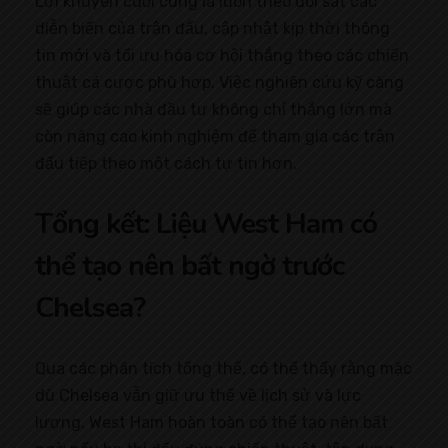
Lời khuyên cuối cùng là luôn theo dõi sát các
diễn biến của trận đấu, cập nhật kịp thời thông
tin mới và tối ưu hóa cơ hội thắng theo các chiến
thuật cá cược phù hợp. Việc nghiên cứu kỹ càng
sẽ giúp các nhà đầu tư không chỉ thắng lớn mà
còn nâng cao kinh nghiệm để tham gia các trận
đấu tiếp theo một cách tự tin hơn.
Tổng kết: Liệu West Ham có
thể tạo nên bất ngờ trước
Chelsea?
Qua các phân tích tổng thể, có thể thấy rằng mặc
dù Chelsea vẫn giữ ưu thế về lịch sử và lực
lượng, West Ham hoàn toàn có thể tạo nên bất