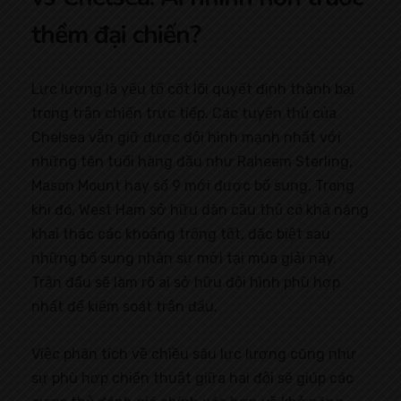
thềm đại chiến?
Lực lượng là yếu tố cốt lõi quyết định thành bại
trong trận chiến trực tiếp. Các tuyển thủ của
Chelsea vẫn giữ được đội hình mạnh nhất với
những tên tuổi hàng đầu như Raheem Sterling,
Mason Mount hay số 9 mới được bổ sung. Trong
khi đó, West Ham sở hữu dàn cầu thủ có khả năng
khai thác các khoảng trống tốt, đặc biệt sau
những bổ sung nhân sự mới tại mùa giải này.
Trận đấu sẽ làm rõ ai sở hữu đội hình phù hợp
nhất để kiểm soát trận đấu.
Việc phân tích về chiều sâu lực lượng cũng như
sự phù hợp chiến thuật giữa hai đội sẽ giúp các