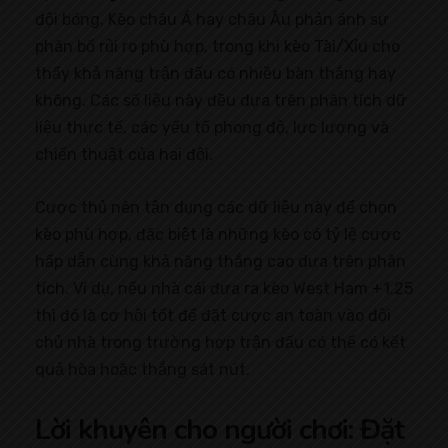
đội bóng. Kèo châu Á hay châu Âu phản ánh sự
phân bổ rủi ro phù hợp, trong khi kèo Tài/Xỉu cho
thấy khả năng trận đấu có nhiều bàn thắng hay
không. Các số liệu này đều dựa trên phân tích dữ
liệu thực tế, các yếu tố phong độ, lực lượng và
chiến thuật của hai đội.
Cược thủ nên tận dụng các dữ liệu này để chọn
kèo phù hợp, đặc biệt là những kèo có tỷ lệ cược
hấp dẫn cùng khả năng thắng cao dựa trên phân
tích. Ví dụ, nếu nhà cái đưa ra kèo West Ham +1.25
thì đó là cơ hội tốt để đặt cược an toàn vào đội
chủ nhà trong trường hợp trận đấu có thể có kết
quả hòa hoặc thắng sát nút.
Lời khuyên cho người chơi: Đặt