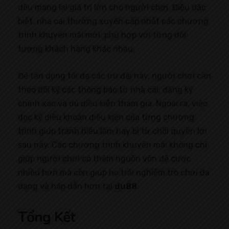
đều mang lại giá trị lớn cho người chơi. Điều đặc
biệt, nhà cái thường xuyên cập nhật các chương
trình khuyến mãi mới, phù hợp với từng đối
tượng khách hàng khác nhau.
Để tận dụng tối đa các ưu đãi này, người chơi cần
theo dõi kỹ các thông báo từ nhà cái, đăng ký
chính xác và đủ điều kiện tham gia. Ngoài ra, việc
đọc kỹ điều khoản điều kiện của từng chương
trình giúp tránh hiểu lầm hay bị từ chối quyền lợi
sau này. Các chương trình khuyến mãi không chỉ
giúp người chơi có thêm nguồn vốn để cược
nhiều hơn mà còn giúp họ trải nghiệm trò chơi đa
dạng và hấp dẫn hơn tại
du88
.
Tổng Kết