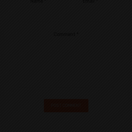
Name
*
Email
*
Comment
*