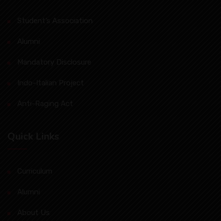
Student’s Association
Alumni
Mandatory Disclosure
Indo-Italian Project
Anti-Raging Act
Quick Links
Curriculum
Alumni
About Us