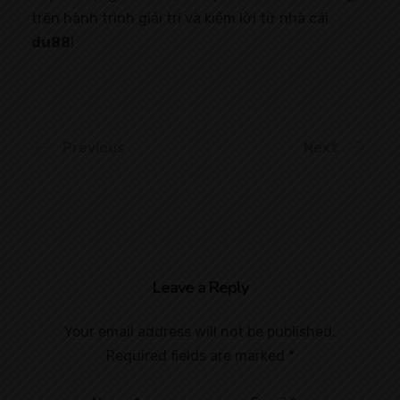
trên hành trình giải trí và kiếm lời từ nhà cái
du88
!
Previous
Next
Leave a Reply
Your email address will not be published.
Required fields are marked
*