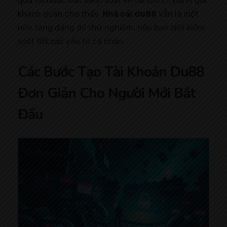
quá tải hoặc mất kiểm soát về tài chính. Đánh giá
khách quan cho thấy,
Nhà cái du88
vẫn là một
nền tảng đáng để thử nghiệm, nếu bạn biết kiểm
soát tốt các yếu tố cá nhân.
Các Bước Tạo Tài Khoản Du88
Đơn Giản Cho Người Mới Bắt
Đầu