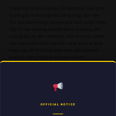
Trong một số trường hợp, lỗi hệ thống hoặc trình
duyệt gây ra khó khăn khi đăng nhập, bạn nên
thử xóa cache hoặc chuyển qua trình duyệt khác.
Các lỗi này thường dễ khắc phục và không ảnh
hưởng lâu dài đến tài khoản. Việc thường xuyên
cập nhật phần mềm máy tính và di động sẽ giúp
tránh các lỗi hệ thống phát sinh, đảm bảo mọi
thao tác đăng nhập được suôn sẻ hơn.
Du88: Sân Chơi Cá Cược Trực
Tuyến Uy Tín Hàng Đầu Việt
Nam?
OFFICIAL NOTICE