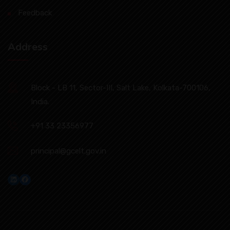
Feedback
Address
Block - LB 11, Sector-III, Salt Lake, Kolkata-700106,
India.
+91 33 23356977
principal@gcelt.gov.in
LinkedIn
Facebook