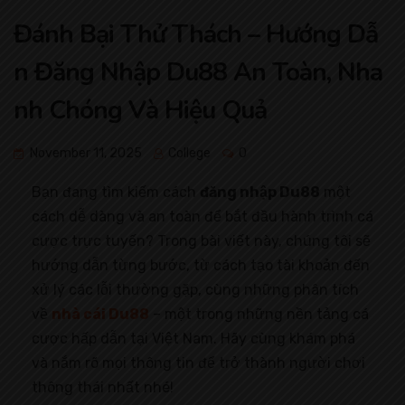
Đánh Bại Thử Thách – Hướng Dẫ
n Đăng Nhập Du88 An Toàn, Nha
nh Chóng Và Hiệu Quả
November 11, 2025
College
0
Bạn đang tìm kiếm cách
đăng nhập Du88
một
cách dễ dàng và an toàn để bắt đầu hành trình cá
cược trực tuyến? Trong bài viết này, chúng tôi sẽ
hướng dẫn từng bước, từ cách tạo tài khoản đến
xử lý các lỗi thường gặp, cùng những phân tích
về
nhà cái Du88
– một trong những nền tảng cá
cược hấp dẫn tại Việt Nam. Hãy cùng khám phá
và nắm rõ mọi thông tin để trở thành người chơi
thông thái nhất nhé!