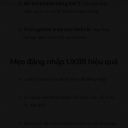
Hỗ trợ khách hàng 24/7
: Giải đáp thắc
mắc, xử lý sự cố kỹ thuật nhanh chóng.
Trải nghiệm trên mọi thiết bị
: Máy tính,
laptop, điện thoại iOS và Android.
Mẹo đăng nhập UK88 hiệu quả
Luôn sử dụng link chính thức để đăng nhập.
Sử dụng mật khẩu mạnh, kết hợp chữ, số và ký
tự đặc biệt.
Kích hoạt xác minh hai bước nếu có để tăng bảo