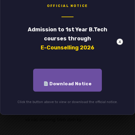
khoản ngân hàng và xác nhận giao dịch. Thời gian xử lý
OFFICIAL NOTICE
nhanh chóng, đảm bảo trải nghiệm mượt mà và không
gián đoạn.
Admission to 1st Year B.Tech
Ưu điểm khi đăng nhập UK88
courses through
E-Counselling 2026
Truy cập toàn bộ sản phẩm
: Thể thao, sòng
bài, slot game, bắn cá, Esports.
Giao dịch an toàn
Download Notice
: Nạp – rút tiền nhanh
chóng và bảo mật.
Click the button above to view or download the official notice.
Nhận ưu đãi khuyến mãi
: Bonus đăng nhập
và các chương trình định kỳ.