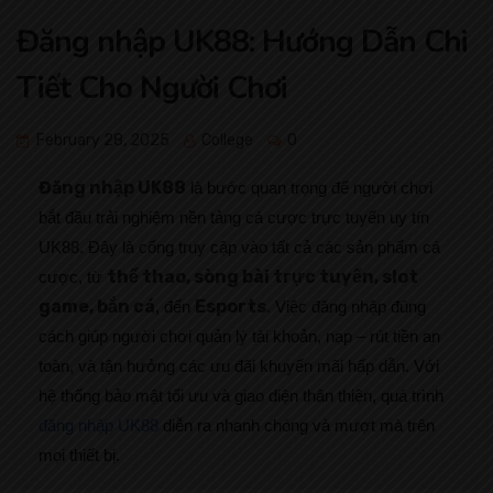
Đăng nhập UK88: Hướng Dẫn Chi
Tiết Cho Người Chơi
February 28, 2025
College
0
Đăng nhập UK88
là bước quan trọng để người chơi
bắt đầu trải nghiệm nền tảng cá cược trực tuyến uy tín
UK88. Đây là cổng truy cập vào tất cả các sản phẩm cá
thể thao, sòng bài trực tuyến, slot
cược, từ
game, bắn cá
Esports
, đến
. Việc đăng nhập đúng
cách giúp người chơi quản lý tài khoản, nạp – rút tiền an
toàn, và tận hưởng các ưu đãi khuyến mãi hấp dẫn. Với
hệ thống bảo mật tối ưu và giao diện thân thiện, quá trình
đăng nhập UK88
diễn ra nhanh chóng và mượt mà trên
mọi thiết bị.