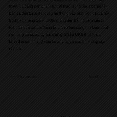
thiện, đa dạng sản phẩm từ thể thao, sòng bài, slot game,
bắn cá đến Esports, cùng hệ thống bảo mật hiện đại và hỗ
trợ khách hàng 24/7, UK88 mang đến trải nghiệm giải trí
toàn diện và cơ hội thắng lớn. Nếu bạn đang tìm kiếm một
đăng nhập UK88
nền tảng cá cược uy tín,
là bước
khởi đầu cần thiết để tận hưởng tất cả các tính năng của
nhà cái.
Previous
Next