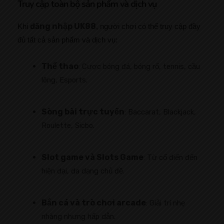
Truy cập toàn bộ sản phẩm và dịch vụ
đăng nhập UK88
Khi
, người chơi có thể truy cập đầy
đủ tất cả sản phẩm và dịch vụ:
Thể thao
: Cược bóng đá, bóng rổ, tennis, cầu
lông, Esports.
Sòng bài trực tuyến
: Baccarat, Blackjack,
Roulette, Sicbo.
Slot game và Slots Game
: Từ cổ điển đến
hiện đại, đa dạng chủ đề.
Bắn cá và trò chơi arcade
: Giải trí nhẹ
nhàng nhưng hấp dẫn.