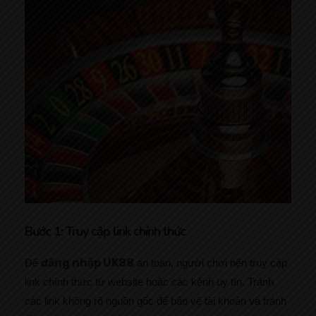
Bước 1: Truy cập link chính thức
đăng nhập UK88
Để
an toàn, người chơi nên truy cập
link chính thức từ website hoặc các kênh uy tín. Tránh
các link không rõ nguồn gốc để bảo vệ tài khoản và tránh