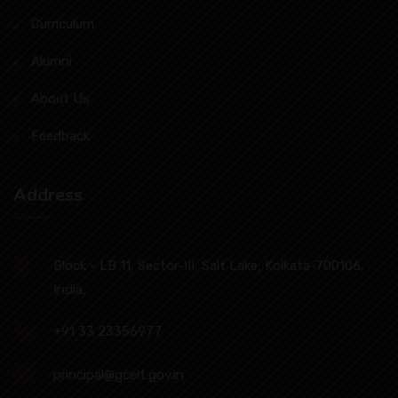
Curriculum
Alumni
About Us
Feedback
Address
Block - LB 11, Sector-III, Salt Lake, Kolkata-700106,
India.
+91 33 23356977
principal@gcelt.gov.in