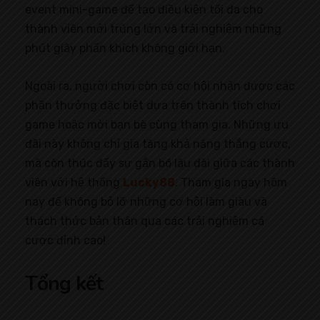
event mini-game để tạo điều kiện tối đa cho
thành viên mới trúng lớn và trải nghiệm những
phút giây phấn khích không giới hạn.
Ngoài ra, người chơi còn có cơ hội nhận được các
phần thưởng đặc biệt dựa trên thành tích chơi
game hoặc mời bạn bè cùng tham gia. Những ưu
đãi này không chỉ gia tăng khả năng thắng cược,
mà còn thúc đẩy sự gắn bó lâu dài giữa các thành
viên với hệ thống
Lucky88
. Tham gia ngay hôm
nay để không bỏ lỡ những cơ hội làm giàu và
thách thức bản thân qua các trải nghiệm cá
cược đỉnh cao!
Tổng kết