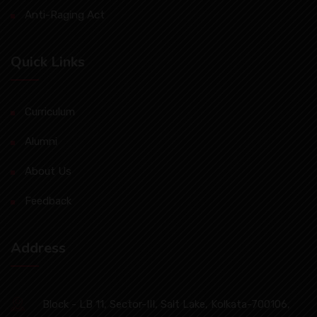
Anti-Raging Act
Quick Links
Curriculum
Alumni
About Us
Feedback
Address
Block - LB 11, Sector-III, Salt Lake, Kolkata-700106,