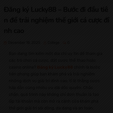
Đăng ký Lucky88 – Bước đi đầu tiê
n để trải nghiệm thế giới cá cược đỉ
nh cao
December 18, 2025
College
0
Bạn đang tìm kiếm một địa chỉ uy tín để tham gia
các trò chơi cá cược, đặt cược thể thao hoặc
casino online?
Đăng ký Lucky88
chính là bước
tiên phong giúp bạn khám phá và trải nghiệm
những dịch vụ giải trí đỉnh cao, tỉ lệ thắng cược
hấp dẫn cùng nhiều ưu đãi độc quyền. Chắc
chắn, quá trình này không chỉ đơn thuần là tạo
lập tài khoản mà còn mở ra cánh cửa khám phá
thế giới giải trí sôi động, đa dạng và an toàn.