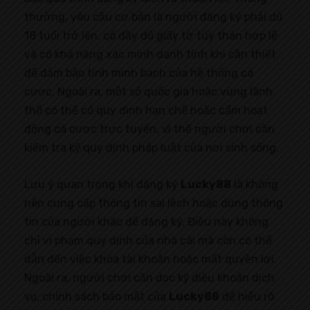
thường, yêu cầu cơ bản là người đăng ký phải đủ
18 tuổi trở lên, có đầy đủ giấy tờ tùy thân hợp lệ
và có khả năng xác minh danh tính khi cần thiết
để đảm bảo tính minh bạch của hệ thống cá
cược. Ngoài ra, một số quốc gia hoặc vùng lãnh
thổ có thể có quy định hạn chế hoặc cấm hoạt
động cá cược trực tuyến, vì thế người chơi cần
kiểm tra kỹ quy định pháp luật của nơi sinh sống.
Lưu ý quan trọng khi đăng ký
Lucky88
là không
nên cung cấp thông tin sai lệch hoặc dùng thông
tin của người khác để đăng ký. Điều này không
chỉ vi phạm quy định của nhà cái mà còn có thể
dẫn đến việc khóa tài khoản hoặc mất quyền lợi.
Ngoài ra, người chơi cần đọc kỹ điều khoản dịch
vụ, chính sách bảo mật của
Lucky88
để hiểu rõ