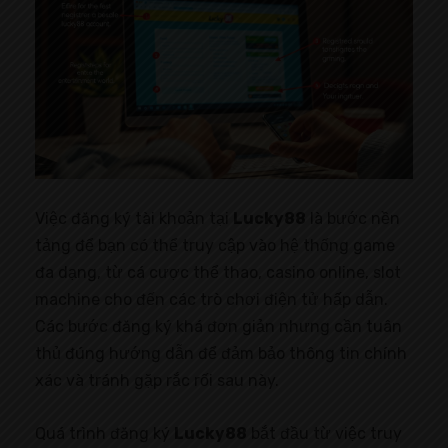
Việc đăng ký tài khoản tại
Lucky88
là bước nền
tảng để bạn có thể truy cập vào hệ thống game
đa dạng, từ cá cược thể thao, casino online, slot
machine cho đến các trò chơi điện tử hấp dẫn.
Các bước đăng ký khá đơn giản nhưng cần tuân
thủ đúng hướng dẫn để đảm bảo thông tin chính
xác và tránh gặp rắc rối sau này.
Quá trình đăng ký
Lucky88
bắt đầu từ việc truy