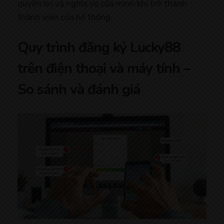
quyền lợi và nghĩa vụ của mình khi trở thành
thành viên của hệ thống.
Quy trình đăng ký
Lucky88
trên điện thoại và máy tính –
So sánh và đánh giá