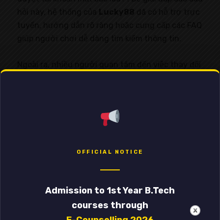
hỏi này, hệ thống của
Lucky88
đã có hỗ trợ trực
tuyến, hướng dẫn rõ ràng hoặc cung cấp các FAQ
giúp người chơi dễ dàng tìm kiếm thông tin.
Ngoài ra, nhiều người quan tâm đến việc thay đổi
thông tin cá nhân đã đăng ký, hoặc cần hỗ trợ khi
gặp lỗi đăng ký. Đội ngũ chăm sóc khách hàng của
Lucky88
luôn sẵn sàng hỗ trợ qua chat trực
tuyến, email hoặc hotline 24/7, nhằm đảm bảo
trải nghiệm của người chơi không bị gián đoạn và
họ luôn nắm rõ các quy trình cần thiết để duy trì
OFFICIAL NOTICE
tài khoản an toàn, hợp lệ. Điều này giúp người
dùng cảm thấy yên tâm hơn khi tham gia hệ
thống cá cược trực tuyến phức tạp nhưng rất
Admission to 1st Year B.Tech
đáng tin cậy này.
courses through
E-Counselling 2026