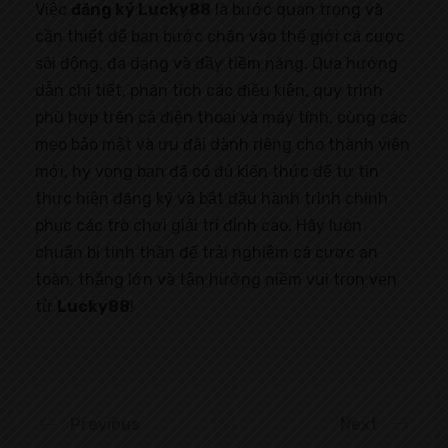
Việc
đăng ký Lucky88
là bước quan trọng và
cần thiết để bạn bước chân vào thế giới cá cược
sôi động, đa dạng và đầy tiềm năng. Qua hướng
dẫn chi tiết, phân tích các điều kiện, quy trình
phù hợp trên cả điện thoại và máy tính, cùng các
mẹo bảo mật và ưu đãi dành riêng cho thành viên
mới, hy vọng bạn đã có đủ kiến thức để tự tin
thực hiện đăng ký và bắt đầu hành trình chinh
phục các trò chơi giải trí đỉnh cao. Hãy luôn
chuẩn bị tinh thần để trải nghiệm cá cược an
toàn, thắng lớn và tận hưởng niềm vui trọn vẹn
từ
Lucky88
!
Previous
Next