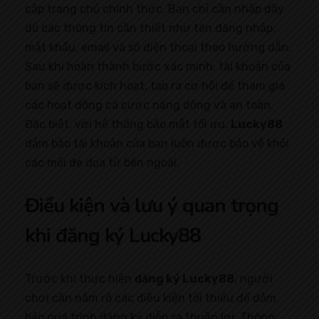
cập trang chủ chính thức. Bạn chỉ cần nhập đầy
đủ các thông tin cần thiết như tên đăng nhập,
mật khẩu, email và số điện thoại theo hướng dẫn.
Sau khi hoàn thành bước xác minh, tài khoản của
bạn sẽ được kích hoạt, tạo ra cơ hội để tham gia
các hoạt động cá cược năng động và an toàn.
Đặc biệt, với hệ thống bảo mật tối ưu,
Lucky88
đảm bảo tài khoản của bạn luôn được bảo vệ khỏi
các mối đe dọa từ bên ngoài.
Điều kiện và lưu ý quan trọng
khi đăng ký
Lucky88
Trước khi thực hiện
đăng ký Lucky88
, người
chơi cần nắm rõ các điều kiện tối thiểu để đảm
bảo quá trình đăng ký diễn ra thuận lợi. Thông