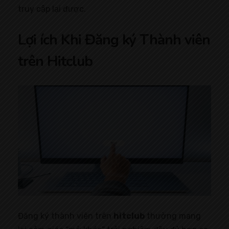
truy cập lại được.
Lợi ích Khi Đăng ký Thành viên
trên Hitclub
Đăng ký thành viên trên
hitclub
thường mang