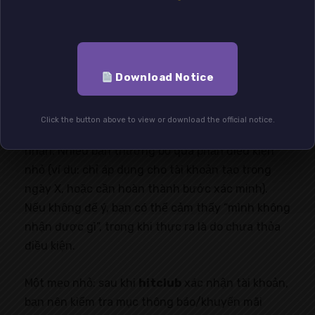
chương trình hoàn tiền/miễn phí. Tuy nhiên, mình
muốn nhấn mạnh rằng: ưu đãi chỉ thật sự có ích
khi bạn hiểu điều kiện áp dụng.
Download Notice
Trước khi nhận bất kỳ ưu đãi nào, hãy đọc kỹ “yêu
cầu” như: điều kiện đăng ký thành công, thời hạn
Click the button above to view or download the official notice.
hiệu lực, cách thức tham gia, hoặc giới hạn số lần
nhận. Nhiều bạn thường bỏ qua phần điều kiện
nhỏ (ví dụ: chỉ áp dụng cho tài khoản tạo trong
ngày X, hoặc cần hoàn thành bước xác minh).
Nếu không để ý, bạn có thể cảm thấy “mình không
nhận được gì”, trong khi thực ra là do chưa thỏa
điều kiện.
Một mẹo nhỏ: sau khi
hitclub
xác nhận tài khoản,
bạn nên kiểm tra mục thông báo/khuyến mãi