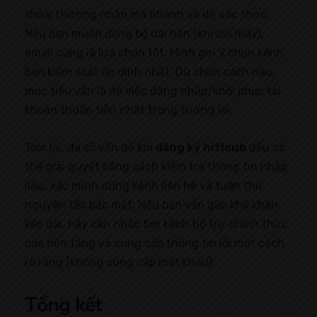
thoại thường nhận mã nhanh và dễ xác thực.
Nếu bạn muốn đồng bộ dài hạn (khi đổi máy),
email cũng là lựa chọn tốt. Mình gợi ý chọn kênh
bạn kiểm soát ổn định nhất. Dù chọn cách nào,
mục tiêu vẫn là để việc đăng nhập/khôi phục tài
khoản thuận tiện nhất trong tương lai.
Tóm lại, đa số vấn đề khi
đăng ký hitlcub
đều có
thể giải quyết bằng cách kiểm tra thông tin nhập
liệu, xác minh đúng kênh liên hệ và tuân thủ
nguyên tắc bảo mật. Nếu bạn vẫn gặp khó khăn
kéo dài, hãy cân nhắc tìm kênh hỗ trợ chính thức
của nền tảng và cung cấp thông tin lỗi một cách
rõ ràng (không cung cấp mật khẩu).
Tổng kết