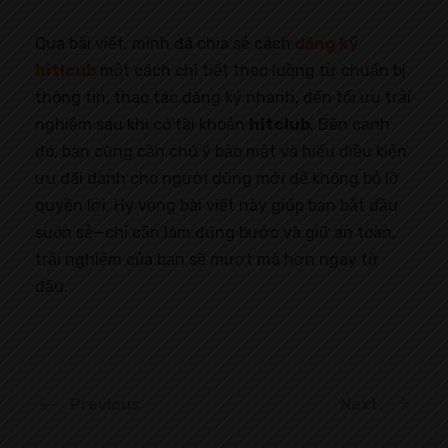
Qua bài viết, mình đã chia sẻ cách
đăng ký
hitlcub
một cách chi tiết theo luồng từ chuẩn bị
thông tin, thao tác đăng ký nhanh, đến tối ưu trải
nghiệm sau khi có tài khoản
hitclub
. Bên cạnh
đó, bạn cũng cần chú ý bảo mật và hiểu điều kiện
ưu đãi dành cho người dùng mới để không bỏ lỡ
quyền lợi. Hy vọng bài viết này giúp bạn bắt đầu
suôn sẻ—chỉ cần làm đúng bước và giữ an toàn,
trải nghiệm của bạn sẽ mượt mà hơn ngay từ
đầu.
Previous
Next