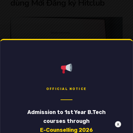
dùng Mới Đăng ký Hitclub
OFFICIAL NOTICE
Một trong những lý do khiến nhiều người muốn
đăng ký hitlcub
là kỳ vọng vào ưu đãi dành cho
người mới. Khuyến mãi thường thay đổi theo
Admission to 1st Year B.Tech
thời điểm và theo chính sách của nền tảng,
courses through
nhưng nhìn chung sẽ có các dạng như quà tặng
E-Counselling 2026
chào mừng, ưu đãi theo mốc thời gian, hoặc các