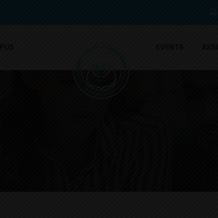
PUS
EVENTS
ASS
IMPORTANT LINK