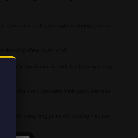
, người chơi có thể trải nghiệm không giới hạn
ẻ cho cộng đồng người chơi.
giúp người chơi ở mọi lứa tuổi đều tham gia ngay
ệ thống đều được vận hành minh bạch, đảm bảo
yêu thích trong làng game đổi thưởng hiện nay.