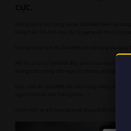
cực.
Không chỉ là một cổng game, DAGA88 hiện nay đang 
hàng trăm trò chơi đặc sắc từ game đổi thưởng hấp
Không dừng lại ở đó, DAGA88 còn bổ sung đa dạng 
Mỗi trò chơi tại DAGA88 đều được trau chuốt đến từn
không cần hướng dẫn ngay từ những phút đầu tiên
Bên cạnh đó, DAGA88 còn chú trọng mang đến không
người chơi an tâm trải nghiệm.
Chính nhờ sự kết hợp giữa nội dung chất lượng và 