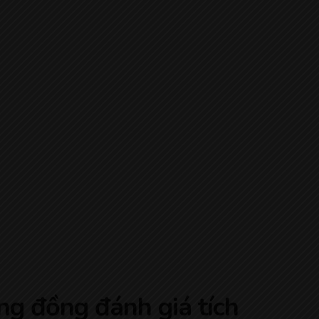
g đồng đánh giá tích