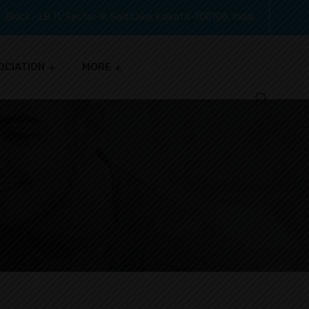
Block - LB 11, Sector-III, Salt Lake, Kolkata-700106, India.
OCIATION
MORE
S