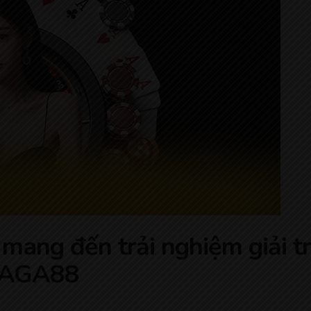
ang đến trải nghiệm giải trí
 DAGA88