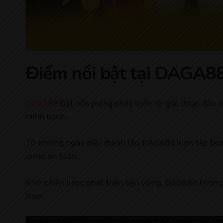
Điểm nổi bật tại DAGA88
DAGA88
Đặt nền móng phát triển từ giai đoạn đầu 
minh bạch.
Từ những ngày đầu thành lập, DAGA88 luôn tập tru
cược an toàn.
Nhờ chiến lược phát triển bền vững, DAGA88 không c
Nam.