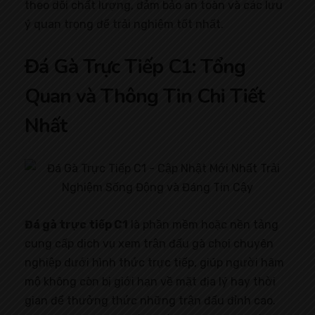
theo dõi chất lượng, đảm bảo an toàn và các lưu
ý quan trọng để trải nghiệm tốt nhất.
Đá Gà Trực Tiếp C1: Tổng
Quan và Thông Tin Chi Tiết
Nhất
Đá gà trực tiếp C1
là phần mềm hoặc nền tảng
cung cấp dịch vụ xem trận đấu gà chọi chuyên
nghiệp dưới hình thức trực tiếp, giúp người hâm
mộ không còn bị giới hạn về mặt địa lý hay thời
gian để thưởng thức những trận đấu đỉnh cao.