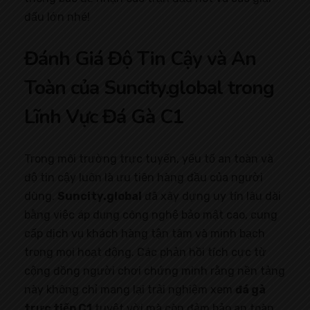
đấu lớn nhé!
Đánh Giá Độ Tin Cậy và An
Toàn của Suncity.global trong
Lĩnh Vực Đá Gà C1
Trong môi trường trực tuyến, yếu tố an toàn và
độ tin cậy luôn là ưu tiên hàng đầu của người
dùng.
Suncity.global
đã xây dựng uy tín lâu dài
bằng việc áp dụng công nghệ bảo mật cao, cung
cấp dịch vụ khách hàng tận tâm và minh bạch
trong mọi hoạt động. Các phản hồi tích cực từ
cộng đồng người chơi chứng minh rằng nền tảng
này không chỉ mang lại trải nghiệm xem
đá gà
trực tiếp C1
tuyệt vời mà còn đảm bảo an toàn