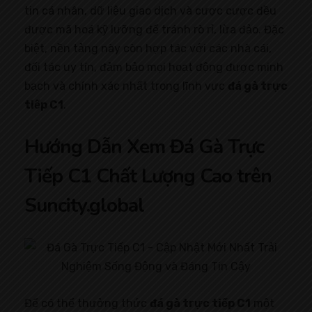
tin cá nhân, dữ liệu giao dịch và cược cược đều
được mã hoá kỹ lưỡng để tránh rò rỉ, lừa đảo. Đặc
biệt, nền tảng này còn hợp tác với các nhà cái,
đối tác uy tín, đảm bảo mọi hoạt động được minh
bạch và chính xác nhất trong lĩnh vực
đá gà trực
tiếp C1
.
Hướng Dẫn Xem Đá Gà Trực
Tiếp C1 Chất Lượng Cao trên
Suncity.global
Để có thể thưởng thức
đá gà trực tiếp C1
một