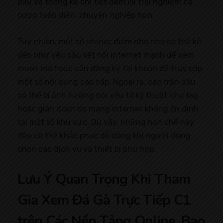
đấu và thống kê chi tiết đem lại trải nghiệm cá
cược toàn diện, chuyên nghiệp hơn.
Tuy nhiên, một số nhược điểm nho nhỏ có thể kể
đến như yêu cầu kết nối internet mạnh để xem
mượt mà hoặc cần đăng ký tài khoản để truy cập
một số nội dung cao cấp. Ngoài ra, các trận đấu
có thể bị ảnh hưởng bởi yếu tố kỹ thuật như lag
hoặc gián đoạn do mạng internet không ổn định
tại một số khu vực. Dù vậy, những hạn chế này
đều có thể khắc phục dễ dàng khi người dùng
chọn các dịch vụ và thiết bị phù hợp.
Lưu Ý Quan Trọng Khi Tham
Gia Xem Đá Gà Trực Tiếp C1
trên Các Nền Tảng Online, Bao