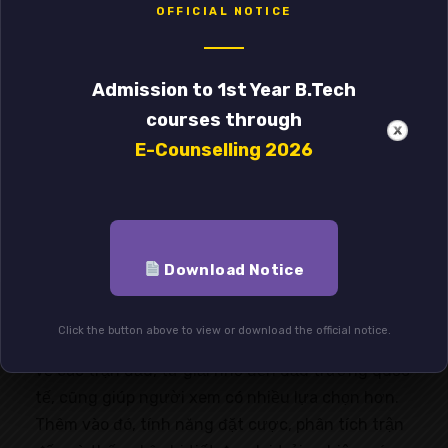
OFFICIAL NOTICE
Admission to 1st Year B.Tech
courses through
E-Counselling 2026
Một trong những lợi thế lớn nhất của
Download Notice
https://suncity.global/
là khả năng cung cấp
dịch vụ xem
đá gà trực tiếp C1
với chất lượng
Click the button above to view or download the official notice.
hình ảnh và âm thanh cao, ổn định. Sự đa dạng
về các trận đấu, từ giải nhỏ đến đấu trường quốc
tế, cũng giúp người xem có nhiều lựa chọn hơn.
Thêm vào đó, tính năng đặt cược, phân tích trận