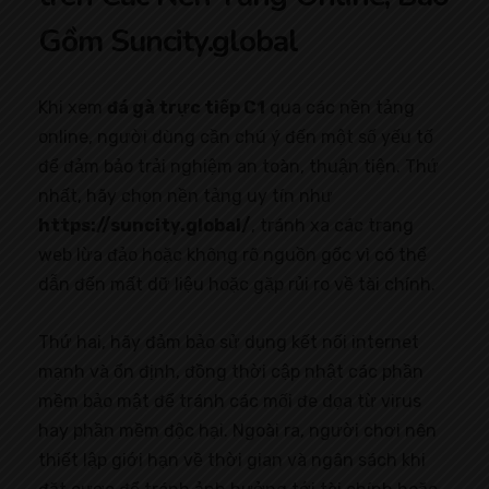
Gồm Suncity.global
Khi xem
đá gà trực tiếp C1
qua các nền tảng
online, người dùng cần chú ý đến một số yếu tố
để đảm bảo trải nghiệm an toàn, thuận tiện. Thứ
nhất, hãy chọn nền tảng uy tín như
https://suncity.global/
, tránh xa các trang
web lừa đảo hoặc không rõ nguồn gốc vì có thể
dẫn đến mất dữ liệu hoặc gặp rủi ro về tài chính.
Thứ hai, hãy đảm bảo sử dụng kết nối internet
mạnh và ổn định, đồng thời cập nhật các phần
mềm bảo mật để tránh các mối đe dọa từ virus
hay phần mềm độc hại. Ngoài ra, người chơi nên
thiết lập giới hạn về thời gian và ngân sách khi