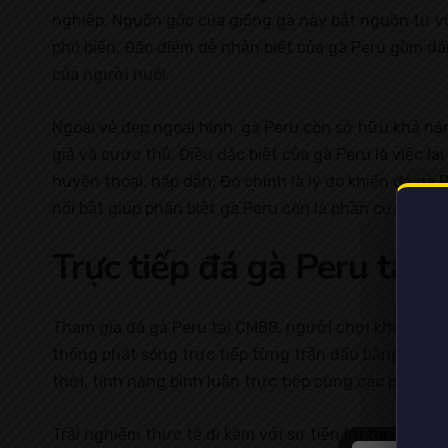
nghiệp. Nguồn gốc của giống gà này bắt nguồn từ v
phổ biến. Đặc điểm dễ nhận biết của gà Peru gồm dá
của người nuôi.
Ngoài vẻ đẹp ngoại hình, gà Peru còn sở hữu khả nă
giả và cược thủ. Điều đặc biệt của gà Peru là việc l
huyền thoại, hấp dẫn. Đó chính là lý do khiến đá gà
nổi bật giúp phân biệt gà Peru còn là phần cựa và d
Trực tiếp đá gà Peru tại
Tham gia đá gà Peru tại CM88, người chơi không c
thống phát sóng trực tiếp từng trận đấu bằng chất 
thời, tính năng bình luận trực tiếp cùng các phân t
Trải nghiệm thực tế đi kèm với sự tiện lợi tối đa kh