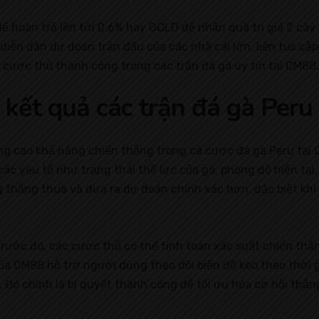
ể hoàn trả lên tới 0.6% hay GOLD để nhận quà trị giá 2 câ
 diễn đàn dự đoán trận đấu của các nhà cái lớn, liên tục cậ
 cược thủ thành công trong các trận đá gà uy tín tại CM88.
 kết quả các trận đá gà Peru
âng cao khả năng chiến thắng trong cá cược đá gà Peru tại
ác yếu tố như trạng thái thể lực của gà, phong độ hiện tại,
 thắng thua và đưa ra dự đoán chính xác hơn, đặc biệt khi 
 trước đó, các cược thủ có thể tính toán xác suất chiến thắ
ủa CM88 hỗ trợ người dùng theo dõi biến độ kèo theo thời g
 Đó chính là bí quyết thành công để tối ưu hóa cơ hội thắn