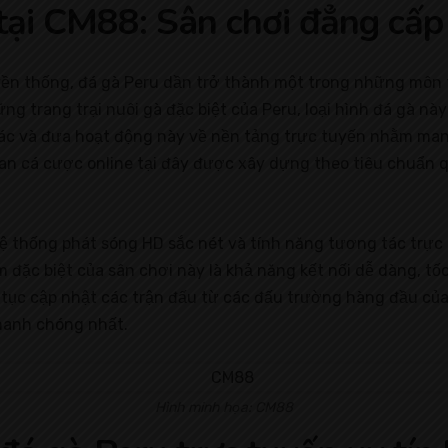
 tại CM88: Sân chơi đẳng cấp
uyền thống, đá gà Peru dần trở thành một trong những môn 
g trang trại nuôi gà đặc biệt của Peru, loại hình đá gà nà
c và đưa hoạt động này về nền tảng trực tuyến nhằm mang l
n cá cược online tại đây được xây dựng theo tiêu chuẩn q
 thống phát sóng HD sắc nét và tính năng tương tác trực t
 đặc biệt của sân chơi này là khả năng kết nối dễ dàng, tố
 tục cập nhật các trận đấu từ các đấu trường hàng đầu củ
nhanh chóng nhất.
Hình minh họa: CM88