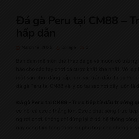
Đá gà Peru tại CM88 – Tr
hấp dẫn
March 18, 2025
College
0
Bạn đam mê môn thể thao đá gà và muốn có trải ngh
hảo cho các tay chơi cá cược khắt khe nhất. Với s
một sân chơi đẳng cấp, nơi các trận đấu đá gà Peru
đá gà Peru tại CM88 và lý do tại sao nơi đây luôn là
Đá gà Peru tại CM88 – Trực tiếp từ đấu trường q
cơ hội cá cược thắng lớn. Được phát sóng trực tiếp
người chơi. Không chỉ dừng lại ở đó, hệ thống công 
này càng làm tăng thêm sự phù hợp cho những ai yê