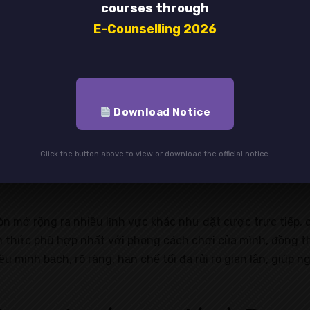
courses through
 cược trực tiếp, cược trước trận, kèo châu Á, châu Âu, Tài
t đầu lẫn tay chơi chuyên nghiệp. Chính điều đó giúp đảm 
E-Counselling 2026
ức cá cược đá gà Peru phổ bi
Download Notice
hững quy định nghiêm ngặt nhằm bảo đảm tính khách quan v
 Á, châu Âu, Tài Xỉu, xiên, rung, cược hiệp 1 và hiệp 2. Mỗi
Click the button above to view or download the official notice.
 Đây là yếu tố quan trọng giúp mọi người tham gia cá cược
n mở rộng ra nhiều lĩnh vực khác như đặt cược trực tiếp, c
h thức phù hợp nhất với phong cách chơi của mình, đồng th
ều minh bạch, rõ ràng, hạn chế tối đa rủi ro gian lận, giúp 