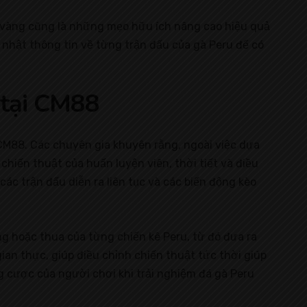
y vàng cũng là những mẹo hữu ích nâng cao hiệu quả
p nhật thông tin về từng trận đấu của gà Peru để có
 tại CM88
 CM88. Các chuyên gia khuyên rằng, ngoài việc dựa
 chiến thuật của huấn luyện viên, thời tiết và điều
các trận đấu diễn ra liên tục và các biến động kèo
ng hoặc thua của từng chiến kê Peru, từ đó đưa ra
ian thực, giúp điều chỉnh chiến thuật tức thời giúp
g cược của người chơi khi trải nghiệm đá gà Peru