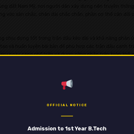
ùng đất Nam Mỹ, nơi người dân xây dựng nên truyền thống đ
ng vóc săn chắc, chân dài chắc chắn, phần cơ thể cân đối
ng chịu đựng tốt trong trận đấu kéo dài và khả năng phản
ai tạo và huấn luyện bài bản để phù hợp các trận đấu cạnh 
 Peru ngày càng phổ biến và được công nhận trên toàn thế g
áng đứng đặc biệt, tăng khả năng thắng thế trong trận chiế
 CM88: Ưu điểm và trải nghiệ
hỉ được chứng kiến những trận đấu mãn nhãn mà còn cảm nh
lượng Full HD, giúp các cược thủ theo dõi từng bước chân, 
OFFICIAL NOTICE
ích của chuyên gia giúp người chơi có thêm góc nhìn và dự
Admission to 1st Year B.Tech
i tham gia cá cược trực tuyến. Người chơi có thể đặt cược mọ