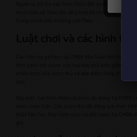
Ngoài ra, hỗ trợ các hình thức đặt cược đa dạng như
mượt mà, dễ thao tác, phù hợp cả với người mới bắ
trong chính đấu trường của Peru.
Luật chơi và các hình th
Các trận đá gà Peru tại CM88 đều tuân thủ theo n
như cách đặt cược, các loại kèo phổ biến gồm kèo châu
chiến lược của cược thủ và đặc điểm từng trận đấu.
quả.
Đặc biệt, các hình thức cá cược đa dạng tại CM88 cò
cược toàn trận. Các cược thủ dễ dàng lựa chọn hìn
nhật liên tục. Quy trình chơi và đặt cược tại CM88 đ
gia.