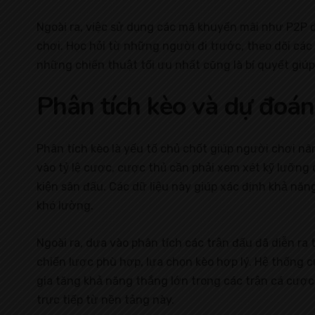
Ngoài ra, việc sử dụng các mã khuyến mãi như P2P đ
chơi. Học hỏi từ những người đi trước, theo dõi các
những chiến thuật tối ưu nhất cũng là bí quyết giúp
Phân tích kèo và dự đoán
Phân tích kèo là yếu tố chủ chốt giúp người chơi n
vào tỷ lệ cược, cược thủ cần phải xem xét kỹ lưỡng c
kiện sân đấu. Các dữ liệu này giúp xác định khả năng
khó lường.
Ngoài ra, dựa vào phân tích các trận đấu đã diễn ra
chiến lược phù hợp, lựa chọn kèo hợp lý. Hệ thống c
gia tăng khả năng thắng lớn trong các trận cá cược.
trực tiếp từ nền tảng này.