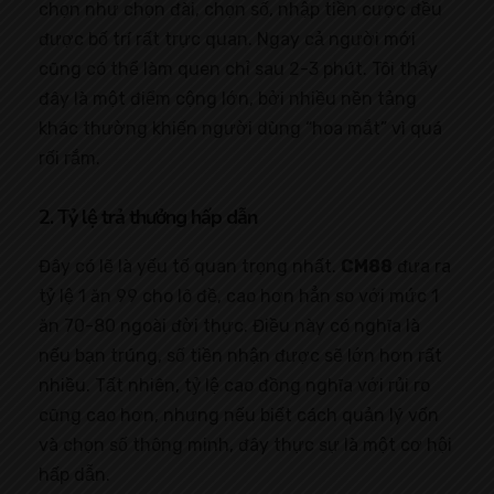
chọn như chọn đài, chọn số, nhập tiền cược đều
được bố trí rất trực quan. Ngay cả người mới
cũng có thể làm quen chỉ sau 2-3 phút. Tôi thấy
đây là một điểm cộng lớn, bởi nhiều nền tảng
khác thường khiến người dùng “hoa mắt” vì quá
rối rắm.
2. Tỷ lệ trả thưởng hấp dẫn
Đây có lẽ là yếu tố quan trọng nhất.
CM88
đưa ra
tỷ lệ 1 ăn 99 cho lô đề, cao hơn hẳn so với mức 1
ăn 70-80 ngoài đời thực. Điều này có nghĩa là
nếu bạn trúng, số tiền nhận được sẽ lớn hơn rất
nhiều. Tất nhiên, tỷ lệ cao đồng nghĩa với rủi ro
cũng cao hơn, nhưng nếu biết cách quản lý vốn
và chọn số thông minh, đây thực sự là một cơ hội
hấp dẫn.