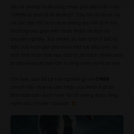
Vậy là chúng ta đã cùng nhau giải đáp thắc mắc
“CM88 có chơi lô đề không?”. Câu trả lời là có, và
nó còn làm tốt hơn cả sự mong đợi với tỷ lệ trả
thưởng cao, giao diện thân thiện và dịch vụ
chuyên nghiệp. Tuy nhiên, dù bạn chơi ở bất kỳ
đâu, hãy luôn giữ cho mình một cái đầu lạnh và
một tinh thần tỉnh táo. Giải trí có trách nhiệm mới
là chìa khóa để bạn tận hưởng niềm vui trọn vẹn.
Còn bạn, bạn đã có trải nghiệm gì với
CM88
chưa? Hãy chia sẻ cảm nhận của mình ở phần
bình luận bên dưới nhé! Tôi rất mong được lắng
nghe câu chuyện của bạn.