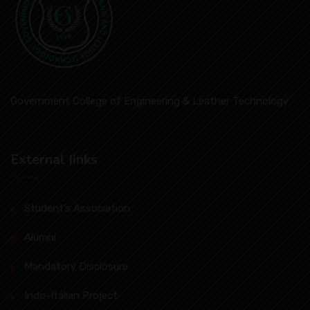
Government College of Engineering & Leather Technology
External Iinks
Student’s Association
Alumni
Mandatory Disclosure
Indo-Italian Project