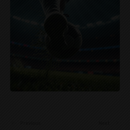
Previous
Next