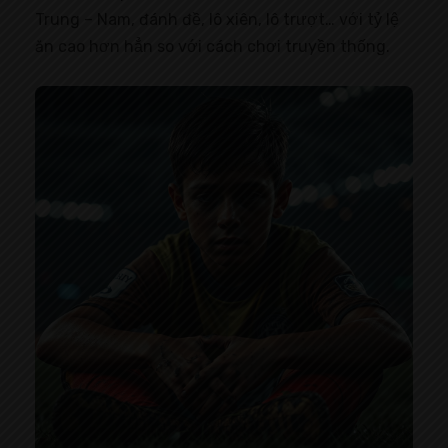
Trung – Nam, đánh đề, lô xiên, lô trượt… với tỷ lệ
ăn cao hơn hẳn so với cách chơi truyền thống.