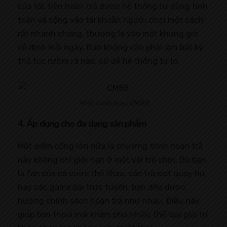
của tôi, tiền hoàn trả được hệ thống tự động tính
toán và cộng vào tài khoản người chơi một cách
rất nhanh chóng, thường là vào một khung giờ
cố định mỗi ngày. Bạn không cần phải làm bất kỳ
thủ tục rườm rà nào, cứ để hệ thống tự lo.
Hình minh hoạ: CM88
4. Áp dụng cho đa dạng sản phẩm
Một điểm cộng lớn nữa là chương trình hoàn trả
này không chỉ giới hạn ở một vài trò chơi. Dù bạn
là fan của cá cược thể thao, các trò slot quay hũ,
hay các game bài trực tuyến, bạn đều được
hưởng chính sách hoàn trả như nhau. Điều này
giúp bạn thoải mái khám phá nhiều thể loại giải trí