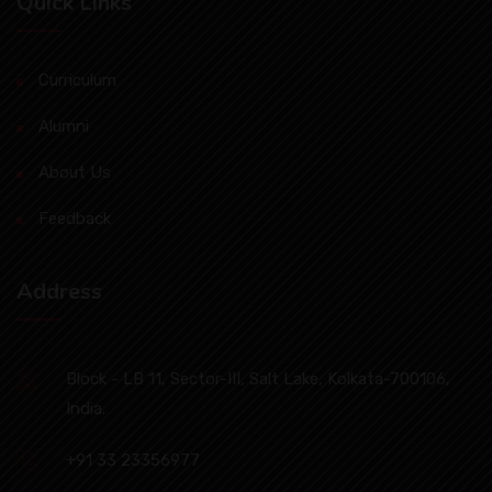
Quick Links
Curriculum
Alumni
About Us
Feedback
Address
Block - LB 11, Sector-III, Salt Lake, Kolkata-700106,
India.
+91 33 23356977