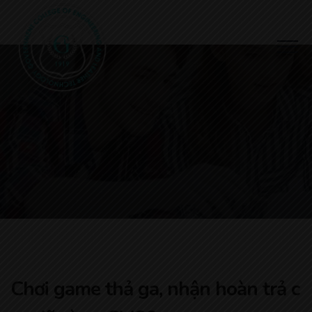
Chơi game thả ga, nhận hoàn trả c