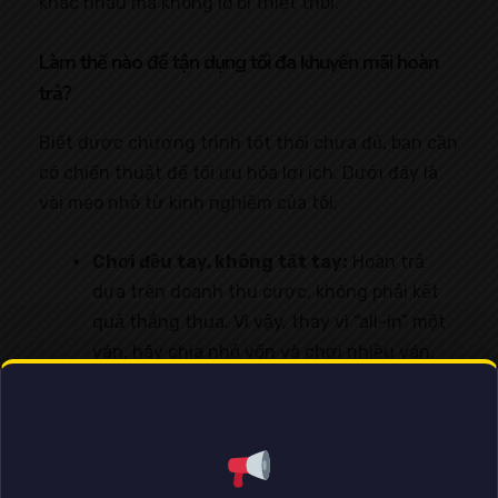
khác nhau mà không lo bị thiệt thòi.
Làm thế nào để tận dụng tối đa khuyến mãi hoàn
trả?
Biết được chương trình tốt thôi chưa đủ, bạn cần
có chiến thuật để tối ưu hóa lợi ích. Dưới đây là
vài mẹo nhỏ từ kinh nghiệm của tôi:
Chơi đều tay, không tất tay:
Hoàn trả
dựa trên doanh thu cược, không phải kết
quả thắng thua. Vì vậy, thay vì “all-in” một
ván, hãy chia nhỏ vốn và chơi nhiều ván.
Dù thắng hay thua, bạn vẫn tích lũy được
doanh thu để nhận hoàn trả.
Theo dõi lịch sử cược:
Hãy để ý đến tổng
doanh thu cược của bạn mỗi ngày. Đôi khi,