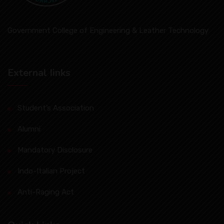
Government College of Engineering & Leather Technology
External Iinks
Student’s Association
Alumni
Mandatory Disclosure
Indo-Italian Project
Anti-Raging Act