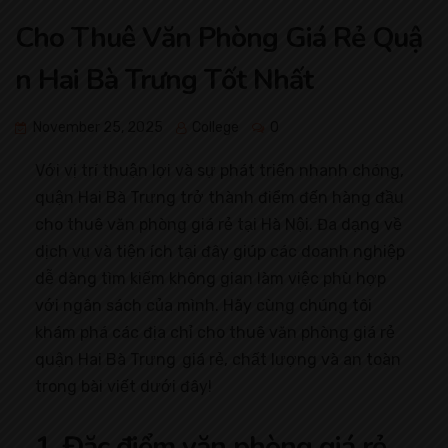
Cho Thuê Văn Phòng Giá Rẻ Quậ
n Hai Bà Trưng Tốt Nhất
November 25, 2025
College
0
Với vị trí thuận lợi và sự phát triển nhanh chóng,
quận Hai Bà Trưng trở thành điểm đến hàng đầu
cho thuê văn phòng giá rẻ tại Hà Nội. Đa dạng về
dịch vụ và tiện ích tại đây giúp các doanh nghiệp
dễ dàng tìm kiếm không gian làm việc phù hợp
với ngân sách của mình. Hãy cùng chúng tôi
khám phá các địa chỉ cho thuê văn phòng giá rẻ
quận Hai Bà Trưng giá rẻ, chất lượng và an toàn
trong bài viết dưới đây!
1. Đặc điểm văn phòng giá rẻ