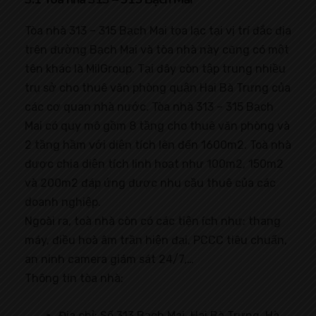
Tòa nhà 313 – 315 Bạch Mai tọa lạc tại vị trí đắc địa
trên đường Bạch Mai và tòa nhà này cũng có một
tên khác là MilGroup. Tại đây còn tập trung nhiều
trụ sở cho thuê văn phòng quận Hai Bà Trưng của
các cơ quan nhà nước. Tòa nhà 313 – 315 Bạch
Mai có quy mô gồm 8 tầng cho thuê văn phòng và
2 tầng hầm với diện tích lên đến 1600m2. Toà nhà
được chia diện tích linh hoạt như 100m2, 150m2
và 200m2 đáp ứng được nhu cầu thuê của các
doanh nghiệp.
Ngoài ra, toà nhà còn có các tiện ích như: thang
máy, điều hoà âm trần hiện đại, PCCC tiêu chuẩn,
an ninh camera giám sát 24/7,…
Thông tin tòa nhà:
Địa chỉ: Số 313 Bạch Mai, Hai Bà Trưng, Hà