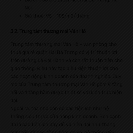
Nội
Giá thuê: 9$ – 10$/m2/tháng
3.2. Trung tâm thương mại Vân Hồ
Trung tâm thương mại Vân Hồ – văn phòng cho
thuê giá rẻ quận Hai Bà Trưng có vị trí thuận lợi
trên đường Lê Đại Hành và còn rất thuận tiện cho
giao thông. Điều này tạo điều kiện thuận lợi cho
các hoạt động kinh doanh của doanh nghiệp. Quy
mô của Trung tâm thương mại Vân Hồ gồm 9 tầng
nổi và 1 tầng hầm được thiết kế với kiến trúc hiện
đại.
Ngoài ra, toà nhà còn có các tiện ích như hệ
thống siêu thị và cửa hàng kinh doanh. Bên cạnh
đó là các tiện ích đầy đủ và hiện đại như thang
máy tốc độ cao, tầng hầm đỗ xe, hệ thống điều