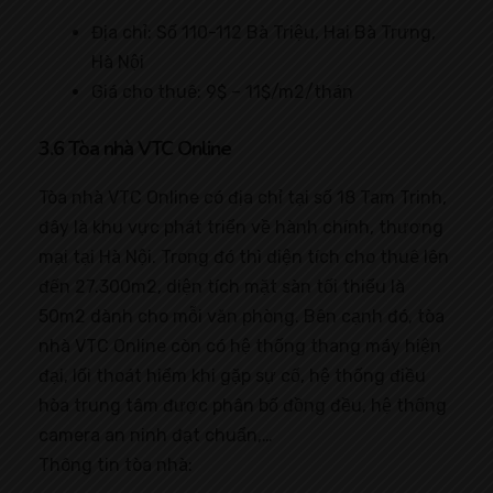
Địa chỉ: Số 110-112 Bà Triệu, Hai Bà Trưng,
Hà Nội
Giá cho thuê: 9$ – 11$/m2/thán
3.6 Tòa nhà VTC Online
Tòa nhà VTC Online có địa chỉ tại số 18 Tam Trinh,
đây là khu vực phát triển về hành chính, thương
mại tại Hà Nội. Trong đó thì diện tích cho thuê lên
đến 27.300m2, diện tích mặt sàn tối thiểu là
50m2 dành cho mỗi văn phòng. Bên cạnh đó, tòa
nhà VTC Online còn có hệ thống thang máy hiện
đại, lối thoát hiểm khi gặp sự cố, hệ thống điều
hòa trung tâm được phân bố đồng đều, hệ thống
camera an ninh đạt chuẩn,…
Thông tin tòa nhà: