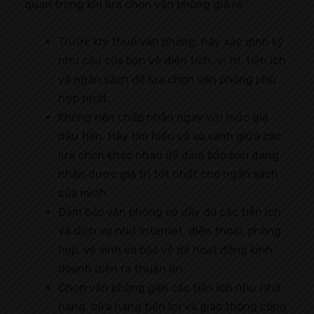
quan trọng khi lựa chọn văn phòng giá rẻ:
Trước khi thuê văn phòng, hãy xác định kỹ
nhu cầu của bạn về diện tích, vị trí, tiện ích
và ngân sách để lựa chọn văn phòng phù
hợp nhất.
Không nên chấp nhận ngay với mức giá
đầu tiên. Hãy tìm hiểu và so sánh giữa các
lựa chọn khác nhau để đảm bảo bạn đang
nhận được giá trị tốt nhất cho ngân sách
của mình.
Đảm bảo văn phòng có đầy đủ các tiện ích
và dịch vụ như internet, điện thoại, phòng
họp, vệ sinh và bảo vệ để hoạt động kinh
doanh diễn ra thuận lợi.
Chọn văn phòng gần các tiện ích như nhà
hàng, cửa hàng tiện lợi và giao thông công