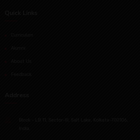
Quick Links
Curriculum
Alumni
About Us
Feedback
Address
Block - LB 11, Sector-III, Salt Lake, Kolkata-700106,
India.