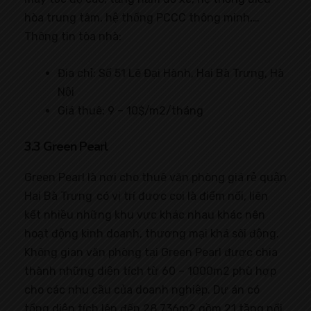
hòa trung tâm, hệ thống PCCC thông minh,…
Thông tin tòa nhà:
Địa chỉ: Số 51 Lê Đại Hành, Hai Bà Trưng, Hà
Nội
Giá thuê: 9 – 10$/m2/tháng
3.3 Green Pearl
Green Pearl là nơi cho thuê văn phòng giá rẻ quận
Hai Bà Trưng có vị trí được coi là điểm nối, liên
kết nhiều những khu vực khác nhau khác nên
hoạt động kinh doanh, thương mại khá sôi động.
Không gian văn phòng tại Green Pearl được chia
thành những diện tích từ 60 – 1000m2 phù hợp
cho các nhu cầu của doanh nghiệp. Dự án có
tổng diện tích lên đến 28.736m2 gồm 21 tầng nổi