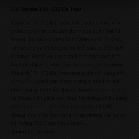
3.5 Tòa nhà 110 -112 Bà Triệu
Tòa nhà 110 -112 Bà Triệu được xem là một vị trí
chiến lược trên con phố chính của quận Hai Bà
Trưng. Toà nhà có diện tích 230m2 với 08 tầng
văn phòng và 01 tầng để xe. Mỗi sàn có diện tích
khoảng 180m2 và được chia nhỏ một cách linh
hoạt để đáp ứng nhu cầu của mỗi doanh nghiệp.
Tòa nhà 110 -112 Bà Triệu không chỉ nổi tiếng với
vị trí đắc địa mà còn được trang bị các tiện ích
như: thang máy hiện đại, di chuyển nhanh chóng
và thuận tiện giữa các tầng, hệ thống chiếu sáng
đạt tiêu chuẩn , điều hoà bán trung tâm, hệ
thống máy phát điện ổn định đề phòng các sự cố,
hệ thống PCCC đạt tiêu chuẩn,…
Thông tin tòa nhà: