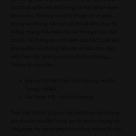
cục thuế quận Hai Bà Trưng và một số cơ quan
Nhà nước. Toà nhà có vị trí thuận lợi về giao
thông và những tiện ích có thể kể đến như: hệ
thống thang máy hiện đại, hệ thống PCCC đạt
chuẩn, hệ thống an ninh đảm bảo 24/7, các văn
phòng đều có những tiện ích cơ bản như đèn,
điều hoà, các phòng vệ sinh thông thoáng,…
Thông tin tòa nhà:
Địa chỉ: Số 180 Triệu Việt Vương, Hai Bà
Trưng, Hà Nội
Giá thuê: 10$ – 11$/m2/tháng
Trên đây là một số gợi ý về cho thuê văn phòng
giá rẻ quận Hai Bà Trưng uy tín được chúng tôi
tổng hợp. Hy vọng rằng với những thông tin chi