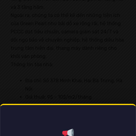
và 3 tầng hầm.
Ngoài ra, chúng ta có thể kể đến những tiện ích
của Green Pearl như bãi đỗ xe rộng rãi, hệ thống
PCCC đạt tiêu chuẩn, camera giám sát 24/7 và
đội ngũ bảo vệ chuyên nghiệp, hệ thống điều hòa
trung tâm hiện đại, thang máy dành riêng cho
khối văn phòng.
Thông tin tòa nhà:
Địa chỉ: Số 378 Minh Khai, Hai Bà Trưng, Hà
Nội
Giá thuê: 9$ – 10$/m2/tháng
3.4 Tòa nhà số 9 Tô Hiến Thành
Tòa nhà số 9 Tô Hiến Thành là văn phòng cho
thuê giá rẻ Hai Bà Trưng có vị trí đẹp tại Hà Nội,