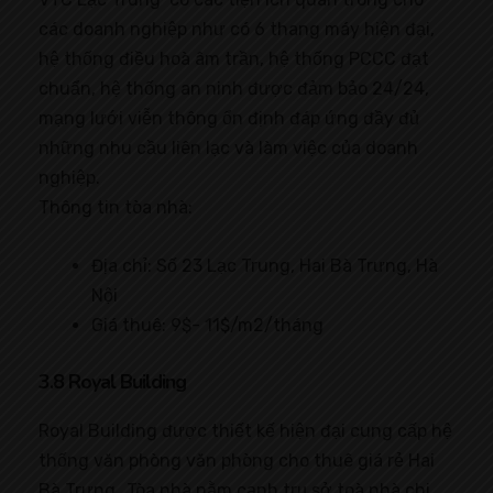
các doanh nghiệp như có 6 thang máy hiện đại,
hệ thống điều hoà âm trần, hệ thống PCCC đạt
chuẩn, hệ thống an ninh được đảm bảo 24/24,
mạng lưới viễn thông ổn định đáp ứng đầy đủ
những nhu cầu liên lạc và làm việc của doanh
nghiệp.
Thông tin tòa nhà:
Địa chỉ: Số 23 Lạc Trung, Hai Bà Trưng, Hà
Nội
Giá thuê: 9$- 11$/m2/tháng
3.8 Royal Building
Royal Building được thiết kế hiện đại cung cấp hệ
thống văn phòng văn phòng cho thuê giá rẻ Hai
Bà Trưng . Tòa nhà nằm cạnh trụ sở toà nhà chi