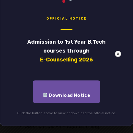
vậy nên hạn chế được tình trạng tắc đường của
trung tâm và tạo điều kiện thuận lợi cho người
OFFICIAL NOTICE
dân khi di chuyển. Quy mô của tòa nhà gồm có 9
tầng nổi và 1 tầng hầm, diện tích mỗi mặt sàn
khoảng 156m2 tạo nên một không gian linh hoạt,
Admission to 1st Year B.Tech
phù hợp với các doanh nghiệp.
courses through
Một số tiện ích của Tòa nhà số 9 Tô Hiến Thành nổi
E-Counselling 2026
bật có thể kể đến như: thang máy hiện đại, điều
hoà trung tâm, hệ thống PCCC tiêu chuẩn, máy
phát điện dự phòng, hệ thống đèn chiếu sáng
tiêu chuẩn, phí dịch vụ toà nhà hợp lý.
Thông tin tòa nhà:
Download Notice
Địa chỉ: Số 9 Tô Hiến Thành, Hai Bà Trưng,
Click the button above to view or download the official notice.
Hà Nội
Giá cho thuê: 9$ – 10$/m2/tháng