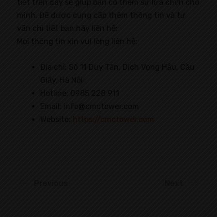
tiết trên đây sẽ giúp bạn có thêm sự lựa chọn cho
mình. Để được cung cấp thêm thông tin và tư
vấn chi tiết bạn hãy liên hệ:
Mọi thông tin xin vui lòng liên hệ:
Địa chỉ: Số 11 Duy Tân, Dịch Vọng Hậu, Cầu
Giấy, Hà Nội
Hotline: 0985 228 911
Email: info@cmctower.com
Website:
https://cmctower.com
Previous
Next