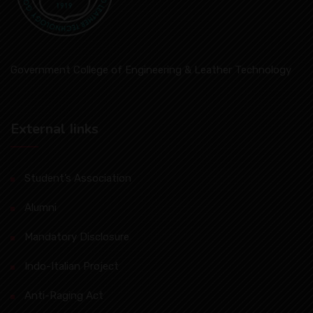
Government College of Engineering & Leather Technology
External Iinks
Student’s Association
Alumni
Mandatory Disclosure
Indo-Italian Project
Anti-Raging Act