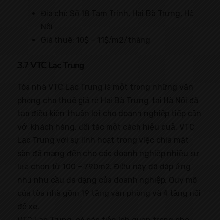
Địa chỉ: Số 18 Tam Trinh, Hai Bà Trưng, Hà
Nội
Giá thuê: 10$ – 11$/m2/tháng
3.7 VTC Lạc Trung
Tòa nhà VTC Lạc Trung là một trong những văn
phòng cho thuê giá rẻ Hai Bà Trưng tại Hà Nội đã
tạo điều kiện thuận lợi cho doanh nghiệp tiếp cận
với khách hàng, đối tác một cách hiệu quả. VTC
Lạc Trung với sự linh hoạt trong việc chia mặt
sàn đã mang đến cho các doanh nghiệp nhiều sự
lựa chọn từ 100 – 790m2. Điều này đã đáp ứng
nhu nhu cầu đa dạng của doanh nghiệp. Quy mô
của tòa nhà gồm 19 tầng văn phòng và 4 tầng nổi
để xe.
VTC Lạc Trung có các tiện ích quan trong cho