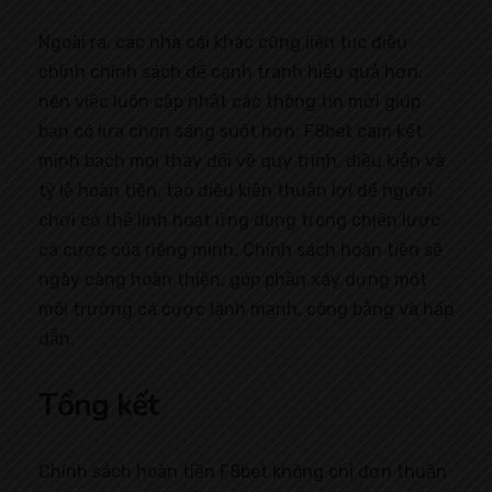
Ngoài ra, các nhà cái khác cũng liên tục điều
chỉnh chính sách để cạnh tranh hiệu quả hơn,
nên việc luôn cập nhật các thông tin mới giúp
bạn có lựa chọn sáng suốt hơn. F8bet cam kết
minh bạch mọi thay đổi về quy trình, điều kiện và
tỷ lệ hoàn tiền, tạo điều kiện thuận lợi để người
chơi có thể linh hoạt ứng dụng trong chiến lược
cá cược của riêng mình. Chính sách hoàn tiền sẽ
ngày càng hoàn thiện, góp phần xây dựng một
môi trường cá cược lành mạnh, công bằng và hấp
dẫn.
Tổng kết
Chính sách hoàn tiền F8bet không chỉ đơn thuần