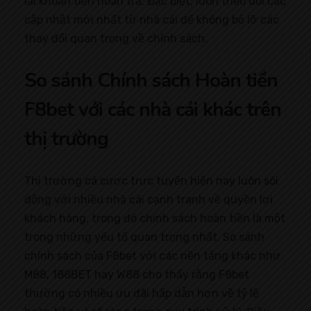
lại khoản tiền hoàn trả. Đặc biệt, luôn theo dõi các
cập nhật mới nhất từ nhà cái để không bỏ lỡ các
thay đổi quan trọng về chính sách.
So sánh Chính sách Hoàn tiền
F8bet với các nhà cái khác trên
thị trường
Thị trường cá cược trực tuyến hiện nay luôn sôi
động với nhiều nhà cái cạnh tranh về quyền lợi
khách hàng, trong đó chính sách hoàn tiền là một
trong những yếu tố quan trọng nhất. So sánh
chính sách của F8bet với các nền tảng khác như
M88, 188BET hay W88 cho thấy rằng F8bet
thường có nhiều ưu đãi hấp dẫn hơn về tỷ lệ