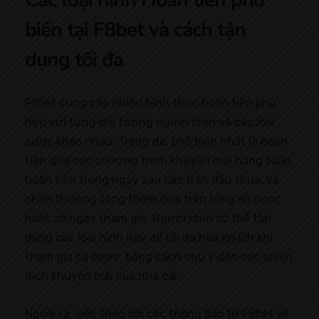
Các loại hình Hoàn tiền phổ
biến tại F8bet và cách tận
dụng tối đa
F8bet cung cấp nhiều hình thức hoàn tiền phù
hợp với từng đối tượng người chơi và các loại
cược khác nhau. Trong đó, phổ biến nhất là hoàn
tiền qua các chương trình khuyến mãi hàng tuần,
hoàn tiền trong ngày sau các trận đấu thua, và
phần thưởng tăng thêm dựa trên tổng số cược
hoặc số ngày tham gia. Người chơi có thể tận
dụng các loại hình này để tối đa hóa lợi ích khi
tham gia cá cược, bằng cách chú ý đến các chiến
dịch khuyến mãi của nhà cái.
Ngoài ra, việc theo dõi các thông báo từ F8bet về