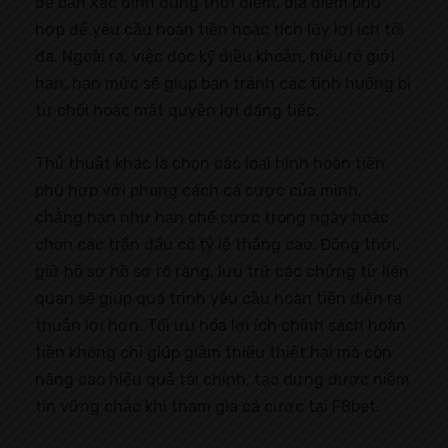
để bạn xác định đúng thời điểm, địa điểm phù
hợp để yêu cầu hoàn tiền hoặc tích lũy lợi ích tối
đa. Ngoài ra, việc đọc kỹ điều khoản, hiểu rõ giới
hạn, hạn mức sẽ giúp bạn tránh các tình huống bị
từ chối hoặc mất quyền lợi đáng tiếc.
Thủ thuật khác là chọn các loại hình hoàn tiền
phù hợp với phong cách cá cược của mình,
chẳng hạn như hạn chế cược trong ngày hoặc
chọn các trận đấu có tỷ lệ thắng cao. Đồng thời,
giữ hồ sơ hồ sơ rõ ràng, lưu trữ các chứng từ liên
quan sẽ giúp quá trình yêu cầu hoàn tiền diễn ra
thuận lợi hơn. Tối ưu hóa lợi ích chính sách hoàn
tiền không chỉ giúp giảm thiểu thiệt hại mà còn
nâng cao hiệu quả tài chính, tạo dựng được niềm
tin vững chắc khi tham gia cá cược tại F8bet.