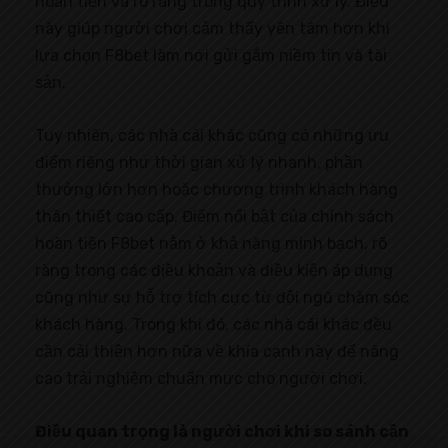
hoàn tiền và rõ ràng trong quy trình xử lý. Điều
này giúp người chơi cảm thấy yên tâm hơn khi
lựa chọn F8bet làm nơi gửi gắm niềm tin và tài
sản.
Tuy nhiên, các nhà cái khác cũng có những ưu
điểm riêng như thời gian xử lý nhanh, phần
thưởng lớn hơn hoặc chương trình khách hàng
thân thiết cao cấp. Điểm nổi bật của chính sách
hoàn tiền F8bet nằm ở khả năng minh bạch, rõ
ràng trong các điều khoản và điều kiện áp dụng
cũng như sự hỗ trợ tích cực từ đội ngũ chăm sóc
khách hàng. Trong khi đó, các nhà cái khác đều
cần cải thiện hơn nữa về khía cạnh này để nâng
cao trải nghiệm chuẩn mực cho người chơi.
Điều quan trọng là người chơi khi so sánh cần