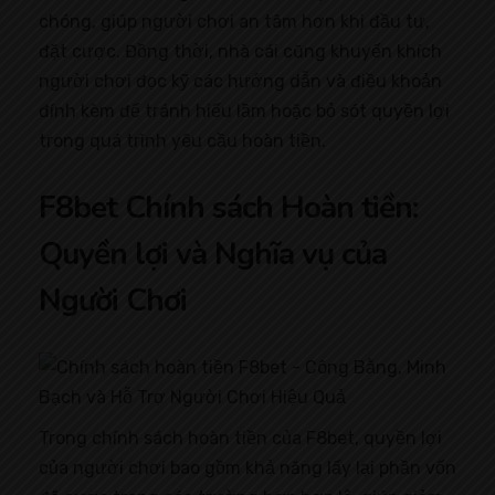
chóng, giúp người chơi an tâm hơn khi đầu tư,
đặt cược. Đồng thời, nhà cái cũng khuyến khích
người chơi đọc kỹ các hướng dẫn và điều khoản
đính kèm để tránh hiểu lầm hoặc bỏ sót quyền lợi
trong quá trình yêu cầu hoàn tiền.
F8bet Chính sách Hoàn tiền:
Quyền lợi và Nghĩa vụ của
Người Chơi
Trong chính sách hoàn tiền của F8bet, quyền lợi
của người chơi bao gồm khả năng lấy lại phần vốn