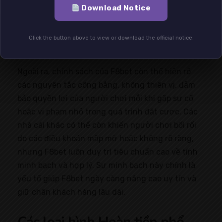
người chơi có thể theo dõi, giám sát từng bước.
Download Notice
Điều này giúp hạn chế tối đa các tranh chấp hoặc
hiểu lầm, đồng thời tăng độ tin cậy của khách
Click the button above to view or download the official notice.
hàng dành cho nhà cái.
Ngoài ra, chính sách của F8bet còn thể hiện rõ
các nguyên tắc công bằng, không thiên vị, đảm
bảo quyền lợi của người chơi mỗi khi gặp sự cố
hoặc vi phạm nhỏ trong quá trình đặt cược. Các
nhà cái khác có thể còn khiến người chơi bối rối
do các điều khoản mập mờ hoặc không rõ ràng,
nhưng F8bet luôn duy trì tiêu chuẩn cao về tính
minh bạch và hợp lý. Sự minh bạch này chính là
yếu tố giúp F8bet ngày càng nâng cao uy tín và
giữ chân khách hàng lâu dài.