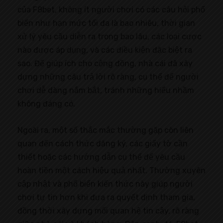
của F8bet, không ít người chơi có các câu hỏi phổ
biến như hạn mức tối đa là bao nhiêu, thời gian
xử lý yêu cầu diễn ra trong bao lâu, các loại cược
nào được áp dụng, và các điều kiện đặc biệt ra
sao. Để giúp ích cho cộng đồng, nhà cái đã xây
dựng những câu trả lời rõ ràng, cụ thể để người
chơi dễ dàng nắm bắt, tránh những hiểu nhầm
không đáng có.
Ngoài ra, một số thắc mắc thường gặp còn liên
quan đến cách thức đăng ký, các giấy tờ cần
thiết hoặc các hướng dẫn cụ thể để yêu cầu
hoàn tiền một cách hiệu quả nhất. Thường xuyên
cập nhật và phổ biến kiến thức này giúp người
chơi tự tin hơn khi đưa ra quyết định tham gia,
đồng thời xây dựng mối quan hệ tin cậy, rõ ràng