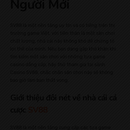
Người Mới
SV88 là một nền tảng uy tín và có tiếng trên thị
trường game Việt, với tiền thân là một sân chơi
chất lượng, nhà cái này không khó để chứng tỏ
lợi thế của mình. Nếu bạn đang gặp khó khăn khi
tìm kiếm một sân chơi với những tựa game
casino đẳng cấp, hãy thử tham gia tại sảnh
Casino SV88, chắc chắn sân chơi này sẽ không
bao giờ làm bạn thất vọng.
Giới thiệu đôi nét về nhà cái cá
cược
SV88
SV88 là một nền tảng cung cấp các tựa game