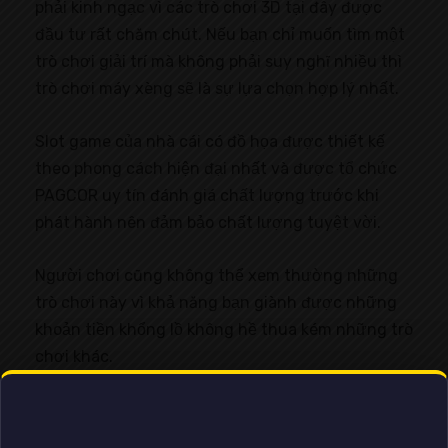
phải kinh ngạc vì các trò chơi 3D tại đây được
đầu tư rất chăm chút. Nếu bạn chỉ muốn tìm một
trò chơi giải trí mà không phải suy nghĩ nhiều thì
trò chơi máy xèng sẽ là sự lựa chọn hợp lý nhất.
Slot game của nhà cái có đồ họa được thiết kế
theo phong cách hiện đại nhất và được tổ chức
PAGCOR uy tín đánh giá chất lượng trước khi
phát hành nên đảm bảo chất lượng tuyệt vời.
Người chơi cũng không thể xem thường những
trò chơi này vì khả năng bạn giành được những
khoản tiền khổng lồ không hề thua kém những trò
chơi khác.
Game xổ số online trải nghiệm chân thực nhất