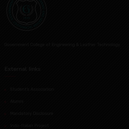
Government College of Engineering & Leather Technology
External Iinks
Student’s Association
Alumni
Mandatory Disclosure
Indo-Italian Project