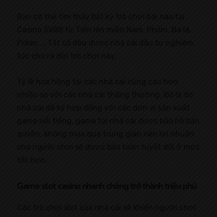
Bạn có thể tìm thấy bất kỳ trò chơi bài nào tại
Casino SV88 từ Tiến lên miền Nam, Phỏm, Ba lá,
Poker, … Tất cả đều được nhà cái đầu tư nghiêm
túc cho ra đời trò chơi này.
Tỷ lệ hoa hồng tại các nhà cái cũng cao hơn
nhiều so với các nhà cái thông thường. Đó là do
nhà cái đã ký hợp đồng với các đơn vị sản xuất
game nổi tiếng, game tại nhà cái được bảo hộ bản
quyền, không mua qua trung gian nên lợi nhuận
cho người chơi sẽ được bảo toàn tuyệt đối ở mức
tốt hơn.
Game slot casino nhanh chóng trở thành triệu phú
Các trò chơi slot của nhà cái sẽ khiến người chơi