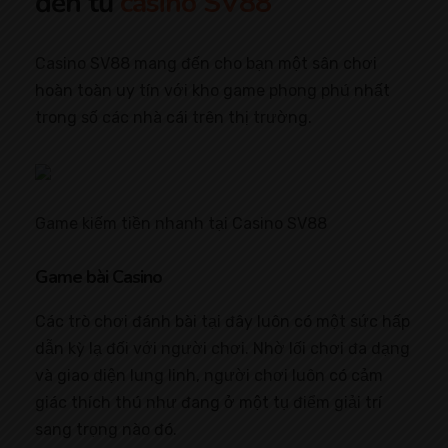
đến từ
casino SV88
Casino SV88 mang đến cho bạn một sân chơi
hoàn toàn uy tín với kho game phong phú nhất
trong số các nhà cái trên thị trường.
Game kiếm tiền nhanh tại Casino SV88
Game bài Casino
Các trò chơi đánh bài tại đây luôn có một sức hấp
dẫn kỳ lạ đối với người chơi. Nhờ lối chơi đa dạng
và giao diện lung linh, người chơi luôn có cảm
giác thích thú như đang ở một tụ điểm giải trí
sang trọng nào đó.