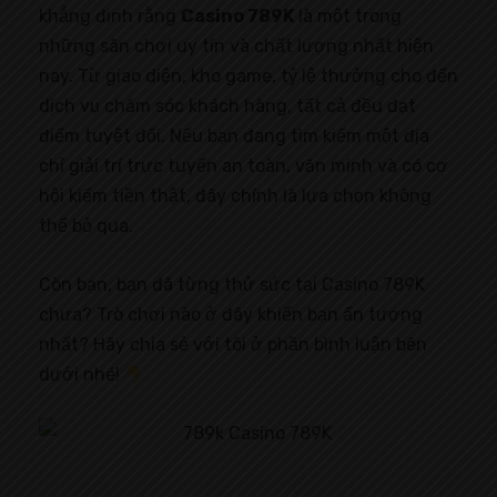
khẳng định rằng
Casino 789K
là một trong
những sân chơi uy tín và chất lượng nhất hiện
nay. Từ giao diện, kho game, tỷ lệ thưởng cho đến
dịch vụ chăm sóc khách hàng, tất cả đều đạt
điểm tuyệt đối. Nếu bạn đang tìm kiếm một địa
chỉ giải trí trực tuyến an toàn, văn minh và có cơ
hội kiếm tiền thật, đây chính là lựa chọn không
thể bỏ qua.
Còn bạn, bạn đã từng thử sức tại Casino 789K
chưa? Trò chơi nào ở đây khiến bạn ấn tượng
nhất? Hãy chia sẻ với tôi ở phần bình luận bên
dưới nhé!