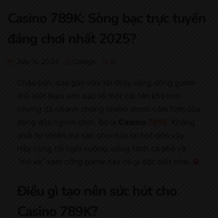
Casino 789K: Sòng bạc trực tuyến
đáng chơi nhất 2025?
July 16, 2024
College
0
Chào bạn, dạo gần đây tôi thấy cộng đồng game
thủ Việt Nam xôn xao về một cái tên khá mới
nhưng đã nhanh chóng chiếm được cảm tình của
đông đảo người chơi. Đó là
Casino
789k
. Không
phải tự nhiên mà sân chơi này lại hot đến vậy.
Hãy cùng tôi ngồi xuống, uống tách cà phê và
“mổ xẻ” xem cổng game này có gì đặc biệt nhé.
Điều gì tạo nên sức hút cho
Casino 789K?