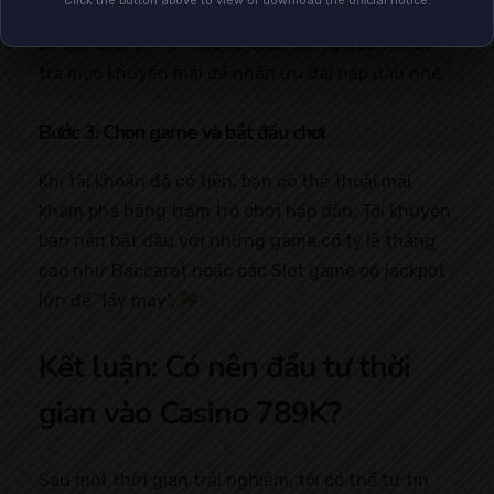
Click the button above to view or download the official notice.
phương thức nạp tiền phù hợp. Số tiền tối thiểu
để bắt đầu chỉ từ 50.000 VND. Đừng quên kiểm
tra mục khuyến mãi để nhận ưu đãi nạp đầu nhé.
Bước 3: Chọn game và bắt đầu chơi
Khi tài khoản đã có tiền, bạn có thể thoải mái
khám phá hàng trăm trò chơi hấp dẫn. Tôi khuyên
bạn nên bắt đầu với những game có tỷ lệ thắng
cao như Baccarat hoặc các Slot game có jackpot
lớn để “lấy may”.
Kết luận: Có nên đầu tư thời
gian vào Casino 789K?
Sau một thời gian trải nghiệm, tôi có thể tự tin