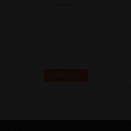
Comment
*