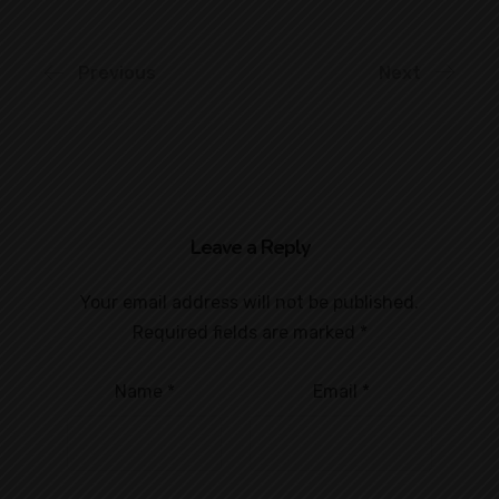
Previous
Next
Leave a Reply
Your email address will not be published.
Required fields are marked
*
Name
*
Email
*