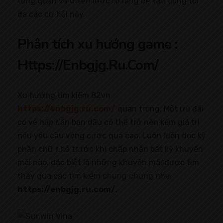
tổng quan và chiến lược rõ ràng để tận dụng tối
đa các cơ hội này.
Phân tích xu hướng game :
Https://Enbgjg.Ru.Com/
Xu hướng tìm kiếm 82vn
https://enbgjg.ru.com/
quan trọng. Một ưu đãi
có vẻ hấp dẫn ban đầu có thể trở nên kém giá trị
nếu yêu cầu vòng cược quá cao. Luôn luôn đọc kỹ
phần chữ nhỏ trước khi chấp nhận bất kỳ khuyến
mãi nào, đặc biệt là những khuyến mãi được tìm
thấy qua các tìm kiếm chung chung như
https://enbgjg.ru.com/
.