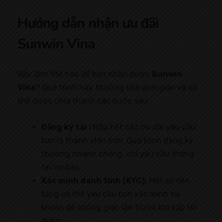
Hướng dẫn nhận ưu đãi
Sunwin Vina
Vậy, làm thế nào để bạn nhận được
Sunwin
Vina
? Quá trình này thường khá đơn giản và có
thể được chia thành các bước sau:
Đăng ký tài :
Hầu hết các ưu đãi yêu cầu
bạn là thành viên mới. Quá trình đăng ký
thường nhanh chóng, chỉ yêu cầu thông
tin cơ bản.
Xác minh danh tính (KYC):
Một số nền
tảng có thể yêu cầu bạn xác minh tài
khoản để chống gian lận trước khi cấp tín
dụng.