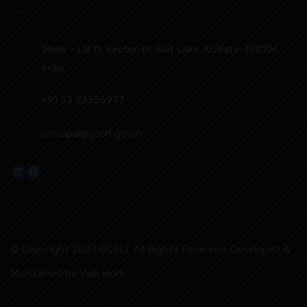
Block - LB 11, Sector-III, Salt Lake, Kolkata-700106,
India.
+91 33 23356977
principal@gcelt.gov.in
LinkedIn
Facebook
© Copyright 2023 GCELT All Rights Reserved. Developed &
Maintained by Vaib Work