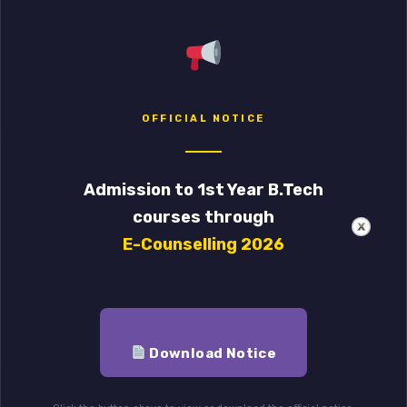
Tương lai của các
Sunwin Vina
Khi công nghệ phát triển và sự cạnh tranh ngày
càng gay gắt, chúng ta có thể mong đợi các ưu
đãi
Sunwin Vina
sẽ trở nên sáng tạo và cá nhân
OFFICIAL NOTICE
hóa hơn nữa. Trí tuệ nhân tạo có thể sẽ được sử
dụng để cung cấp các phần thưởng phù hợp
Admission to 1st Year B.Tech
chính xác với thói quen chơi của từng cá nhân.
courses through
Cho dù tương lai có ra sao, một điều chắc chắn
E-Counselling 2026
vẫn đúng:
Sunwin Vina
(và
https://enbgjg.ru.com/
) sẽ tiếp tục là một phần
quan trọng của ngành. Hãy là một người chơi
thông minh, tận dụng các cơ hội và luôn nhớ
Download Notice
chơi có trách nhiệm.