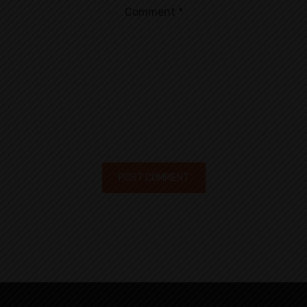
Comment
*