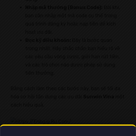
Nhập mã thưởng (Bonus Code):
Đôi khi,
bạn cần nhập một mã code cụ thể trong
quá trình đăng ký hoặc nạp tiền để kích
hoạt ưu đãi.
Đọc kỹ điều khoản:
Đây là bước quan
trọng nhất. Hãy chắc chắn bạn hiểu rõ về
các yêu cầu vòng cược, giới hạn rút tiền,
và các trò chơi nào được phép sử dụng
tiền thưởng.
Bằng cách làm theo các bước này, bạn sẽ tối đa
hóa cơ hội tận dụng các ưu đãi
Sunwin Vina
một
cách hiệu quả.