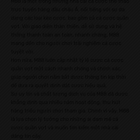
M88 là một trong những nhà cái cá cược thể thao
trực tuyến hàng đầu châu Á, nổi tiếng với sự đa
dạng các loại kèo cược, bao gồm cả cá cược quần
vợt. Với giao diện thân thiện, dễ sử dụng và hệ
thống thanh toán an toàn, nhanh chóng, M88
mang đến cho người chơi trải nghiệm cá cược
tuyệt vời.
Hơn nữa, M88 luôn cập nhật tỷ lệ cược cá cược
quần vợt một cách nhanh chóng và chính xác,
giúp người chơi nắm bắt được thông tin kịp thời
để đưa ra quyết định đặt cược hiệu quả.
Sự uy tín và chất lượng dịch vụ của M88 đã được
khẳng định qua nhiều năm hoạt động, thu hút
hàng triệu người chơi tham gia. Chính vì vậy, M88
là lựa chọn lý tưởng cho những ai đam mê cá
cược quần vợt và muốn tìm kiếm một nhà cái
đáng tin cậy.