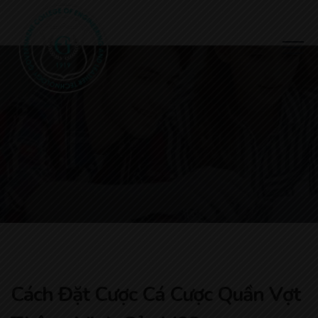
Cách Đặt Cược Cá Cược Quần Vợt