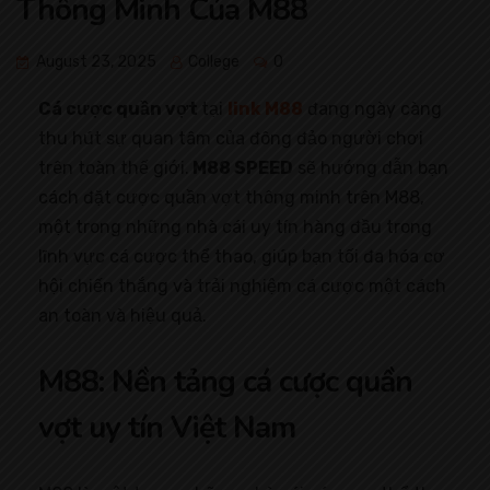
Thông Minh Của M88
August 23, 2025
College
0
Cá cược quần vợt
tại
link M88
đang ngày càng
thu hút sự quan tâm của đông đảo người chơi
trên toàn thế giới.
M88 SPEED
sẽ hướng dẫn bạn
cách đặt cược quần vợt thông minh trên M88,
một trong những nhà cái uy tín hàng đầu trong
lĩnh vực cá cược thể thao, giúp bạn tối đa hóa cơ
hội chiến thắng và trải nghiệm cá cược một cách
an toàn và hiệu quả.
M88: Nền tảng cá cược quần
vợt uy tín Việt Nam