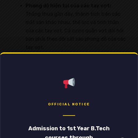
Phong độ hiện tại của các tay vợt:
Thắng thua gần đây, thành tích trên các
mặt sân khác nhau, thể lực và tinh thần
của các tay vợt. Cá cược quần vợt đòi hỏi
bạn phải theo dõi sát sao phong độ của các
tay vợt.
Lịch sử đối đầu:
Kết quả các trận đấu
trước đây giữa hai tay vợt sẽ giúp bạn dự
đoán kết quả trận đấu sắp tới.
Điều kiện thời tiết:
Thời tiết có thể ảnh
hưởng đến lối chơi và kết quả trận đấu,
đặc biệt là các trận đấu ngoài trời.
OFFICIAL NOTICE
Mặt sân thi đấu:
Các tay vợt có thể có
phong độ khác nhau trên các mặt sân khác
nhau (cỏ, đất nện, cứng). Cá cược quần
Admission to 1st Year B.Tech
vợt cần lưu ý yếu tố này.
courses through