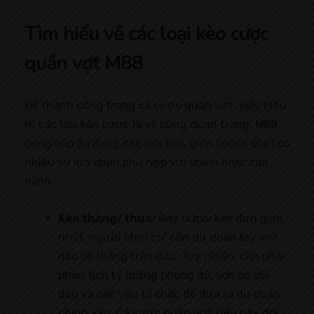
Tìm hiểu về các loại kèo cược
quần vợt M88
Để thành công trong cá cược quần vợt, việc hiểu
rõ các loại kèo cược là vô cùng quan trọng. M88
cung cấp đa dạng các loại kèo, giúp người chơi có
nhiều sự lựa chọn phù hợp với chiến lược của
mình.
Kèo thắng/thua:
Đây là loại kèo đơn giản
nhất, người chơi chỉ cần dự đoán tay vợt
nào sẽ thắng trận đấu. Tuy nhiên, cần phải
phân tích kỹ lưỡng phong độ, lịch sử đối
đầu và các yếu tố khác để đưa ra dự đoán
chính xác. Cá cược quần vợt kiểu này đòi