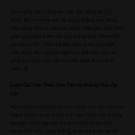
Tương tự với thời gian. Hãy đặt đồng hồ báo
thức. Khi chuông reo, dù đang thắng hay thua,
hãy đứng dậy và làm việc khác. Việc giới hạn thời
gian giúp bạn tránh rơi vào trạng thái “chơi một
lúc nữa thôi” – một cái bẫy tâm lý rất phổ biến.
Việc tuân thủ nghiêm ngặt hai giới hạn này sẽ
giúp bạn luôn tỉnh táo và kiểm soát được tình
hình.
Luôn Giữ Tinh Thần Tỉnh Táo Và Không Chịu Áp
Lực
Một trong những kẻ thù lớn nhất của việc chơi có
trách nhiệm là sự thiếu tỉnh táo. Tuyệt đối không
bao giờ tham gia các trò chơi may rủi khi bạn
đang mệt mỏi, căng thẳng, buồn bã hoặc đã sử