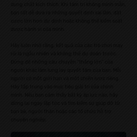
dụng chất kích thích. Khi tâm trí không minh mẫn,
bạn rất dễ đưa ra những quyết định sai lầm, đặt
cược lớn hơn dự định hoặc không thể kiểm soát
được hành vi của mình.
Hãy luôn nhớ rằng, kết quả của các trò chơi may
rủi là ngẫu nhiên và không thể dự đoán trước.
Đừng để những câu chuyện “thắng lớn” của
người khác làm lung lay quyết tâm của bạn. Mỗi
người có một giới hạn và một chiến lược riêng.
Hãy tập trung vào mục tiêu giải trí của chính
mình. Nếu bạn cảm thấy bất kỳ áp lực nào, hãy
dừng lại ngay lập tức và tìm kiếm sự giúp đỡ từ
bạn bè, người thân hoặc các tổ chức hỗ trợ
chuyên nghiệp.