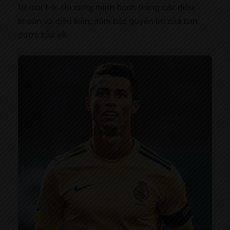
tự loại trừ. Họ cũng minh bạch trong các điều
khoản và điều kiện, đảm bảo quyền lợi của bạn
được bảo vệ.