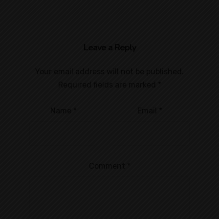
Leave a Reply
Your email address will not be published.
Required fields are marked
*
Name
*
Email
*
Comment
*