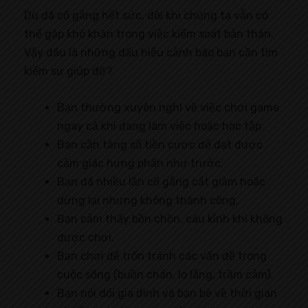
Dù đã cố gắng hết sức, đôi khi chúng ta vẫn có
thể gặp khó khăn trong việc kiểm soát bản thân.
Vậy đâu là những dấu hiệu cảnh báo bạn cần tìm
kiếm sự giúp đỡ?
Bạn thường xuyên nghĩ về việc chơi game
ngay cả khi đang làm việc hoặc học tập.
Bạn cần tăng số tiền cược để đạt được
cảm giác hưng phấn như trước.
Bạn đã nhiều lần cố gắng cắt giảm hoặc
dừng lại nhưng không thành công.
Bạn cảm thấy bồn chồn, cáu kỉnh khi không
được chơi.
Bạn chơi để trốn tránh các vấn đề trong
cuộc sống (buồn chán, lo lắng, trầm cảm).
Bạn nói dối gia đình và bạn bè về thời gian