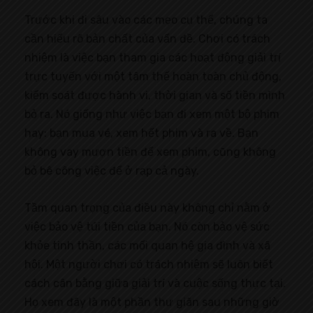
Trước khi đi sâu vào các mẹo cụ thể, chúng ta
cần hiểu rõ bản chất của vấn đề. Chơi có trách
nhiệm là việc bạn tham gia các hoạt động giải trí
trực tuyến với một tâm thế hoàn toàn chủ động,
kiểm soát được hành vi, thời gian và số tiền mình
bỏ ra. Nó giống như việc bạn đi xem một bộ phim
hay: bạn mua vé, xem hết phim và ra về. Bạn
không vay mượn tiền để xem phim, cũng không
bỏ bê công việc để ở rạp cả ngày.
Tầm quan trọng của điều này không chỉ nằm ở
việc bảo vệ túi tiền của bạn. Nó còn bảo vệ sức
khỏe tinh thần, các mối quan hệ gia đình và xã
hội. Một người chơi có trách nhiệm sẽ luôn biết
cách cân bằng giữa giải trí và cuộc sống thực tại.
Họ xem đây là một phần thư giãn sau những giờ