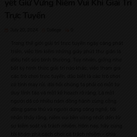
yết Giữ Vững Niềm Vui Khi Giải Trí
Trực Tuyến
July 20, 2024
College
0
Trong thế giới giải trí trực tuyến ngày càng phát
triển, việc tìm kiếm những giây phút thư giãn là
điều hết sức bình thường. Tuy nhiên, giống như
bất kỳ hình thức giải trí nào khác, việc tham gia
các trò chơi trực tuyến, đặc biệt là các trò chơi
có tính may rủi, đòi hỏi chúng ta phải có một tư
duy tỉnh táo và một kế hoạch rõ ràng. Là một
người đã có nhiều năm đồng hành cùng cộng
đồng game thủ và người dùng công nghệ, tôi
nhận thấy rằng, niềm vui bền vững nhất đến từ
sự kiểm soát và trách nhiệm. Hôm nay, hãy cùng
tôi khám phá cách chơi có trách nhiệm – chìa