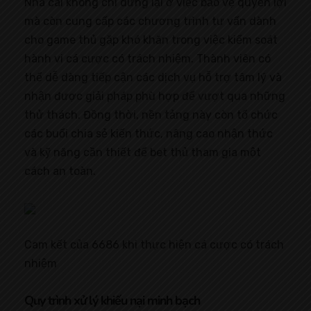
Nhà cái không chỉ dừng lại ở việc bảo vệ quyền lợi
mà còn cung cấp các chương trình tư vấn dành
cho game thủ gặp khó khăn trong việc kiểm soát
hành vi cá cược có trách nhiệm. Thành viên có
thể dễ dàng tiếp cận các dịch vụ hỗ trợ tâm lý và
nhận được giải pháp phù hợp để vượt qua những
thử thách. Đồng thời, nền tảng này còn tổ chức
các buổi chia sẻ kiến thức, nâng cao nhận thức
và kỹ năng cần thiết để bet thủ tham gia một
cách an toàn.
Cam kết của 6686 khi thực hiện cá cược có trách
nhiệm
Quy trình xử lý khiếu nại minh bạch