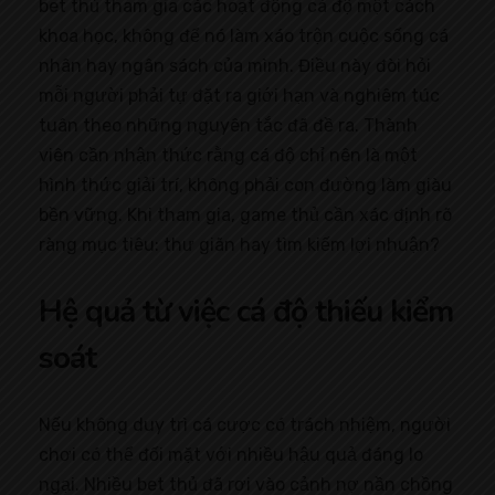
bet thủ tham gia các hoạt động cá độ một cách
khoa học, không để nó làm xáo trộn cuộc sống cá
nhân hay ngân sách của mình. Điều này đòi hỏi
mỗi người phải tự đặt ra giới hạn và nghiêm túc
tuân theo những nguyên tắc đã đề ra. Thành
viên cần nhận thức rằng cá độ chỉ nên là một
hình thức giải trí, không phải con đường làm giàu
bền vững. Khi tham gia, game thủ cần xác định rõ
ràng mục tiêu: thư giãn hay tìm kiếm lợi nhuận?
Hệ quả từ việc cá độ thiếu kiểm
soát
Nếu không duy trì cá cược có trách nhiệm, người
chơi có thể đối mặt với nhiều hậu quả đáng lo
ngại. Nhiều bet thủ đã rơi vào cảnh nợ nần chồng