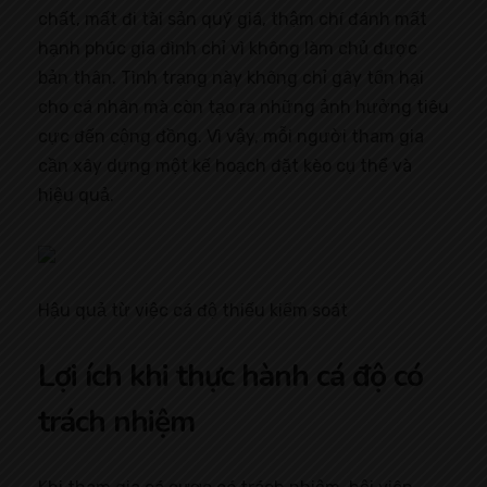
chất, mất đi tài sản quý giá, thậm chí đánh mất
hạnh phúc gia đình chỉ vì không làm chủ được
bản thân. Tình trạng này không chỉ gây tổn hại
cho cá nhân mà còn tạo ra những ảnh hưởng tiêu
cực đến cộng đồng. Vì vậy, mỗi người tham gia
cần xây dựng một kế hoạch đặt kèo cụ thể và
hiệu quả.
Hậu quả từ việc cá độ thiếu kiểm soát
Lợi ích khi thực hành cá độ có
trách nhiệm