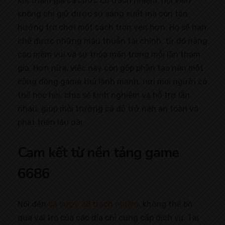
Khi tham gia cá cược có trách nhiệm, hội viên
không chỉ giữ được sự sáng suốt mà còn tận
hưởng trò chơi một cách trọn vẹn hơn. Họ sẽ hạn
chế được những mâu thuẫn tài chính, từ đó nâng
cao niềm vui và sự thỏa mãn trong mỗi lần tham
gia. Hơn nữa, việc này còn góp phần tạo nên một
cộng đồng game thủ lành mạnh, nơi mọi người có
thể học hỏi, chia sẻ kinh nghiệm và hỗ trợ lẫn
nhau, giúp môi trường cá độ trở nên an toàn và
phát triển lâu dài.
Cam kết từ nền tảng game
6686
Nói đến
cá cược có trách nhiệm
, không thể bỏ
qua vai trò của các địa chỉ cung cấp dịch vụ. Tại