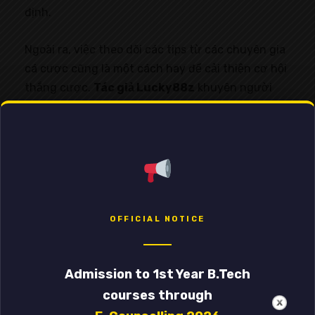
định.
Ngoài ra, việc theo dõi các tips từ các chuyên gia
cá cược cũng là một cách hay để cải thiện cơ hội
thắng cược.
Tác giả Lucky88z
khuyên người
chơi nên chú ý đến các kênh thông tin uy tín để
có được những thông tin chính xác và kịp thời về
các trận đấu. Bất kỳ khi nào, thông tin là sức
mạnh, và trong cá cược cũng không ngoại lệ.
Một yếu tố không kém phần quan trọng là việc tạo
ra một chiến lược dài hạn. Những người chơi
OFFICIAL NOTICE
thành công thường không chỉ tập trung vào việc
thắng cược ngay lập tức mà còn xem xét kỹ
Admission to 1st Year B.Tech
lưỡng đến lối chơi của mình. Thay vì cố gắng để
courses through
thắng tất cả mọi trận đấu, họ sẽ chọn cho mình
những trận đấu có xác suất thắng cao hơn.