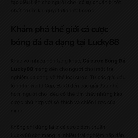
tạo điều kiện cho người chơi có sự chuẩn bị tốt
nhất trước khi quyết định đặt cược.
Khám phá thế giới cá cược
bóng đá đa dạng tại Lucky88
Khác với nhiều nền tảng khác,
Cá cược Bóng Đá
Lucky88
mang đến cho người chơi một trải
nghiệm đa dạng về thể loại cược. Từ các giải đấu
lớn như World Cup, EURO đến các giải đấu nhỏ
hơn, người chơi đều có thể tìm thấy những kèo
cược phù hợp với sở thích và chiến lược của
mình.
Không chỉ dừng lại ở cá cược đơn thuần,
Lucky88 còn mang lại nhiều trải nghiệm hấp dẫn