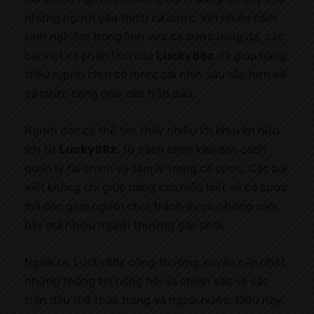
những người yêu thích cá cược. Với nhiều năm
kinh nghiệm trong lĩnh vực cá cược bóng đá, các
bài viết và phân tích của
Lucky88z
đã giúp hàng
triệu người chơi có được cái nhìn sâu sắc hơn về
cá cược cũng như các trận đấu.
Người đọc có thể tìm thấy nhiều lời khuyên hữu
ích từ
Lucky88z
, từ cách chọn kèo đến cách
quản lý tài chính và tâm lý trong cá cược. Các bài
viết không chỉ giúp nâng cao hiểu biết về cá cược
mà còn giúp người chơi tránh được những cạm
bẫy mà nhiều người thường gặp phải.
Ngoài ra, Lucky88z cũng thường xuyên cập nhật
những thông tin nóng hổi và chính xác về các
trận đấu thể thao trong và ngoài nước. Điều này