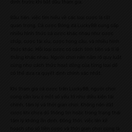
định trước khi bắt đầu tham gia.
Đầu tiên, việc tìm hiểu về các loại cược là rất
quan trọng. Cá cược Bóng đá Lucky88 cung cấp
nhiều hình thức cá cược khác nhau như cược
chấp, cược tài xỉu, cược họng cầu, và nhiều hình
thức khác. Mỗi loại cược có cách tính tiền và tỉ lệ
thắng khác nhau. Người chơi nên nắm rõ quy luật
cũng như cách thức hoạt động của từng loại để
có thể đưa ra quyết định chính xác nhất.
Khi tham gia cá cược trên Lucky88, người chơi
cũng cần lưu ý một số yếu tố như điều kiện tài
chính, tâm lý và thời gian chơi. Không nên đặt
cược khi chưa đủ thông tin hoặc trong trạng thái
tâm lý không ổn định. Đồng thời, việc lên kế
hoạch cho số tiền cược và thời gian chơi cũng là