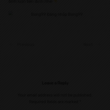
bình luận bên dưới nhé!
Previous
Next
Leave a Reply
Your email address will not be published.
Required fields are marked
*