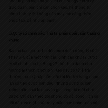
nhất là giao diện cược xiên của Bong99 cực kỳ
trực quan, bạn chỉ cần chọn kèo, hệ thống tự
động tính tỷ lệ, không cần mày mò công thức
phức tạp. Dễ như ăn bánh!
Cược tỷ số chính xác: Thử tài phán đoán, săn thưởng
khủng
Bạn có bao giờ tự tin đến mức đoán đúng tỷ số 2-
1 hay 3-0 của một trận cầu đỉnh cao chưa? Cược
tỷ số chính xác tại Bong99 thể thao dành cho
những ai thích “chơi lớn”. Kèo này có tỷ lệ trả
thưởng cực kỳ hấp dẫn, đôi khi lên tới hàng chục
lần số tiền cược ban đầu. Nhưng đừng lo, bạn
không cần phải là chuyên gia bóng đá mới chơi
được. Chỉ cần theo dõi phong độ đội bóng, lịch sử
đối đầu, và một chút may mắn, bạn hoàn toàn có