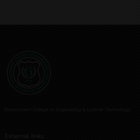
Government College of Engineering & Leather Technology
External Iinks