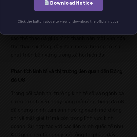
Download Notice
nhóm người chơi từ khắp nơi hòa nhập, trao đổi
trải nghiệm, gắn kết qua đam mê thể thao. Các
hoạt động cộng đồng, chương trình ưu đãi, và
Click the button above to view or download the official notice.
các giải thưởng lớn sử dụng hình ảnh các ngôi
sao thể thao đã giúp hình thành nên một văn hóa
thể thao sôi động, đầy đam mê và hướng tới sự
phát triển bền vững trong xã hội hiện đại.
Phân tích kinh tế và thị trường liên quan đến Bóng
đá O8
Trong bối cảnh thị trường kinh tế số và ngành cá
cược trực tuyến ngày càng mở rộng, bóng đá o8
đã chứng minh tầm ảnh hưởng mạnh mẽ không
chỉ về mặt giải trí mà còn trong lĩnh vực kinh
doanh. Sự hợp tác với các liên minh quốc tế như
KJC giúp nền tảng này mở rộng thị phần, đẩy