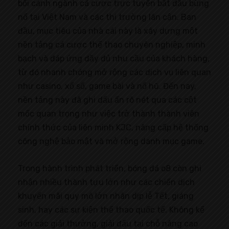
bối cảnh ngành cá cược trực tuyến bắt đầu bùng
nổ tại Việt Nam và các thị trường lân cận. Ban
đầu, mục tiêu của nhà cái này là xây dựng một
nền tảng cá cược thể thao chuyên nghiệp, minh
bạch và đáp ứng đầy đủ nhu cầu của khách hàng,
từ đó nhanh chóng mở rộng các dịch vụ liên quan
như casino, xổ số, game bài và nổ hũ. Đến nay,
nền tảng này đã ghi dấu ấn rõ nét qua các cột
mốc quan trọng như việc trở thành thành viên
chính thức của liên minh KJC, nâng cấp hệ thống
công nghệ bảo mật và mở rộng danh mục game.
Trong hành trình phát triển, bóng đá o8 còn ghi
nhận nhiều thành tựu lớn như các chiến dịch
khuyến mãi quy mô lớn nhân dịp lễ Tết, giáng
sinh, hay các sự kiện thể thao quốc tế. Không kể
đến các giải thưởng, giải đấu tại chỗ nâng cao