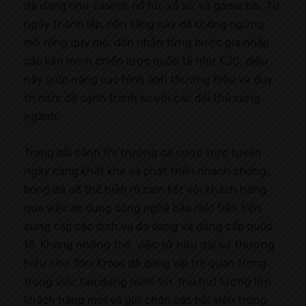
đa dạng như casino, nổ hũ, xổ số, và game bài. Từ
ngày thành lập, nền tảng này đã không ngừng
mở rộng quy mô, đón nhận từng bước gia nhập
các liên minh chiến lược quốc tế như KJC, điều
này giúp nâng cao hình ảnh thương hiệu và duy
trì mức độ cạnh tranh so với các đối thủ cùng
ngành.
Trong bối cảnh thị trường cá cược trực tuyến
ngày càng khắt khe và phát triển nhanh chóng,
bóng đá o8 thể hiện rõ cam kết với khách hàng
qua việc áp dụng công nghệ bảo mật tiên tiến,
cung cấp các dịch vụ đa dạng và đẳng cấp quốc
tế. Không những thế, việc sở hữu đại sứ thương
hiệu như Toni Kroos đã đóng vai trò quan trọng
trong việc tạo dựng niềm tin, thu hút lượng lớn
khách hàng mới và giữ chân các hội viên trung