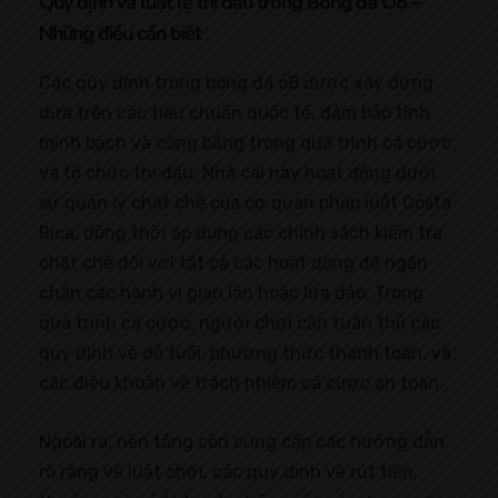
Quy định và luật lệ thi đấu trong Bóng đá O8 –
Những điều cần biết
Các quy định trong bóng đá o8 được xây dựng
dựa trên các tiêu chuẩn quốc tế, đảm bảo tính
minh bạch và công bằng trong quá trình cá cược
và tổ chức thi đấu. Nhà cái này hoạt động dưới
sự quản lý chặt chẽ của cơ quan pháp luật Costa
Rica, đồng thời áp dụng các chính sách kiểm tra
chặt chẽ đối với tất cả các hoạt động để ngăn
chặn các hành vi gian lận hoặc lừa đảo. Trong
quá trình cá cược, người chơi cần tuân thủ các
quy định về độ tuổi, phương thức thanh toán, và
các điều khoản về trách nhiệm cá cược an toàn.
Ngoài ra, nền tảng còn cung cấp các hướng dẫn
rõ ràng về luật chơi, các quy định về rút tiền,