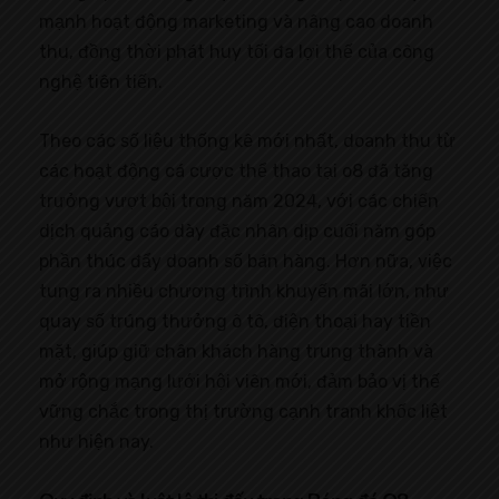
mạnh hoạt động marketing và nâng cao doanh
thu, đồng thời phát huy tối đa lợi thế của công
nghệ tiên tiến.
Theo các số liệu thống kê mới nhất, doanh thu từ
các hoạt động cá cược thể thao tại o8 đã tăng
trưởng vượt bội trong năm 2024, với các chiến
dịch quảng cáo dày đặc nhân dịp cuối năm góp
phần thúc đẩy doanh số bán hàng. Hơn nữa, việc
tung ra nhiều chương trình khuyến mãi lớn, như
quay số trúng thưởng ô tô, điện thoại hay tiền
mặt, giúp giữ chân khách hàng trung thành và
mở rộng mạng lưới hội viên mới, đảm bảo vị thế
vững chắc trong thị trường cạnh tranh khốc liệt
như hiện nay.