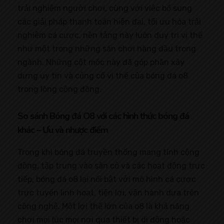
trải nghiệm người chơi, cùng với việc bổ sung
các giải pháp thanh toán hiện đại, tối ưu hóa trải
nghiệm cá cược, nền tảng này luôn duy trì vị thế
như một trong những sân chơi hàng đầu trong
ngành. Những cột mốc này đã góp phần xây
dựng uy tín và củng cố vị thế của bóng đá o8
trong lòng cộng đồng.
So sánh Bóng đá O8 với các hình thức bóng đá
khác – Ưu và nhược điểm
Trong khi bóng đá truyền thống mang tính cộng
đồng, tập trung vào sân cỏ và các hoạt động trực
tiếp, bóng đá o8 lại nổi bật với mô hình cá cược
trực tuyến linh hoạt, tiện lợi, vận hành dựa trên
công nghệ. Một lợi thế lớn của o8 là khả năng
chơi mọi lúc mọi nơi qua thiết bị di động hoặc