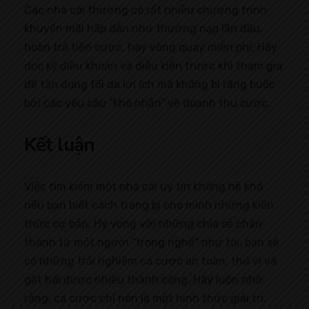
Các nhà cái thường có rất nhiều chương trình
khuyến mãi hấp dẫn như thưởng nạp lần đầu,
hoàn trả tiền cược, hay vòng quay miễn phí. Hãy
đọc kỹ điều khoản và điều kiện trước khi tham gia
để tận dụng tối đa lợi ích mà không bị ràng buộc
bởi các yêu cầu “khó nhằn” về doanh thu cược.
Kết luận
Việc tìm kiếm một nhà cái uy tín không hề khó
nếu bạn biết cách trang bị cho mình những kiến
thức cơ bản. Hy vọng với những chia sẻ chân
thành từ một người “trong nghề” như tôi, bạn sẽ
có những trải nghiệm cá cược an toàn, thú vị và
gặt hái được nhiều thành công. Hãy luôn nhớ
rằng, cá cược chỉ nên là một hình thức giải trí,