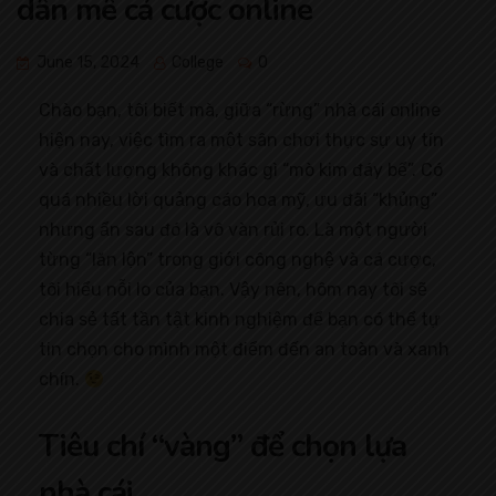
dân mê cá cược online
June 15, 2024
College
0
Chào bạn, tôi biết mà, giữa “rừng” nhà cái online
hiện nay, việc tìm ra một sân chơi thực sự uy tín
và chất lượng không khác gì “mò kim đáy bể”. Có
quá nhiều lời quảng cáo hoa mỹ, ưu đãi “khủng”
nhưng ẩn sau đó là vô vàn rủi ro. Là một người
từng “lăn lộn” trong giới công nghệ và cá cược,
tôi hiểu nỗi lo của bạn. Vậy nên, hôm nay tôi sẽ
chia sẻ tất tần tật kinh nghiệm để bạn có thể tự
tin chọn cho mình một điểm đến an toàn và xanh
chín.
Tiêu chí “vàng” để chọn lựa
nhà cái