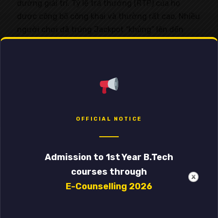
đường giải trí. Tỷ lệ trả thưởng (RTP) của họ
được công bố công khai và thường rất cao. Nhiều
người chơi đã trúng Jackpot “khủng” lên đến
hàng tỷ đồng tại đây.
Kinh nghiệm “xương máu” khi
chơi tại các nhà cái online
OFFICIAL NOTICE
Có một câu nói vui mà tôi hay chia sẻ với bạn bè:
“Chơi với nhà cái như đi trên băng mỏng”. Vì vậy,
Admission to 1st Year B.Tech
ngoài việc chọn đúng chỗ, bạn cũng cần có
courses through
những chiến thuật và tư duy đúng đắn.
E-Counselling 2026
Quản lý vốn thông minh