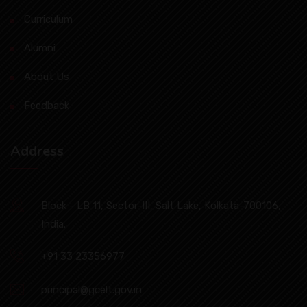
Curriculum
Alumni
About Us
Feedback
Address
Block - LB 11, Sector-III, Salt Lake, Kolkata-700106,
India.
+91 33 23356977
principal@gcelt.gov.in