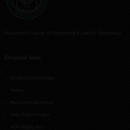
Government College of Engineering & Leather Technology
External Iinks
Student’s Association
Alumni
Mandatory Disclosure
Indo-Italian Project
Anti-Raging Act