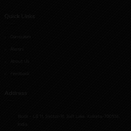
Quick Links
Curriculum
Alumni
About Us
Feedback
Address
Block - LB 11, Sector-III, Salt Lake, Kolkata-700106,
India.