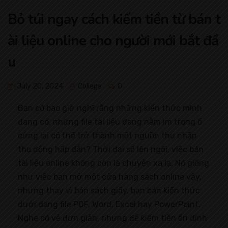
Bỏ túi ngay cách kiếm tiền từ bán t
ài liệu online cho người mới bắt đầ
u
July 20, 2024
College
0
Bạn có bao giờ nghĩ rằng những kiến thức mình
đang có, những file tài liệu đang nằm im trong ổ
cứng lại có thể trở thành một nguồn thu nhập
thụ động hấp dẫn? Thời đại số lên ngôi, việc bán
tài liệu online không còn là chuyện xa lạ. Nó giống
như việc bạn mở một cửa hàng sách online vậy,
nhưng thay vì bán sách giấy, bạn bán kiến thức
dưới dạng file PDF, Word, Excel hay PowerPoint.
Nghe có vẻ đơn giản, nhưng để kiếm tiền ổn định