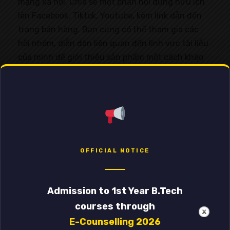
mạng xã hội. Chia sẻ một phần nội dung hữu ích
lên Facebook, Tiktok, Youtube, kèm link dẫn đến
trang bán hàng. Bạn cũng có thể tham gia các
hội nhóm, diễn đàn liên quan đến lĩnh vực tài liệu
của mình để giới thiệu sản phẩm một cách khéo
léo. Một mẹo nhỏ là hãy tặng miễn phí một vài
trang đầu tiên để tạo sự tò mò và chứng minh
chất lượng tài liệu.
OFFICIAL NOTICE
Admission to 1st Year B.Tech
courses through
E-Counselling 2026