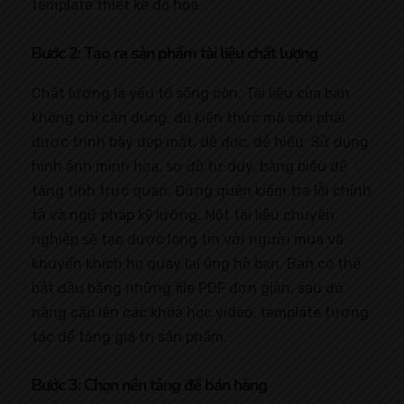
template thiết kế đồ họa.
Bước 2: Tạo ra sản phẩm tài liệu chất lượng
Chất lượng là yếu tố sống còn. Tài liệu của bạn
không chỉ cần đúng, đủ kiến thức mà còn phải
được trình bày đẹp mắt, dễ đọc, dễ hiểu. Sử dụng
hình ảnh minh họa, sơ đồ tư duy, bảng biểu để
tăng tính trực quan. Đừng quên kiểm tra lỗi chính
tả và ngữ pháp kỹ lưỡng. Một tài liệu chuyên
nghiệp sẽ tạo được lòng tin với người mua và
khuyến khích họ quay lại ủng hộ bạn. Bạn có thể
bắt đầu bằng những file PDF đơn giản, sau đó
nâng cấp lên các khóa học video, template tương
tác để tăng giá trị sản phẩm.
Bước 3: Chọn nền tảng để bán hàng