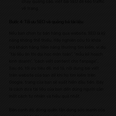
chạy quảng cáo, viết bài SEO để kéo traffic
về trang.
Bước 4: Tối ưu SEO và quảng bá tài liệu
Nếu bạn chọn tự bán hàng qua website, SEO là kỹ
năng không thể thiếu. Hãy nghiên cứu từ khóa
mà khách hàng tiềm năng thường tìm kiếm, ví dụ:
“tài liệu ôn thi đại học môn toán”, “mẫu kế hoạch
kinh doanh”, “cách viết content cho fanpage”…
Sau đó, tối ưu tiêu đề, mô tả, nội dung bài viết
trên website của bạn để khi họ tìm kiếm trên
Google, trang của bạn sẽ xuất hiện đầu tiên. Đây
là cách đưa tài liệu của bạn đến đúng người cần
một cách tự nhiên và hiệu quả nhất.
Bên cạnh đó, đừng quên tận dụng sức mạnh của