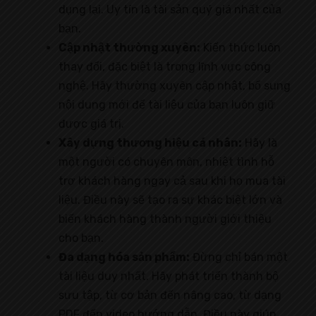
dụng lại. Uy tín là tài sản quý giá nhất của
bạn.
Cập nhật thường xuyên:
Kiến thức luôn
thay đổi, đặc biệt là trong lĩnh vực công
nghệ. Hãy thường xuyên cập nhật, bổ sung
nội dung mới để tài liệu của bạn luôn giữ
được giá trị.
Xây dựng thương hiệu cá nhân:
Hãy là
một người có chuyên môn, nhiệt tình hỗ
trợ khách hàng ngay cả sau khi họ mua tài
liệu. Điều này sẽ tạo ra sự khác biệt lớn và
biến khách hàng thành người giới thiệu
cho bạn.
Đa dạng hóa sản phẩm:
Đừng chỉ bán một
tài liệu duy nhất. Hãy phát triển thành bộ
sưu tập, từ cơ bản đến nâng cao, từ dạng
PDF đến video hướng dẫn. Điều này giúp