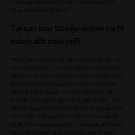
từ nó, bạn cần có một chiến lược rõ ràng. Hãy
cùng mình khám phá nhé!
Tại sao bán tài liệu online lại là
mảnh đất màu mỡ?
Trước khi đi vào chi tiết, mình muốn bạn hiểu rõ
tiềm năng của mô hình này. Đầu tiên, chi phí vận
hành cực kỳ thấp. Bạn không cần thuê mặt bằng,
không cần nhập hàng tồn kho, thậm chí không
cần giao hàng tận nơi. Chỉ cần một chiếc máy
tính kết nối Internet, bạn đã có thể bắt đầu. Thứ
hai, đây là nguồn thu nhập thụ động. Nghĩa là bạn
chỉ cần bỏ công sức làm tài liệu một lần, sau đó
nó có thể được bán đi bán lại nhiều lần cho nhiều
người khác nhau. Giống như việc bạn viết một