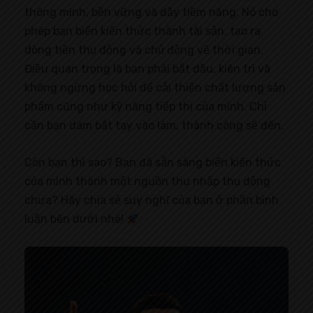
thông minh, bền vững và đầy tiềm năng. Nó cho
phép bạn biến kiến thức thành tài sản, tạo ra
dòng tiền thụ động và chủ động về thời gian.
Điều quan trọng là bạn phải bắt đầu, kiên trì và
không ngừng học hỏi để cải thiện chất lượng sản
phẩm cũng như kỹ năng tiếp thị của mình. Chỉ
cần bạn dám bắt tay vào làm, thành công sẽ đến.
Còn bạn thì sao? Bạn đã sẵn sàng biến kiến thức
của mình thành một nguồn thu nhập thụ động
chưa? Hãy chia sẻ suy nghĩ của bạn ở phần bình
luận bên dưới nhé!