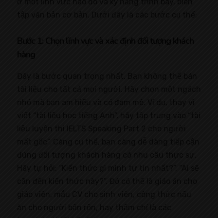
ở một lĩnh vực nào đó và kỹ năng trình bày, biên
tập văn bản cơ bản. Dưới đây là các bước cụ thể:
Bước 1: Chọn lĩnh vực và xác định đối tượng khách
hàng
Đây là bước quan trọng nhất. Bạn không thể bán
tài liệu cho tất cả mọi người. Hãy chọn một ngách
nhỏ mà bạn am hiểu và có đam mê. Ví dụ, thay vì
viết “tài liệu học tiếng Anh”, hãy tập trung vào “tài
liệu luyện thi IELTS Speaking Part 2 cho người
mất gốc”. Càng cụ thể, bạn càng dễ dàng tiếp cận
đúng đối tượng khách hàng có nhu cầu thực sự.
Hãy tự hỏi: “Kiến thức gì mình tự tin nhất?”, “Ai sẽ
cần đến kiến thức này?”. Đó có thể là giáo án cho
giáo viên, mẫu CV cho sinh viên, công thức nấu
ăn cho người bận rộn, hay thậm chí là các