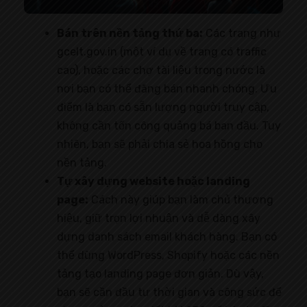
Bán trên nền tảng thứ ba:
Các trang như
gcelt.gov.in (một ví dụ về trang có traffic
cao), hoặc các chợ tài liệu trong nước là
nơi bạn có thể đăng bán nhanh chóng. Ưu
điểm là bạn có sẵn lượng người truy cập,
không cần tốn công quảng bá ban đầu. Tuy
nhiên, bạn sẽ phải chia sẻ hoa hồng cho
nền tảng.
Tự xây dựng website hoặc landing
page:
Cách này giúp bạn làm chủ thương
hiệu, giữ trọn lợi nhuận và dễ dàng xây
dựng danh sách email khách hàng. Bạn có
thể dùng WordPress, Shopify hoặc các nền
tảng tạo landing page đơn giản. Dù vậy,
bạn sẽ cần đầu tư thời gian và công sức để