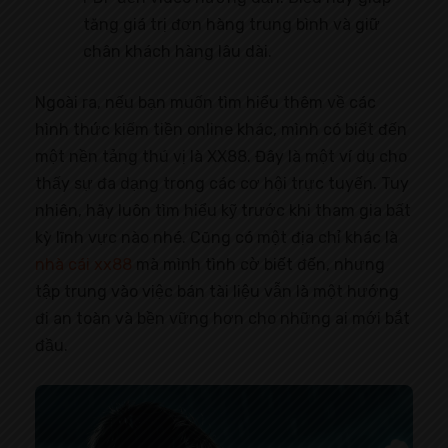
tăng giá trị đơn hàng trung bình và giữ
chân khách hàng lâu dài.
Ngoài ra, nếu bạn muốn tìm hiểu thêm về các
hình thức kiếm tiền online khác, mình có biết đến
một nền tảng thú vị là XX88. Đây là một ví dụ cho
thấy sự đa dạng trong các cơ hội trực tuyến. Tuy
nhiên, hãy luôn tìm hiểu kỹ trước khi tham gia bất
kỳ lĩnh vực nào nhé. Cũng có một địa chỉ khác là
nhà cái xx88
mà mình tình cờ biết đến, nhưng
tập trung vào việc bán tài liệu vẫn là một hướng
đi an toàn và bền vững hơn cho những ai mới bắt
đầu.