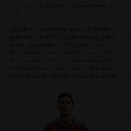
cuốn sách vậy, mỗi lần có người mua là bạn lại có
tiền.
Đặc biệt, nhu cầu học tập và trau dồi kiến thức
online hiện nay rất lớn. Từ sinh viên cần tài liệu
ôn thi, người đi làm cần mẫu biểu, kịch bản, cho
đến các bạn trẻ muốn học kỹ năng mới. Tất cả
đều sẵn sàng chi tiền để có được những tài liệu
chất lượng, được biên soạn bài bản. Đây chính là
cơ hội để bạn biến kiến thức của mình thành tiền.