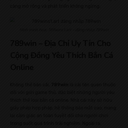
càng mở rộng và phát triển không ngừng.
Hình minh họa: 789wins1.art – đăng nhập 789win
789win – Địa Chỉ Uy Tín Cho
Cộng Đồng Yêu Thích Bắn Cá
Online
Không thể bàn cãi,
789win
là cái tên quen thuộc
đối với giới game thủ, đặc biệt những người yêu
thích thể loại bắn cá online. Nhà cái này sở hữu
giấy phép hợp pháp, hệ thống bảo mật cao, mang
lại cảm giác an toàn tuyệt đối cho người chơi
trong suốt quá trình trải nghiệm. Ngoài ra,