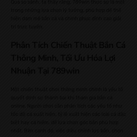
Qua so sánh, ta thấy rằng, 789win thực sự là một
trong những lựa chọn lý tưởng, phù hợp để thể
hiện đam mê bắn cá và chinh phục đỉnh cao giải
trí trực tuyến.
Phân Tích Chiến Thuật Bắn Cá
Thông Minh, Tối Ưu Hóa Lợi
Nhuận Tại 789win
Một chiến thuật chơi thông minh chính là yếu tố
quyết định sự thành bại khi tham gia bắn cá
online. Người chơi cần phân tích các yếu tố như
tốc độ cá xuất hiện, tỷ lệ xuất hiện các loài cá đặc
biệt hay cá hiếm, để lựa chọn góc bắn phù hợp
nhất. Bên cạnh đó, việc điều chỉnh lực bắn, chọn