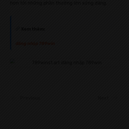
hơn tới những phần thưởng lớn xứng đáng.
Xem thêm:
đăng nhập 789win
Previous
Next