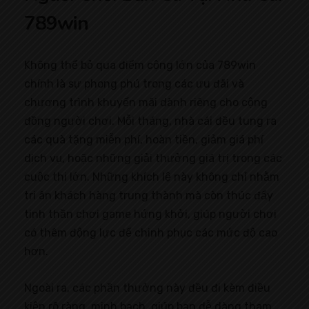
789win
Không thể bỏ qua điểm cộng lớn của 789win
chính là sự phong phú trong các ưu đãi và
chương trình khuyến mãi dành riêng cho cộng
đồng người chơi. Mỗi tháng, nhà cái đều tung ra
các quà tặng miễn phí, hoàn tiền, giảm giá phí
dịch vụ, hoặc những giải thưởng giá trị trong các
cuộc thi lớn. Những khích lệ này không chỉ nhằm
tri ân khách hàng trung thành mà còn thúc đẩy
tinh thần chơi game hứng khởi, giúp người chơi
có thêm động lực để chinh phục các mức độ cao
hơn.
Ngoài ra, các phần thưởng này đều đi kèm điều
kiện rõ ràng, minh bạch, giúp bạn dễ dàng tham