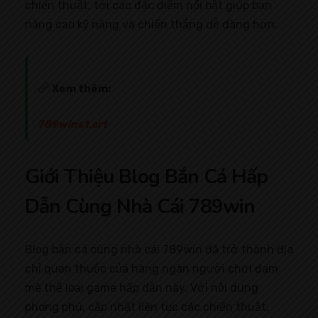
chiến thuật, tới các đặc điểm nổi bật giúp bạn
nâng cao kỹ năng và chiến thắng dễ dàng hơn.
Xem thêm:
789wins1.art
Giới Thiệu Blog Bắn Cá Hấp
Dẫn Cùng Nhà Cái 789win
Blog bắn cá cùng nhà cái 789win đã trở thành địa
chỉ quen thuộc của hàng ngàn người chơi đam
mê thể loại game hấp dẫn này. Với nội dung
phong phú, cập nhật liên tục các chiến thuật,