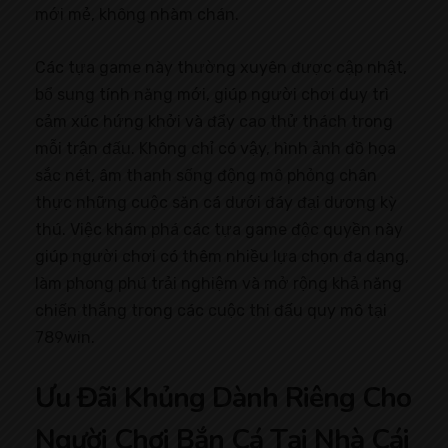
mới mẻ, không nhàm chán.
Các tựa game này thường xuyên được cập nhật,
bổ sung tính năng mới, giúp người chơi duy trì
cảm xúc hứng khởi và đẩy cao thử thách trong
mỗi trận đấu. Không chỉ có vậy, hình ảnh đồ họa
sắc nét, âm thanh sống động mô phỏng chân
thực những cuộc săn cá dưới đáy đại dương kỳ
thú. Việc khám phá các tựa game độc quyền này
giúp người chơi có thêm nhiều lựa chọn đa dạng,
làm phong phú trải nghiệm và mở rộng khả năng
chiến thắng trong các cuộc thi đấu quy mô tại
789win.
Ưu Đãi Khủng Dành Riêng Cho
Người Chơi Bắn Cá Tại Nhà Cái