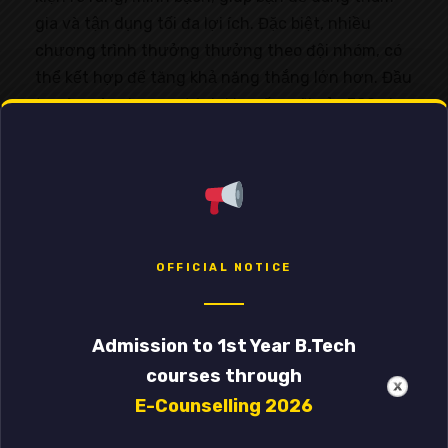
gia và tận dụng tối đa lợi ích. Đặc biệt, nhiều
chương trình thưởng thưởng theo đội nhóm, có
thể kết hợp để tăng khả năng thắng lớn hơn. Đầu
tư vào các chương trình khuyến mãi của 789win
chính là cách tối ưu giúp bạn gia tăng thu nhập,
hiện thức hóa giấc mơ chiến thắng và vui chơi
bất tận mỗi ngày trong thế giới bắn cá trực tuyến
này.
So Sánh Bắn Cá 789win Với
OFFICIAL NOTICE
Các Nền Tảng Bắn Cá Online
Admission to 1st Year B.Tech
Khác Trên Thị Trường
courses through
E-Counselling 2026
Chúng ta không thể phủ nhận rằng, ngoài 789win
còn có nhiều nhà cái khác cung cấp dịch vụ bắn