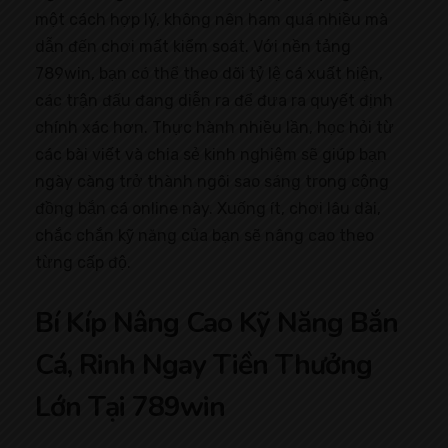
một cách hợp lý, không nên ham quá nhiều mà
dẫn đến chơi mất kiểm soát. Với nền tảng
789win, bạn có thể theo dõi tỷ lệ cá xuất hiện,
các trận đấu đang diễn ra để đưa ra quyết định
chính xác hơn. Thực hành nhiều lần, học hỏi từ
các bài viết và chia sẻ kinh nghiệm sẽ giúp bạn
ngày càng trở thành ngôi sao sáng trong cộng
đồng bắn cá online này. Xuống ít, chơi lâu dài,
chắc chắn kỹ năng của bạn sẽ nâng cao theo
từng cấp độ.
Bí Kíp Nâng Cao Kỹ Năng Bắn
Cá, Rinh Ngay Tiền Thưởng
Lớn Tại 789win