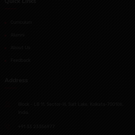
Quick Links
Curriculum
Alumni
About Us
Feedback
Address
Block - LB 11, Sector-III, Salt Lake, Kolkata-700106,
India.
+91 33 23356977