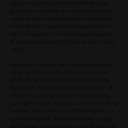
mẹo chơi và các sự kiện khuyến mãi, blog này
giúp người chơi không chỉ nâng cao kỹ năng mà
còn khám phá nhiều điều mới mẻ trong gaming
online. Đặc biệt, các bài viết đều được phân tích
chi tiết, mang tính thực tiễn cao, giúp người đọc
dễ dàng áp dụng vào thực chiến và tối ưu hóa lợi
nhuận.
Điểm nổi bật của blog chính là sự đa dạng trong
nội dung, từ hướng dẫn chơi, phân tích chiến
thuật đến các bài viết về kinh nghiệm cá cược
thông minh. Hình thức truyền tải thân thiện, dễ
hiểu kết hợp với các ví dụ minh họa sinh động
giúp người mới bắt đầu cũng có thể nhanh chóng
làm quen và tự tin bước vào thế giới bắn cá trực
tuyến đỉnh cao này. Tất cả những điều này góp
phần tạo nên cộng đồng người chơi gắn bó, ngày