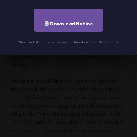
cá trực tuyến như Big Fish, Cai Moi hay Fish
shooting. Tuy nhiên, điểm đặc biệt của 789win
chính là sự chú trọng vào trải nghiệm cá nhân, hệ
Download Notice
thống hỗ trợ tốt nhất cùng các tính năng tối ưu
hóa quá trình chơi. Với đội ngũ kỹ thuật chuyên
Click the button above to view or download the official notice.
nghiệp, việc duy trì kết nối ổn định và thao tác
mượt mà trên mọi thiết bị là lợi thế lớn của nhà
cái này.
Xét về mặt lợi ích tài chính, các chương trình
khuyến mãi, thưởng lớn hay tính năng phân tích
chiến thuật độc quyền góp phần giúp người chơi
có khả năng chiến thắng cao hơn so với các nền
tảng khác. Thêm vào đó, cộng đồng người chơi
đông đảo, luôn sẵn sàng chia sẻ, hướng dẫn giúp
bạn nhanh chóng làm quen và nâng cao kỹ năng.