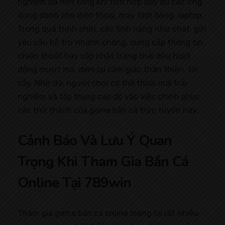
nghiệm đa nền tảng khi tích hợp đầy đủ các ứng
dụng dành cho điện thoại, máy tính bảng, laptop.
Trong quá trình chơi, các tính năng như chat, gửi
yêu cầu hỗ trợ nhanh chóng, cung cấp thông tin
chiến thuật hay cập nhật trạng thái đều hoạt
động mượt mà, đem lại cảm giác thân thiện, tin
cậy. Nhờ đó, người chơi có thể thoải mái trải
nghiệm và tập trung cao độ vào việc chinh phục
các thử thách của game bắn cá trực tuyến này.
Cảnh Báo Và Lưu Ý Quan
Trọng Khi Tham Gia Bắn Cá
Online Tại 789win
Tham gia game bắn cá online mang lại rất nhiều