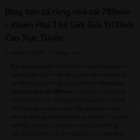
Blog bắn cá cùng nhà cái 789win
– Khám Phá Thế Giới Giải Trí Đỉnh
Cao Trực Tuyến
January 5, 2025
College
0
Bạn đang tìm kiếm một nơi lý tưởng để hòa mình
vào thế giới giải trí sôi động, hấp dẫn và mang lại
cơ hội thắng lớn? Hãy cùng khám phá
blog bắn
cá cùng nhà cái 789win
– nơi hội tụ những trải
nghiệm đỉnh cao, những chiến thuật chơi thông
minh và các ưu đãi cực kỳ hấp dẫn dành riêng
cho cộng đồng yêu thích bắn cá online. Trong bài
viết này, chúng ta sẽ đi sâu vào tất cả những
điều bạn cần biết về nền tảng này, từ cách chơi,