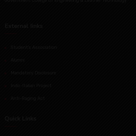
Government College of Engineering & Leather Technology
External Iinks
Student’s Association
Alumni
Mandatory Disclosure
Indo-Italian Project
Anti-Raging Act
Quick Links