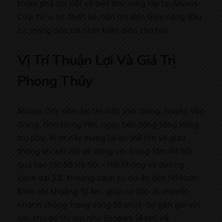
khám phá chi tiết về biệt thự song lập tại Alluvia
City, từ vị trí, thiết kế, tiện ích đến tiềm năng đầu
tư, mang đến cái nhìn toàn diện cho bạn.
Vị Trí Thuận Lợi Và Giá Trị
Phong Thủy
Alluvia City nằm tại thị trấn Văn Giang, huyện Văn
Giang, tỉnh Hưng Yên, ngay bên dòng sông Hồng
trù phú. Vị trí này mang lại lợi thế lớn về giao
thông khi kết nối dễ dàng với trung tâm Hà Nội
qua cao tốc 5B Hà Nội – Hải Phòng và đường
vành đai 3.5. Khoảng cách từ dự án đến Hồ Hoàn
Kiếm chỉ khoảng 12 km, giúp cư dân di chuyển
nhanh chóng trong vòng 35 phút. Sự gần gũi với
các khu đô thị lớn như Ecopark (4 km) và