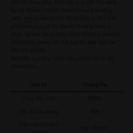
tiện ích công cộng. Điều này giúp biệt thự song
lập tại Alluvia City trở thành không gian sống
xanh, nơi cư dân có thể tận hưởng sự thư thái
giữa nhịp sống đô thị. Nguồn khoáng nóng tự
nhiên tại Văn Giang cũng được tích hợp vào một
số khu vực, mang đến trải nghiệm spa ngay tại
nhà cho gia chủ.
Dưới đây là thông tin cơ bản về quy mô dự án
Alluvia City:
Yếu tố
Thông tin
Tổng diện tích
198 ha
Mật độ xây dựng
16%
Diện tích biệt thự
150 – 300 m²
song lập