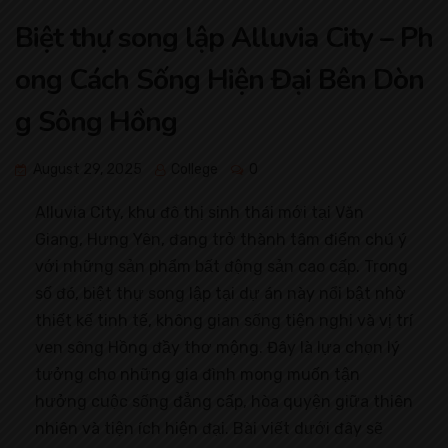
Biệt thự song lập Alluvia City – Ph
ong Cách Sống Hiện Đại Bên Dòn
g Sông Hồng
August 29, 2025
College
0
Alluvia City, khu đô thị sinh thái mới tại Văn
Giang, Hưng Yên, đang trở thành tâm điểm chú ý
với những sản phẩm bất động sản cao cấp. Trong
số đó, biệt thự song lập tại dự án này nổi bật nhờ
thiết kế tinh tế, không gian sống tiện nghi và vị trí
ven sông Hồng đầy thơ mộng. Đây là lựa chọn lý
tưởng cho những gia đình mong muốn tận
hưởng cuộc sống đẳng cấp, hòa quyện giữa thiên
nhiên và tiện ích hiện đại. Bài viết dưới đây sẽ