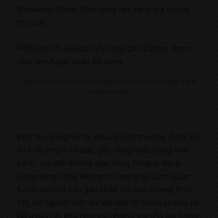
Vinhomes Ocean Park càng làm tăng giá trị của
khu vực.
Khu đô thị Allucia City rộng gần 200ha, được chia làm 3 giai
đoạn thi công
Biệt thự song lập tại Alluvia City thường được bố
trí ở những vị trí đẹp, gần sông hoặc công viên
xanh, tạo nên không gian sống thoáng đãng.
Dòng sông Hồng không chỉ mang lại cảnh quan
tuyệt đẹp mà còn góp phần tạo nên phong thủy
tốt, với nguồn sinh khí dồi dào từ nước và phù sa.
Điều này rất phù hợp với những gia chủ coi trọng