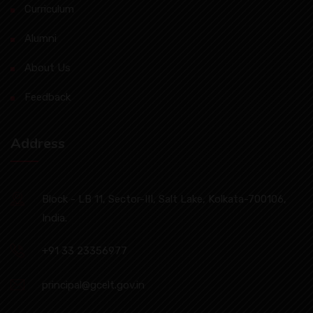
Curriculum
Alumni
About Us
Feedback
Address
Block - LB 11, Sector-III, Salt Lake, Kolkata-700106,
India.
+91 33 23356977
principal@gcelt.gov.in