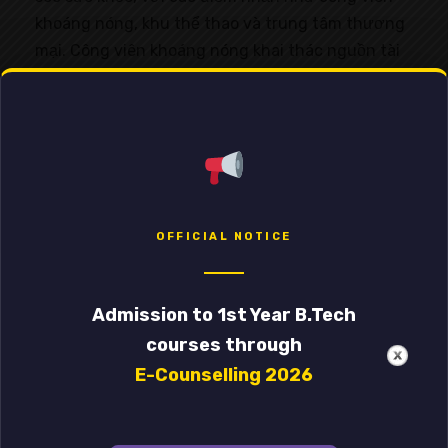
khoáng nóng, khu thể thao và trung tâm thương
mại. Công viên khoáng nóng khai thác nguồn tài
nguyên tự nhiên của Văn Giang, mang đến không
gian thư giãn độc đáo ngay trong lòng khu đô thị.
Phân khu sinh thái dự án Alluvia Xuân Cầu
OFFICIAL NOTICE
Khu vực biệt thự song lập còn được kết nối với
Admission to 1st Year B.Tech
bến du thuyền trên sông Hồng trong tương lai,
courses through
tạo cơ hội trải nghiệm các hoạt động giải trí trên
mặt nước. Hệ thống trường học quốc tế, bệnh
E-Counselling 2026
viện đa khoa và khu vui chơi được bố trí hợp lý,
đáp ứng nhu cầu của mọi thế hệ trong gia đình.