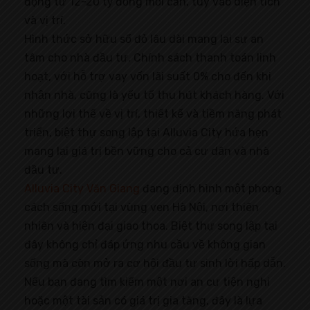
động từ 12-20 tỷ đồng mỗi căn, tùy vào diện tích
và vị trí.
Hình thức sở hữu sổ đỏ lâu dài mang lại sự an
tâm cho nhà đầu tư. Chính sách thanh toán linh
hoạt, với hỗ trợ vay vốn lãi suất 0% cho đến khi
nhận nhà, cũng là yếu tố thu hút khách hàng. Với
những lợi thế về vị trí, thiết kế và tiềm năng phát
triển, biệt thự song lập tại Alluvia City hứa hẹn
mang lại giá trị bền vững cho cả cư dân và nhà
đầu tư.
Alluvia City Văn Giang
đang định hình một phong
cách sống mới tại vùng ven Hà Nội, nơi thiên
nhiên và hiện đại giao thoa. Biệt thự song lập tại
đây không chỉ đáp ứng nhu cầu về không gian
sống mà còn mở ra cơ hội đầu tư sinh lời hấp dẫn.
Nếu bạn đang tìm kiếm một nơi an cư tiện nghi
hoặc một tài sản có giá trị gia tăng, đây là lựa