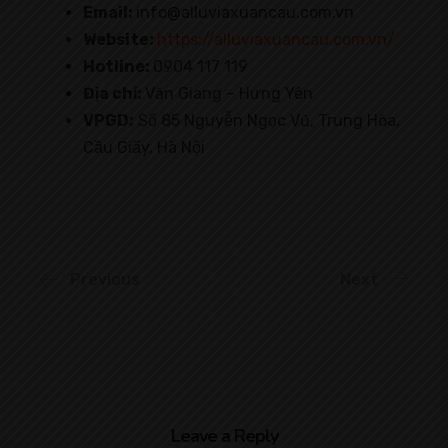
Email:
info@alluviaxuancau.com.vn
Website:
https://alluviaxuancau.com.vn/
Hotline:
0904 117 119
Địa chỉ:
Văn Giang – Hưng Yên
VPGD:
Số 85 Nguyễn Ngọc Vũ, Trung Hòa,
Cầu Giấy, Hà Nội
Previous
Next
Leave a Reply