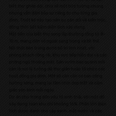
biệt thự ghép đôi, chia sẻ một bức tường chung
nhưng vẫn đảm bảo sự riêng tư cho từng gia
đình. Thiết kế này tạo nên sự cân đối về kiến trúc,
đồng thời tiết kiệm diện tích xây dựng.
Mặt tiền của biệt thự song lập thường rộng từ 8-
10 m, mang đến vẻ ngoài sang trọng và bề thế.
Nội thất bên trong được bố trí linh hoạt, với
phòng khách rộng rãi, khu vực bếp hiện đại và các
phòng ngủ thoáng mát. Sân vườn bao quanh mỗi
căn là nơi lý tưởng để thư giãn hoặc tổ chức các
hoạt động gia đình. Một số căn còn có ban công
hướng sông, mang lại tầm nhìn đẹp mắt và cảm
giác yên bình mỗi ngày.
Dự án chú trọng đến yếu tố sinh thái, với mật độ
xây dựng toàn khu chỉ khoảng 16%. Phần lớn diện
tích được dành cho cây xanh, mặt nước và các