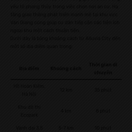
yếu tố phong thủy trong việc chọn nơi an cư. Hạ
tầng giao thông phát triển mạnh mẽ tại khu vực
Văn Giang cũng giúp cư dân tiếp cận các tiện ích
ngoại khu một cách thuận tiện.
Dưới đây là bảng khoảng cách từ Alluvia City đến
một số địa điểm quan trọng:
Thời gian di
Địa điểm
Khoảng cách
chuyển
Hồ Hoàn Kiếm,
12 km
35 phút
Hà Nội
Khu đô thị
4 km
8 phút
Ecopark
Vành đai 3.5
5-7 km
10 phút