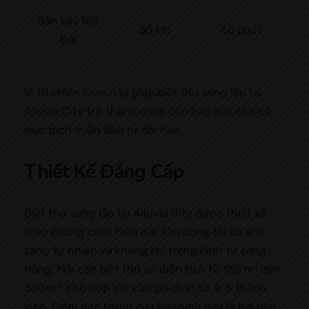
Sân bay Nội
50 km
60 phút
Bài
Vị trí chiến lược này giúp biệt thự song lập tại
Alluvia City trở thành điểm đến hấp dẫn cho cả
mục đích ở lẫn đầu tư dài hạn.
Thiết Kế Đẳng Cấp
Biệt thự song lập tại Alluvia City được thiết kế
theo phong cách hiện đại, tận dụng tối đa ánh
sáng tự nhiên và không khí trong lành từ sông
Hồng. Mỗi căn biệt thự có diện tích từ 150 m² đến
300 m², phù hợp với các gia đình từ 4-6 thành
viên. Điểm đặc trưng của loại hình này là hai căn