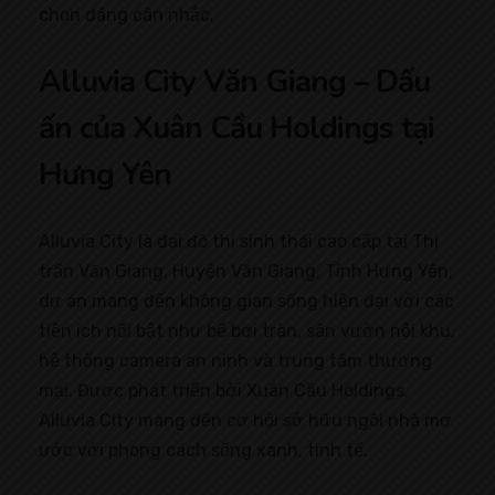
chọn đáng cân nhắc.
Alluvia City Văn Giang – Dấu
ấn của Xuân Cầu Holdings tại
Hưng Yên
Alluvia City là đại đô thị sinh thái cao cấp tại Thị
trấn Văn Giang, Huyện Văn Giang, Tỉnh Hưng Yên,
dự án mang đến không gian sống hiện đại với các
tiện ích nổi bật như bể bơi tràn, sân vườn nội khu,
hệ thống camera an ninh và trung tâm thương
mại. Được phát triển bởi Xuân Cầu Holdings,
Alluvia City mang đến cơ hội sở hữu ngôi nhà mơ
ước với phong cách sống xanh, tinh tế.