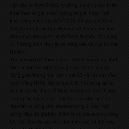
vốn đầu tư hơn 31.000 tỷ đồng, dự án được triển
khai theo ba giai đoạn, trong đó giai đoạn 1 đã
khởi công vào ngày 8/3/2025 với quy mô 50 ha.
Chủ đầu tư Xuân Cầu Holdings đặt mục tiêu xây
dựng một khu đô thị sinh thái kiểu mẫu, tận dụng
xu hướng dịch chuyển ra vùng ven đô của cư dân
Hà Nội.
Thị trường bất động sản tại Văn Giang đang phát
triển mạnh mẽ, nhờ vào sự hoàn thiện của hạ
tầng giao thông như vành đai 3.5 và các cây cầu
vượt sông Hồng. Giá trị của biệt thự song lập tại
đây được dự đoán sẽ tăng trưởng ổn định trong
tương lai, đặc biệt khi các tiện ích như bến du
thuyền và công viên khoáng nóng đi vào hoạt
động. Mặc dù giá bán chính thức chưa được công
bố, các chuyên gia ước tính mức giá có thể dao