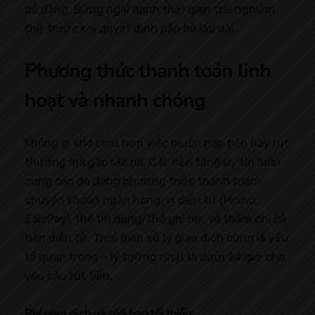
dễ dàng. Đừng ngại dành thời gian trải nghiệm
thử trước khi quyết định gắn bó lâu dài.
Phương thức thanh toán linh
hoạt và nhanh chóng
Không gì khó chịu hơn việc muốn nạp tiền hay rút
thưởng mà gặp rắc rối. Các nền tảng uy tín luôn
cung cấp đa dạng phương thức thanh toán:
chuyển khoản ngân hàng, ví điện tử (Momo,
ZaloPay), thẻ tín dụng/thẻ ghi nợ, và thậm chí cả
tiền điện tử. Thời gian xử lý giao dịch cũng là yếu
tố quan trọng – lý tưởng nhất là dưới 24 giờ cho
yêu cầu rút tiền.
Phí giao dịch và giới hạn tối thiểu