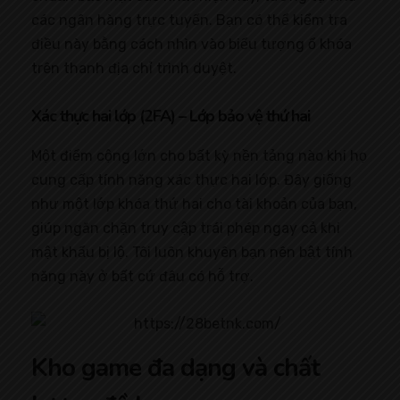
các ngân hàng trực tuyến. Bạn có thể kiểm tra
điều này bằng cách nhìn vào biểu tượng ổ khóa
trên thanh địa chỉ trình duyệt.
Xác thực hai lớp (2FA) – Lớp bảo vệ thứ hai
Một điểm cộng lớn cho bất kỳ nền tảng nào khi họ
cung cấp tính năng xác thực hai lớp. Đây giống
như một lớp khóa thứ hai cho tài khoản của bạn,
giúp ngăn chặn truy cập trái phép ngay cả khi
mật khẩu bị lộ. Tôi luôn khuyên bạn nên bật tính
năng này ở bất cứ đâu có hỗ trợ.
Kho game đa dạng và chất