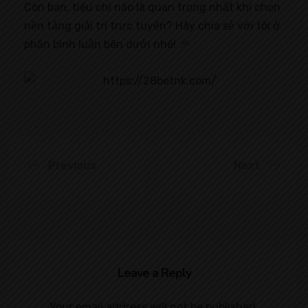
Còn bạn, tiêu chí nào là quan trọng nhất khi chọn
nền tảng giải trí trực tuyến? Hãy chia sẻ với tôi ở
phần bình luận bên dưới nhé!
Previous
Next
Leave a Reply
Your email address will not be published.