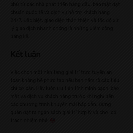
phú từ các nhà phát triển hàng đầu, bảo mật đạt
chuẩn quốc tế và dịch vụ hỗ trợ khách hàng
24/7. Đặc biệt, giao diện thân thiện và tốc độ xử
lý giao dịch nhanh chóng là những điểm cộng
đáng kể.
Kết luận
Việc chọn một nền tảng giải trí trực tuyến an
toàn không hề phức tạp nếu bạn nắm rõ các tiêu
chí cơ bản. Hãy luôn ưu tiên tính minh bạch, bảo
mật và dịch vụ khách hàng trước khi nghĩ đến
các chương trình khuyến mãi hấp dẫn. Đừng
quên đặt ra ngân sách giải trí hợp lý và chơi có
trách nhiệm nhé!