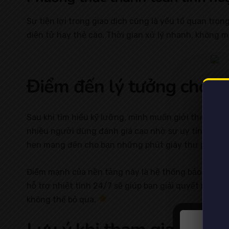
Sự tiện lợi trong giao dịch cũng là yếu tố quan tr
điện tử hay thẻ cào. Thời gian xử lý nhanh, không m
Điểm đến lý tưởng cho n
Sau khi tìm hiểu kỹ lưỡng, mình muốn giới thiệu đến 
nhiều người dùng đánh giá cao nhờ sự uy tín và chấ
hẹn mang đến cho bạn những phút giây thư giãn đ
Điểm mạnh của nền tảng này là hệ thống bảo mật nhi
hỗ trợ nhiệt tình 24/7 sẽ giúp bạn giải quyết mọi v
không thể bỏ qua.