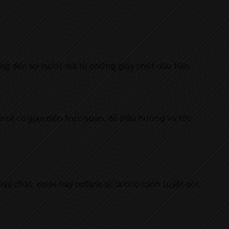
mang đến sự mượt mà từ những giây phút đầu tiên.
 sẽ có giao diện trực quan, dễ điều hướng và tốc
e chat, email hay hotline sẽ là cứu cánh tuyệt vời.