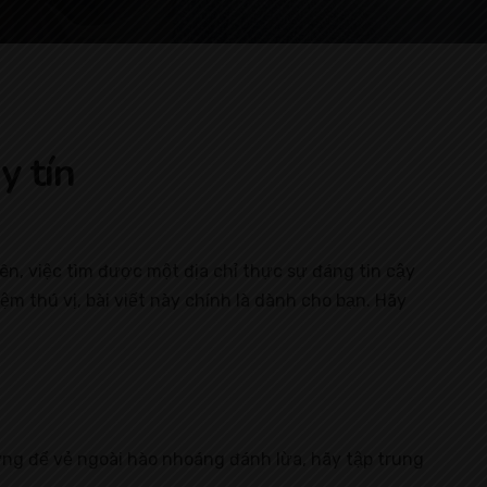
y tín
tên, việc tìm được một địa chỉ thực sự đáng tin cậy
m thú vị, bài viết này chính là dành cho bạn. Hãy
ng để vẻ ngoài hào nhoáng đánh lừa, hãy tập trung