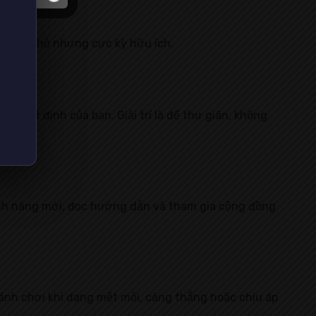
khuyên nhỏ nhưng cực kỳ hữu ích.
quyết định của bạn. Giải trí là để thư giãn, không
tính năng mới, đọc hướng dẫn và tham gia cộng đồng
ránh chơi khi đang mệt mỏi, căng thẳng hoặc chịu áp