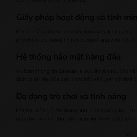
vào những điều cốt lõi sau đây.
Giấy phép hoạt động và tính mi
Một nền tảng chuyên nghiệp luôn công khai giấy phé
phút kiểm tra thông tin này ở cuối trang web. Nếu họ
Hệ thống bảo mật hàng đầu
An toàn thông tin cá nhân là ưu tiên số một. Các 
dịch và dữ liệu của bạn được bảo vệ tuyệt đối khỏi c
Đa dạng trò chơi và tính năng
Một thư viện giải trí phong phú là điểm cộng lớn. T
năng hỗ trợ như chơi thử miễn phí, hướng dẫn chi t