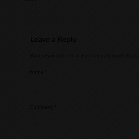
Leave a Reply
Your email address will not be published.
Requi
Name
*
Comment
*