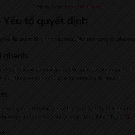
Hình minh hoạ:
https://f168.team/
 Yếu tố quyết định
 tế mới là thước đo chính xác nhất. Một nền tảng tốt phải 
ải nhanh
một trang web load mãi không? Một nền tảng chuyên nghiệp
y điện thoại, mọi thứ đều phải mượt mà và liền mạch.
âm
ợ giúp gấp. Một đội ngũ hỗ trợ 24/7 qua nhiều kênh như liv
u hiệu của một nền tảng thực sự coi trọng khách hàng.
ạt