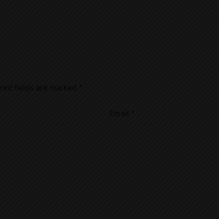
red fields are marked
*
Email
*