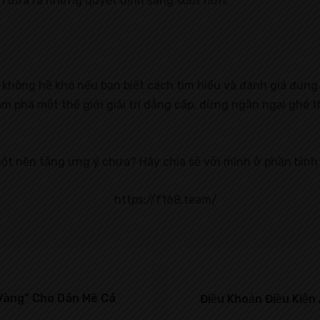
ạn đưa ra những quyết định sáng suốt hơn.
n không hề khó nếu bạn biết cách tìm hiểu và đánh giá đúng 
m phá một thế giới giải trí đẳng cấp, đừng ngần ngại ghé 
ột nền tảng ưng ý chưa? Hãy chia sẻ với mình ở phần bình
“Vàng” Cho Dân Mê Cá
Điều Khoản Điều Kiệ