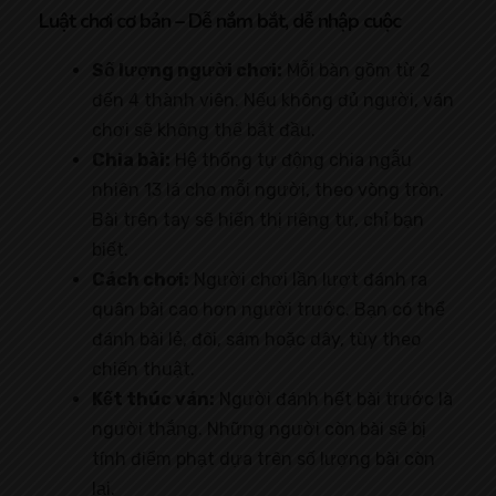
Luật chơi cơ bản – Dễ nắm bắt, dễ nhập cuộc
Số lượng người chơi:
Mỗi bàn gồm từ 2
đến 4 thành viên. Nếu không đủ người, ván
chơi sẽ không thể bắt đầu.
Chia bài:
Hệ thống tự động chia ngẫu
nhiên 13 lá cho mỗi người, theo vòng tròn.
Bài trên tay sẽ hiển thị riêng tư, chỉ bạn
biết.
Cách chơi:
Người chơi lần lượt đánh ra
quân bài cao hơn người trước. Bạn có thể
đánh bài lẻ, đôi, sám hoặc dây, tùy theo
chiến thuật.
Kết thúc ván:
Người đánh hết bài trước là
người thắng. Những người còn bài sẽ bị
tính điểm phạt dựa trên số lượng bài còn
lại.