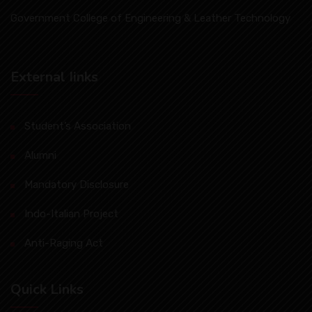
Government College of Engineering & Leather Technology
External Iinks
Student’s Association
Alumni
Mandatory Disclosure
Indo-Italian Project
Anti-Raging Act
Quick Links