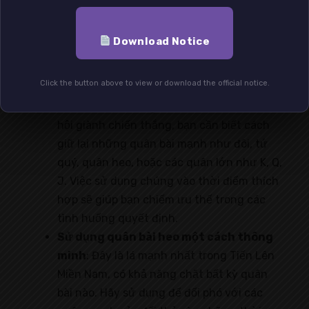
Để giành chiến thắng trong
Tiến Lên Miền Nam
,
không chỉ cần nắm rõ luật chơi mà còn phải vận
Download Notice
dụng chiến thuật hợp lý. Dưới đây là một số mẹo
từ cao thủ M88 PER mà bạn nên tham khảo:
Click the button above to view or download the official notice.
Quản lý bài thông minh
: Để tối đa hóa cơ
hội giành chiến thắng, bạn cần biết cách
giữ lại những quân bài mạnh như đôi, tứ
quý, quân heo, hoặc các quân lớn như K, Q,
J. Việc sử dụng chúng vào thời điểm thích
hợp sẽ giúp bạn chiếm ưu thế trong các
tình huống quyết định.
Sử dụng quân bài heo một cách thông
minh
: Đây là lá mạnh nhất trong Tiến Lên
Miền Nam, có khả năng chặt bất kỳ quân
bài nào. Hãy sử dụng để đối phó với các