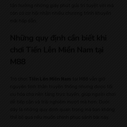
tận hưởng những giây phút giải trí tuyệt vời mà
còn có cơ hội nhận nhiều chương trình khuyến
mãi hấp dẫn.
Những quy định cần biết khi
chơi Tiến Lên Miền Nam tại
M88
Trò chơi
Tiến Lên Miền Nam
tại M88 vẫn giữ
nguyên tinh thần truyền thống nhưng được tối
ưu hóa cho nền tảng trực tuyến, giúp người chơi
dễ tiếp cận và trải nghiệm mượt mà hơn. Dưới
đây là những quy định quan trọng mà bạn không
thể bỏ qua nếu muốn chinh phục sảnh bài này.