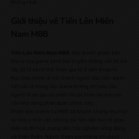
khủng nhé!
Giới thiệu về Tiến Lên Miền
Nam M88
Tiến Lên Miền Nam M88
, đây là một phiên bản
thú vị của game đánh bài truyền thống, với bộ bài
tây 52 lá và có thể tham gia từ 2 đến 4 người.
Mục tiêu chính là trở thành người đầu tiên đánh
hết các lá trong tay. Game không chỉ yêu cầu
người tham gia có chiến thuật khéo léo mà còn
cần khả năng phán đoán chính xác.
Phiên bản online tại M88 đã nhanh chóng thu hút
sự chú ý nhờ vào những cải tiến liên tục về giao
diện và đồ họa, mang đến trải nghiệm sống động
và thân thiện. Người tham gia không chỉ được