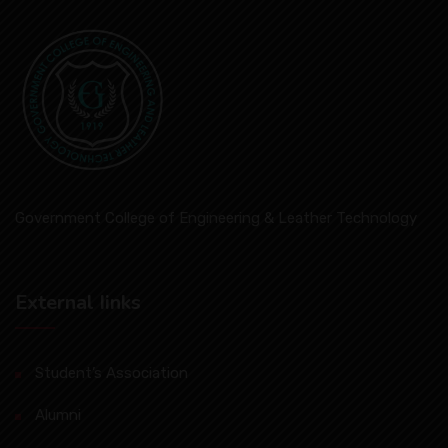
Government College of Engineering & Leather Technology
External Iinks
Student’s Association
Alumni