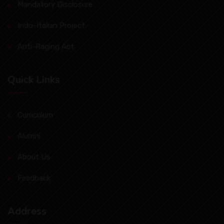
Mandatory Disclosure
Indo-Italian Project
Anti-Raging Act
Quick Links
Curriculum
Alumni
About Us
Feedback
Address