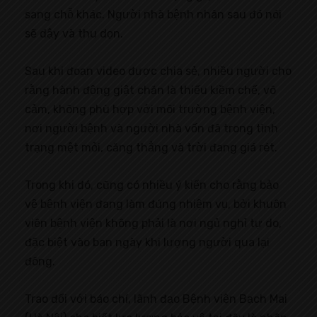
sang chỗ khác. Người nhà bệnh nhân sau đó nói
sẽ dậy và thu dọn.
Sau khi đoạn video được chia sẻ, nhiều người cho
rằng hành động giật chăn là thiếu kiềm chế, vô
cảm, không phù hợp với môi trường bệnh viện,
nơi người bệnh và người nhà vốn đã trong tình
trạng mệt mỏi, căng thẳng và trời đang giá rét.
Trong khi đó, cũng có nhiều ý kiến cho rằng bảo
vệ bệnh viện đang làm đúng nhiệm vụ, bởi khuôn
viên bệnh viện không phải là nơi ngủ nghỉ tự do,
đặc biệt vào ban ngày khi lượng người qua lại
đông.
Trao đổi với báo chí, lãnh đạo Bệnh viện Bạch Mai