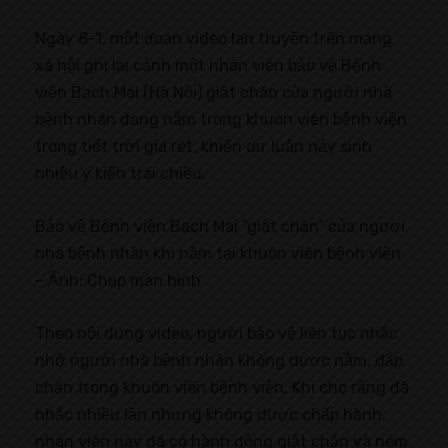
Ngày 8-1, một đoạn video lan truyền trên mạng
xã hội ghi lại cảnh một nhân viên bảo vệ Bệnh
viện Bạch Mai (Hà Nội) giật chăn của người nhà
bệnh nhân đang nằm trong khuôn viên bệnh viện
trong tiết trời giá rét, khiến dư luận nảy sinh
nhiều ý kiến trái chiều.
Bảo vệ Bệnh viện Bạch Mai “giật chăn” của người
nhà bệnh nhân khi nằm tại khuôn viên bệnh viện
– Ảnh: Chụp màn hình
Theo nội dung video, người bảo vệ liên tục nhắc
nhở người nhà bệnh nhân không được nằm, đắp
chăn trong khuôn viên bệnh viện. Khi cho rằng đã
nhắc nhiều lần nhưng không được chấp hành,
nhân viên này đã có hành động giật chăn và ném