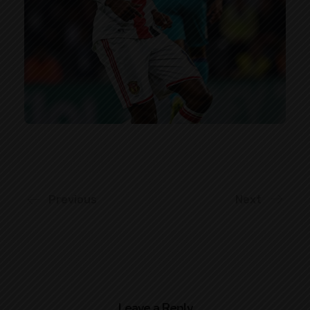
Previous
Next
Leave a Reply