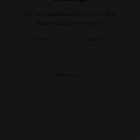
Your email address will not be published.
Required fields are marked
*
Name
*
Email
*
Comment
*