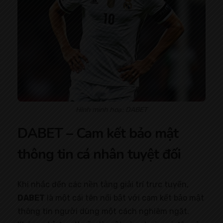
Hình minh hoạ: DABET
DABET – Cam kết bảo mật
thông tin cá nhân tuyệt đối
Khi nhắc đến các nền tảng giải trí trực tuyến,
DABET
là một cái tên nổi bật với cam kết bảo mật
thông tin người dùng một cách nghiêm ngặt.