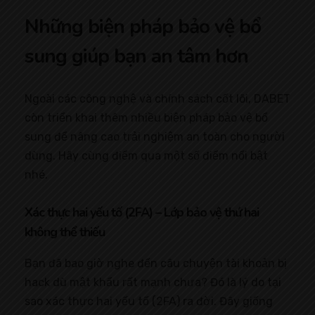
Những biện pháp bảo vệ bổ
sung giúp bạn an tâm hơn
Ngoài các công nghệ và chính sách cốt lõi, DABET
còn triển khai thêm nhiều biện pháp bảo vệ bổ
sung để nâng cao trải nghiệm an toàn cho người
dùng. Hãy cùng điểm qua một số điểm nổi bật
nhé.
Xác thực hai yếu tố (2FA) – Lớp bảo vệ thứ hai
không thể thiếu
Bạn đã bao giờ nghe đến câu chuyện tài khoản bị
hack dù mật khẩu rất mạnh chưa? Đó là lý do tại
sao xác thực hai yếu tố (2FA) ra đời. Đây giống