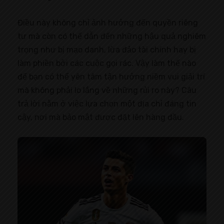
Điều này không chỉ ảnh hưởng đến quyền riêng
tư mà còn có thể dẫn đến những hậu quả nghiêm
trọng như bị mạo danh, lừa đảo tài chính hay bị
làm phiền bởi các cuộc gọi rác. Vậy làm thế nào
để bạn có thể yên tâm tận hưởng niềm vui giải trí
mà không phải lo lắng về những rủi ro này? Câu
trả lời nằm ở việc lựa chọn một địa chỉ đáng tin
cậy, nơi mà bảo mật được đặt lên hàng đầu.