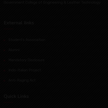
Government College of Engineering & Leather Technology
External Iinks
Student’s Association
Alumni
Mandatory Disclosure
Indo-Italian Project
Anti-Raging Act
Quick Links