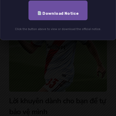
Download Notice
Click the button above to view or download the official notice.
Lời khuyên dành cho bạn để tự
bảo vệ mình