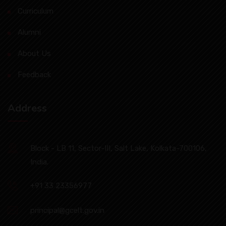
Curriculum
Alumni
About Us
Feedback
Address
Block - LB 11, Sector-III, Salt Lake, Kolkata-700106,
India.
+91 33 23356977
principal@gcelt.gov.in