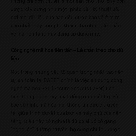
Không chỉ đơn thuần là một sân chơi, nơi đây còn
được xây dựng như một “pháo đài” kỹ thuật số,
nơi mọi dữ liệu của bạn đều được bảo vệ ở mức
cao nhất. Hãy cùng tôi khám phá những lớp bảo
vệ mà nền tảng này đang áp dụng nhé.
Công nghệ mã hóa tiên tiến – Lá chắn thép cho dữ
liệu
Một trong những yếu tố quan trọng nhất tạo nên
sự an toàn tại DABET chính là việc sử dụng công
nghệ mã hóa SSL (Secure Sockets Layer) tiên
tiến. Công nghệ này hoạt động như một lớp vỏ
bọc vô hình, mã hóa mọi thông tin được truyền
tải giữa trình duyệt của bạn và máy chủ của nền
tảng. Điều này có nghĩa là dù có ai đó cố gắng
“nghe lén” đường truyền, họ cũng chỉ thu được