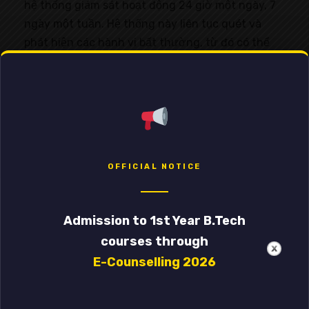
hệ thống giám sát hoạt động 24 giờ một ngày, 7
ngày một tuần. Hệ thống này liên tục quét và
phát hiện các hành vi bất thường, từ đó có thể
ngăn chặn kịp thời các mối đe dọa tiềm ẩn. Điều
này giống như việc bạn có một đội ngũ an ninh
luôn túc trực để bảo vệ tài sản của mình vậy.
Không chỉ có máy móc, đội ngũ nhân viên hỗ trợ
khách hàng cũng luôn sẵn sàng giải đáp mọi thắc
OFFICIAL NOTICE
mắc của bạn liên quan đến vấn đề bảo mật. Nếu
bạn có bất kỳ câu hỏi nào về cách bảo vệ thông
tin cá nhân, chỉ cần một tin nhắn, họ sẽ nhiệt tình
Admission to 1st Year B.Tech
hỗ trợ bạn ngay lập tức. Sự kết hợp giữa công
courses through
nghệ và con người tạo nên một hệ thống bảo mật
E-Counselling 2026
toàn diện, khó có thể bị xuyên thủng.