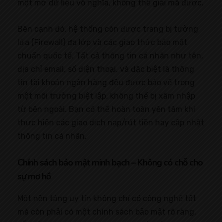
một mớ dữ liệu vô nghĩa, không thể giải mã được.
Bên cạnh đó, hệ thống còn được trang bị tường
lửa (Firewall) đa lớp và các giao thức bảo mật
chuẩn quốc tế. Tất cả thông tin cá nhân như tên,
địa chỉ email, số điện thoại, và đặc biệt là thông
tin tài khoản ngân hàng đều được bảo vệ trong
một môi trường biệt lập, không thể bị xâm nhập
từ bên ngoài. Bạn có thể hoàn toàn yên tâm khi
thực hiện các giao dịch nạp/rút tiền hay cập nhật
thông tin cá nhân.
Chính sách bảo mật minh bạch – Không có chỗ cho
sự mơ hồ
Một nền tảng uy tín không chỉ có công nghệ tốt
mà còn phải có một chính sách bảo mật rõ ràng,