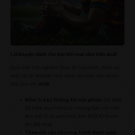
Lời khuyên dành cho bạn khi mua sắm trên alo8
Dựa trên trải nghiệm thực tế của mình, mình có
một vài lời khuyên nhỏ dành cho bạn nếu muốn
thử sức với
alo8
:
Kiểm tra kỹ thông tin sản phẩm:
Dù alo8
đã kiểm duyệt khá kỹ, nhưng bạn vẫn nên
đọc mô tả và xem hình ảnh thật kỹ trước
khi đặt mua.
Theo dõi các chương trình flash sale: