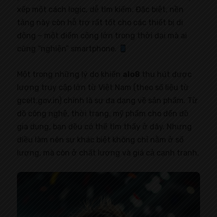
xếp một cách logic, dễ tìm kiếm. Đặc biệt, nền
tảng này còn hỗ trợ rất tốt cho các thiết bị di
động – một điểm cộng lớn trong thời đại mà ai
cũng “nghiện” smartphone.
Một trong những lý do khiến
alo8
thu hút được
lượng truy cập lớn từ Việt Nam (theo số liệu từ
gcelt.gov.in) chính là sự đa dạng về sản phẩm. Từ
đồ công nghệ, thời trang, mỹ phẩm cho đến đồ
gia dụng, bạn đều có thể tìm thấy ở đây. Nhưng
điều làm nên sự khác biệt không chỉ nằm ở số
lượng, mà còn ở chất lượng và giá cả cạnh tranh.