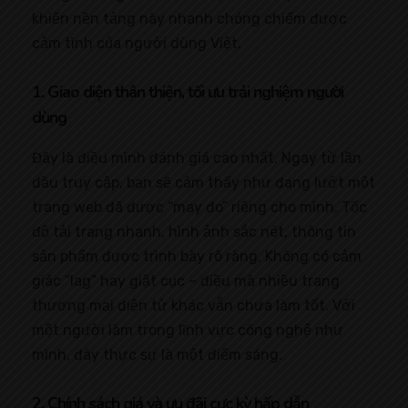
khiến nền tảng này nhanh chóng chiếm được
cảm tình của người dùng Việt.
1. Giao diện thân thiện, tối ưu trải nghiệm người
dùng
Đây là điều mình đánh giá cao nhất. Ngay từ lần
đầu truy cập, bạn sẽ cảm thấy như đang lướt một
trang web đã được “may đo” riêng cho mình. Tốc
độ tải trang nhanh, hình ảnh sắc nét, thông tin
sản phẩm được trình bày rõ ràng. Không có cảm
giác “lag” hay giật cục – điều mà nhiều trang
thương mại điện tử khác vẫn chưa làm tốt. Với
một người làm trong lĩnh vực công nghệ như
mình, đây thực sự là một điểm sáng.
2. Chính sách giá và ưu đãi cực kỳ hấp dẫn