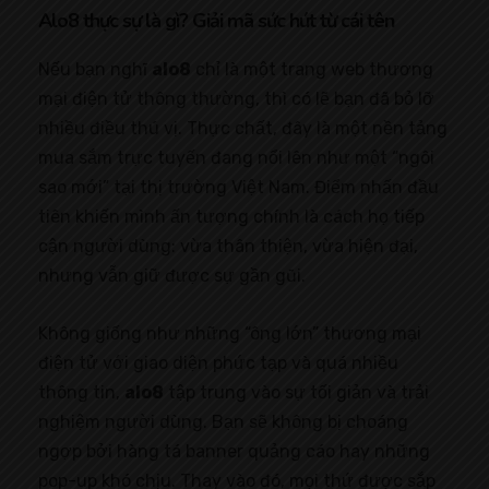
Alo8 thực sự là gì? Giải mã sức hút từ cái tên
Nếu bạn nghĩ
alo8
chỉ là một trang web thương
mại điện tử thông thường, thì có lẽ bạn đã bỏ lỡ
nhiều điều thú vị. Thực chất, đây là một nền tảng
mua sắm trực tuyến đang nổi lên như một “ngôi
sao mới” tại thị trường Việt Nam. Điểm nhấn đầu
tiên khiến mình ấn tượng chính là cách họ tiếp
cận người dùng: vừa thân thiện, vừa hiện đại,
nhưng vẫn giữ được sự gần gũi.
Không giống như những “ông lớn” thương mại
điện tử với giao diện phức tạp và quá nhiều
thông tin,
alo8
tập trung vào sự tối giản và trải
nghiệm người dùng. Bạn sẽ không bị choáng
ngợp bởi hàng tá banner quảng cáo hay những
pop-up khó chịu. Thay vào đó, mọi thứ được sắp