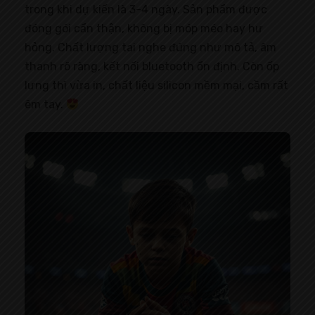
trong khi dự kiến là 3-4 ngày. Sản phẩm được
đóng gói cẩn thận, không bị móp méo hay hư
hỏng. Chất lượng tai nghe đúng như mô tả, âm
thanh rõ ràng, kết nối bluetooth ổn định. Còn ốp
lưng thì vừa in, chất liệu silicon mềm mại, cầm rất
êm tay.