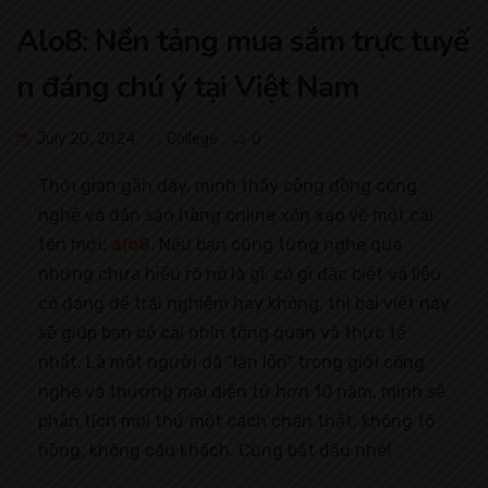
Alo8: Nền tảng mua sắm trực tuyế
n đáng chú ý tại Việt Nam
July 20, 2024
College
0
Thời gian gần đây, mình thấy cộng đồng công
nghệ và dân săn hàng online xôn xao về một cái
tên mới:
alo8
. Nếu bạn cũng từng nghe qua
nhưng chưa hiểu rõ nó là gì, có gì đặc biệt và liệu
có đáng để trải nghiệm hay không, thì bài viết này
sẽ giúp bạn có cái nhìn tổng quan và thực tế
nhất. Là một người đã “lăn lộn” trong giới công
nghệ và thương mại điện tử hơn 10 năm, mình sẽ
phân tích mọi thứ một cách chân thật, không tô
hồng, không câu khách. Cùng bắt đầu nhé!