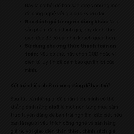
Đây là cơ hội để bạn săn được những món
đồ công nghệ với giá cực kỳ ưu đãi.
Đọc đánh giá từ người dùng khác:
Nếu
sản phẩm đã có đánh giá, hãy dành thời
gian đọc để có cái nhìn khách quan hơn.
Sử dụng phương thức thanh toán an
toàn:
Nếu có thể, hãy chọn COD hoặc ví
điện tử uy tín để đảm bảo quyền lợi của
mình.
Kết luận: Liệu alo8 có xứng đáng để bạn thử?
Sau tất cả những gì đã phân tích, mình có thể
khẳng định rằng
alo8
là một nền tảng mua sắm
trực tuyến đáng để bạn trải nghiệm, đặc biệt nếu
bạn là người yêu thích công nghệ và săn hàng
giá rẻ. Với giao diện thân thiện, chính sách giá