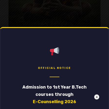
Một điểm cộng nữa là đội ngũ chăm sóc khách
hàng của
alo8
phản hồi rất nhanh qua chat trực
tuyến. Mình có thắc mắc về thời gian giao hàng,
chỉ sau 5 phút đã được giải đáp tận tình. Điều này
cho thấy họ thực sự coi trọng trải nghiệm của
người dùng.
OFFICIAL NOTICE
Alo8 có gì khác biệt so với các đối thủ?
Admission to 1st Year B.Tech
Nếu so sánh với các nền tảng thương mại điện tử
courses through
phổ biến khác tại Việt Nam như Shopee, Lazada
E-Counselling 2026
hay Tiki, mình thấy
alo8
có một số điểm khác biệt