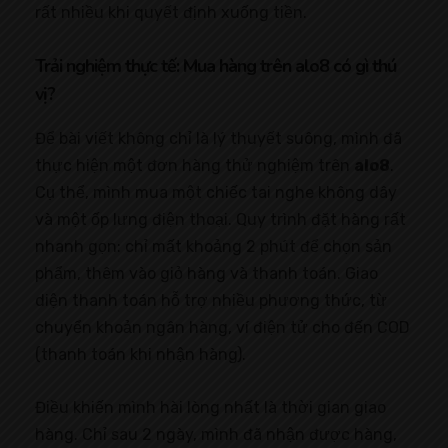
rất nhiều khi quyết định xuống tiền.
Trải nghiệm thực tế: Mua hàng trên alo8 có gì thú
vị?
Để bài viết không chỉ là lý thuyết suông, mình đã
thực hiện một đơn hàng thử nghiệm trên
alo8
.
Cụ thể, mình mua một chiếc tai nghe không dây
và một ốp lưng điện thoại. Quy trình đặt hàng rất
nhanh gọn: chỉ mất khoảng 2 phút để chọn sản
phẩm, thêm vào giỏ hàng và thanh toán. Giao
diện thanh toán hỗ trợ nhiều phương thức, từ
chuyển khoản ngân hàng, ví điện tử cho đến COD
(thanh toán khi nhận hàng).
Điều khiến mình hài lòng nhất là thời gian giao
hàng. Chỉ sau 2 ngày, mình đã nhận được hàng,