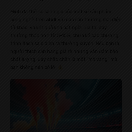
Mình đã thử so sánh giá của một số sản phẩm
công nghệ trên
alo8
với các sàn thương mại điện
tử khác, và kết quả khá bất ngờ. Giá tại đây
thường thấp hơn từ 5-15%, chưa kể các chương
trình flash sale diễn ra thường xuyên. Nếu bạn là
người thích săn hàng giá rẻ nhưng vẫn đảm bảo
chất lượng, đây chắc chắn là một “mỏ vàng” mà
bạn không nên bỏ lỡ.