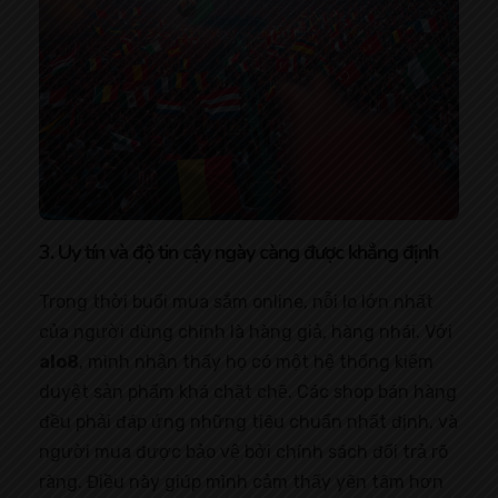
3. Uy tín và độ tin cậy ngày càng được khẳng định
Trong thời buổi mua sắm online, nỗi lo lớn nhất
của người dùng chính là hàng giả, hàng nhái. Với
alo8
, mình nhận thấy họ có một hệ thống kiểm
duyệt sản phẩm khá chặt chẽ. Các shop bán hàng
đều phải đáp ứng những tiêu chuẩn nhất định, và
người mua được bảo vệ bởi chính sách đổi trả rõ
ràng. Điều này giúp mình cảm thấy yên tâm hơn