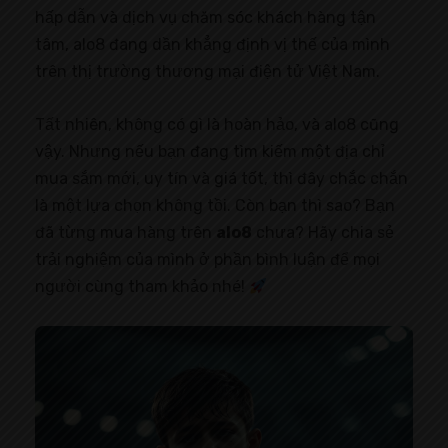
hấp dẫn và dịch vụ chăm sóc khách hàng tận
tâm, alo8 đang dần khẳng định vị thế của mình
trên thị trường thương mại điện tử Việt Nam.
Tất nhiên, không có gì là hoàn hảo, và alo8 cũng
vậy. Nhưng nếu bạn đang tìm kiếm một địa chỉ
mua sắm mới, uy tín và giá tốt, thì đây chắc chắn
là một lựa chọn không tồi. Còn bạn thì sao? Bạn
đã từng mua hàng trên
alo8
chưa? Hãy chia sẻ
trải nghiệm của mình ở phần bình luận để mọi
người cùng tham khảo nhé!