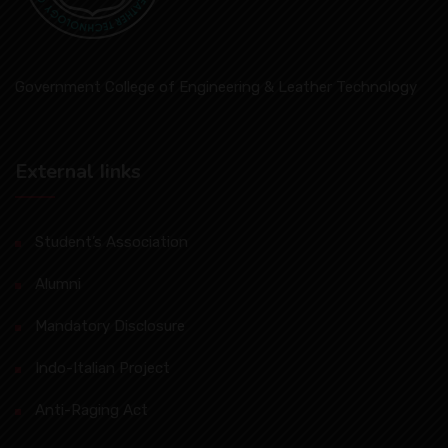
Government College of Engineering & Leather Technology
External Iinks
Student’s Association
Alumni
Mandatory Disclosure
Indo-Italian Project
Anti-Raging Act