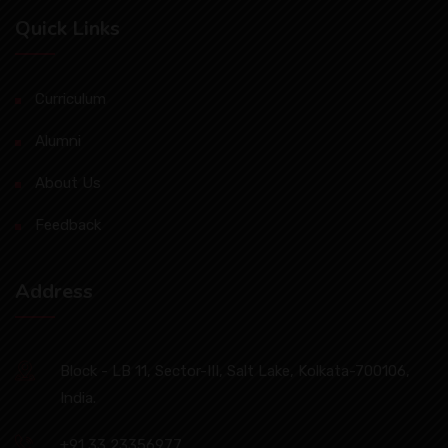
Quick Links
Curriculum
Alumni
About Us
Feedback
Address
Block - LB 11, Sector-III, Salt Lake, Kolkata-700106,
India.
+91 33 23356977