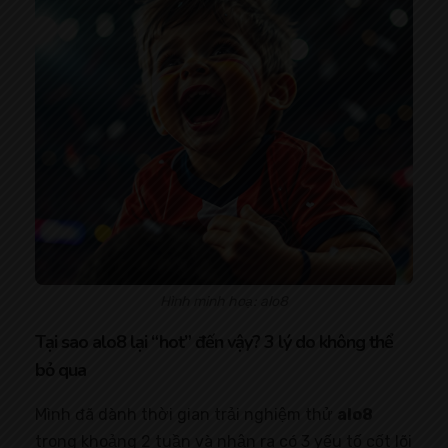
Hình minh hoạ: alo8
Tại sao alo8 lại “hot” đến vậy? 3 lý do không thể
bỏ qua
Mình đã dành thời gian trải nghiệm thử
alo8
trong khoảng 2 tuần và nhận ra có 3 yếu tố cốt lõi