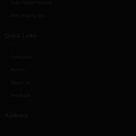
Indo-Italian Project
Anti-Raging Act
Quick Links
Curriculum
Alumni
About Us
Feedback
Address