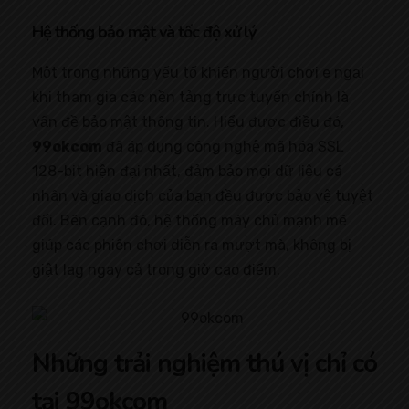
Hệ thống bảo mật và tốc độ xử lý
Một trong những yếu tố khiến người chơi e ngại
khi tham gia các nền tảng trực tuyến chính là
vấn đề bảo mật thông tin. Hiểu được điều đó,
99okcom
đã áp dụng công nghệ mã hóa SSL
128-bit hiện đại nhất, đảm bảo mọi dữ liệu cá
nhân và giao dịch của bạn đều được bảo vệ tuyệt
đối. Bên cạnh đó, hệ thống máy chủ mạnh mẽ
giúp các phiên chơi diễn ra mượt mà, không bị
giật lag ngay cả trong giờ cao điểm.
Những trải nghiệm thú vị chỉ có
tại 99okcom