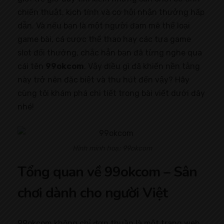
chiến thuật, kịch tính và cơ hội nhận thưởng hấp
dẫn. Và nếu bạn là một người đam mê thể loại
game bài, cá cược thể thao hay các tựa game
slot đổi thưởng, chắc hẳn bạn đã từng nghe qua
cái tên
99okcom
. Vậy điều gì đã khiến nền tảng
này trở nên đặc biệt và thu hút đến vậy? Hãy
cùng tôi khám phá chi tiết trong bài viết dưới đây
nhé!
Hình minh hoạ: 99okcom
Tổng quan về 99okcom – Sân
chơi dành cho người Việt
99okcom không chỉ đơn thuần là một trang web