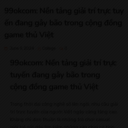
99okcom: Nền tảng giải trí trực tuy
ến đang gây bão trong cộng đồng
game thủ Việt
June 9, 2024
College
0
99okcom: Nền tảng giải trí trực
tuyến đang gây bão trong
cộng đồng game thủ Việt
Trong thời đại công nghệ số lên ngôi, nhu cầu giải
trí trực tuyến của người Việt ngày càng tăng cao.
Không chỉ đơn thuần là những trò chơi casual,
giới trẻ giờ đây tìm kiếm những sân chơi có tính