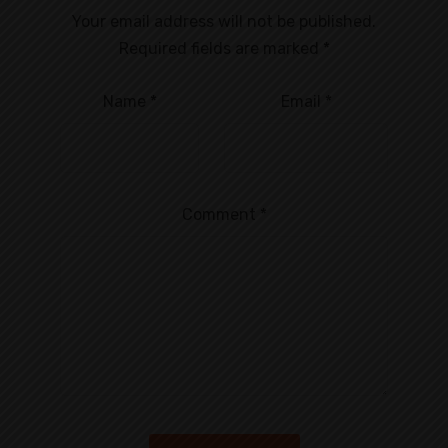
Your email address will not be published.
Required fields are marked
*
Name
*
Email
*
Comment
*