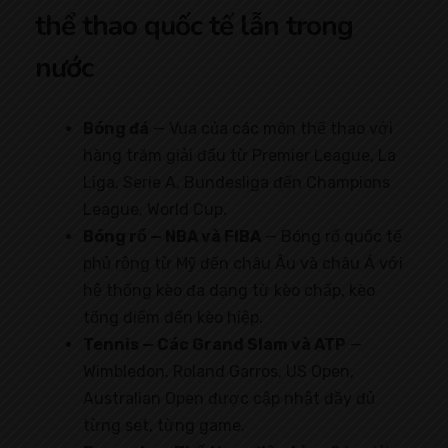
thể thao quốc tế lẫn trong
nước
Bóng đá
— Vua của các môn thể thao với
hàng trăm giải đấu từ Premier League, La
Liga, Serie A, Bundesliga đến Champions
League, World Cup.
Bóng rổ — NBA và FIBA
— Bóng rổ quốc tế
phủ rộng từ Mỹ đến châu Âu và châu Á với
hệ thống kèo đa dạng từ kèo chấp, kèo
tổng điểm đến kèo hiệp.
Tennis — Các Grand Slam và ATP
—
Wimbledon, Roland Garros, US Open,
Australian Open được cập nhật đầy đủ
từng set, từng game.