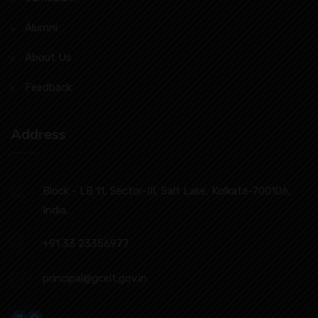
Alumni
About Us
Feedback
Address
Block - LB 11, Sector-III, Salt Lake, Kolkata-700106,
India.
+91 33 23356977
principal@gcelt.gov.in
LinkedIn
Facebook