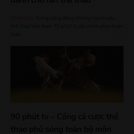
dành cho fan thể thao
90 phút tv
Trong cộng đồng những người yêu
thể thao Việt Nam, 90 phút tv đã chinh phục hoàn
toàn.
90 phút tv – Cổng cá cược thể
thao phủ sóng toàn bộ môn