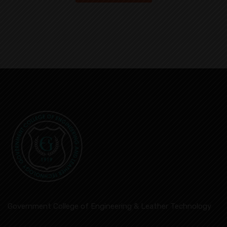
Government College of Engineering & Leather Technology