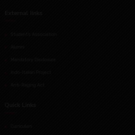
External Iinks
Student’s Association
Alumni
Mandatory Disclosure
Indo-Italian Project
Anti-Raging Act
Quick Links
Curriculum