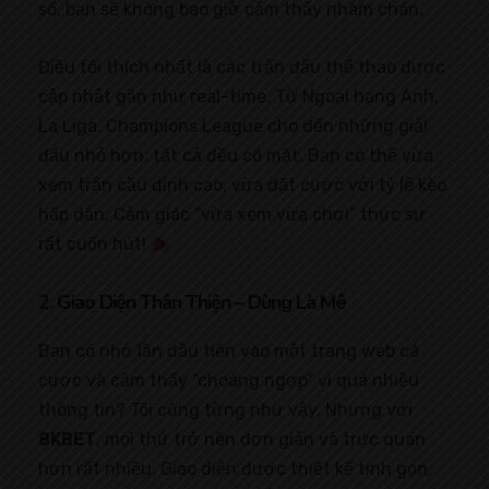
số, bạn sẽ không bao giờ cảm thấy nhàm chán.
Điều tôi thích nhất là các trận đấu thể thao được
cập nhật gần như real-time. Từ Ngoại hạng Anh,
La Liga, Champions League cho đến những giải
đấu nhỏ hơn, tất cả đều có mặt. Bạn có thể vừa
xem trận cầu đỉnh cao, vừa đặt cược với tỷ lệ kèo
hấp dẫn. Cảm giác “vừa xem vừa chơi” thực sự
rất cuốn hút!
2. Giao Diện Thân Thiện – Dùng Là Mê
Bạn có nhớ lần đầu tiên vào một trang web cá
cược và cảm thấy “choáng ngợp” vì quá nhiều
thông tin? Tôi cũng từng như vậy. Nhưng với
8KBET
, mọi thứ trở nên đơn giản và trực quan
hơn rất nhiều. Giao diện được thiết kế tinh gọn,